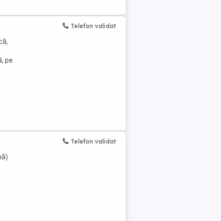
Telefon validat
că,
ă, pe
Telefon validat
nă)