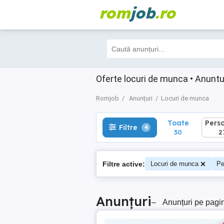
rom
job
.ro
Toate
Perso
Filtre
4
30
27
Oferte locuri de munca • Anuntur
Romjob
Anunțuri
Locuri de munca
Toate
Pers
Filtre
4
30
2
Filtre active:
Locuri de munca
Pe
Anunțuri
–
Anunțuri pe pagi