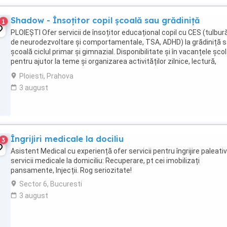
Shadow - Însoțitor copil școală sau grădiniță
1
PLOIEȘTI Ofer servicii de însoțitor educațional copil cu CES (tulbură
de neurodezvoltare și comportamentale, TSA, ADHD) la grădiniță 
școală ciclul primar și gimnazial. Disponibilitate și în vacanțele școl
pentru ajutor la teme și organizarea activităților zilnice, lectură,
muzicoterapie, ...
Ploiesti, Prahova
3 august
Îngrijiri medicale la dociliu
3
Asistent Medical cu experiență ofer servicii pentru îngrijire paleativ
servicii medicale la domiciliu: Recuperare, pt cei imobilizați
pansamente, Injecții. Rog seriozitate!
Sector 6, Bucuresti
3 august