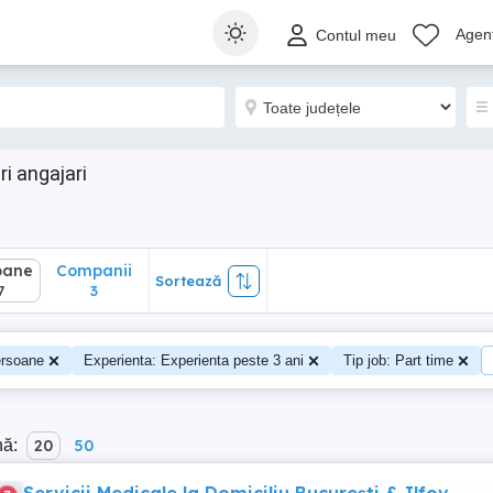
ane
Companii
Sortează
Agenț
Contul meu
3
i angajari
oane
Companii
Sortează
7
3
rsoane
Experienta: Experienta peste 3 ani
Tip job: Part time
nă:
20
50