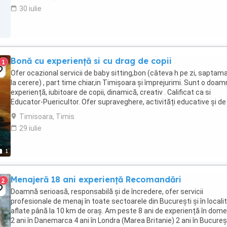
30 iulie
Bonă cu experiență si cu drag de copii
1
Ofer ocazional servicii de baby sitting,bon (câteva h pe zi, saptama
la cerere) , part time chiar,in Timișoara și împrejurimi. Sunt o doam
experiență, iubitoare de copii, dinamică, creativ . Calificat ca si
Educator-Puericultor. Ofer supraveghere, activități educative și de
joacă etc. O ...
Timisoara, Timis
29 iulie
1
Menajeră 18 ani experiență Recomandări
2
Doamnă serioasă, responsabilă și de încredere, ofer servicii
profesionale de menaj în toate sectoarele din București și în localit
aflate până la 10 km de oraș. Am peste 8 ani de experiență în dome
2 ani în Danemarca 4 ani în Londra (Marea Britanie) 2 ani în Bucureș