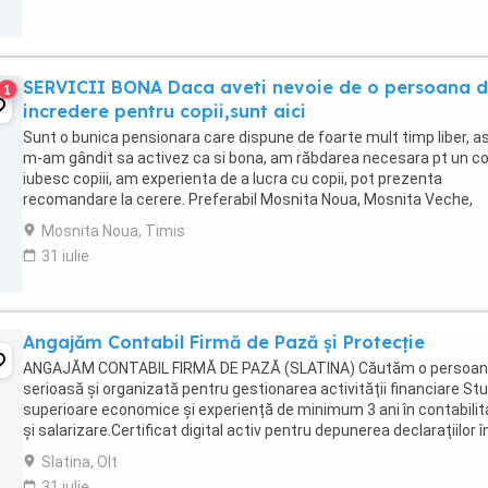
SERVICII BONA Daca aveti nevoie de o persoana 
1
incredere pentru copii,sunt aici
Sunt o bunica pensionara care dispune de foarte mult timp liber, a
m-am gândit sa activez ca si bona, am răbdarea necesara pt un cop
iubesc copiii, am experienta de a lucra cu copii, pot prezenta
recomandare la cerere. Preferabil Mosnita Noua, Mosnita Veche,
Urseni
Mosnita Noua, Timis
31 iulie
Angajăm Contabil Firmă de Pază și Protecție
ANGAJĂM CONTABIL FIRMĂ DE PAZĂ (SLATINA) Căutăm o persoa
serioasă și organizată pentru gestionarea activității financiare Stu
superioare economice și experiență de minimum 3 ani în contabilit
și salarizare.Certificat digital activ pentru depunerea declarațiilor î
Spațiul Privat Virtual ...
Slatina, Olt
31 iulie