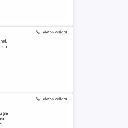
Telefon validat
nal,
n cu
Telefon validat
ățile
niu:
ti