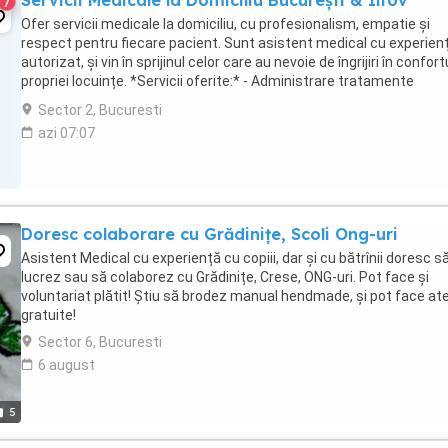
Servicii Medicale la Domiciliu București & Ilfov
7
Ofer servicii medicale la domiciliu, cu profesionalism, empatie și
respect pentru fiecare pacient. Sunt asistent medical cu experien
autorizat, și vin în sprijinul celor care au nevoie de îngrijiri în confort
propriei locuințe. *Servicii oferite:* - Administrare tratamente
injectabile (i.m., ...
Sector 2, Bucuresti
azi 07:07
Doresc colaborare cu Grădinițe, Scoli Ong-uri
Asistent Medical cu experiență cu copiii, dar și cu bătrînii doresc s
lucrez sau să colaborez cu Grădinițe, Crese, ONG-uri. Pot face și
voluntariat plătit! Știu să brodez manual hendmade, și pot face ate
gratuite!
Sector 6, Bucuresti
6 august
5