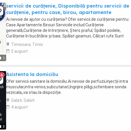
servicii de curățenie, Disponibilă pentru servicii de
curățenie, pentru case, birou, apartamente
Ai nevoie de ajutor cu curățenia? Ofer servicii de curățenie pentru:
Case Apartamente Birouri Serviciile includ:Curățenie
generală,Curățenie de întreținere, Șters praful, Spălat podele,
Curățenie în bucătărie și baie, Spălat geamuri, Călcat rufe Sunt
disponibilă dimineața, după-amiaza sau la ...
Timisoara, Timis
5 august
1
Asistenta la domiciliu
6
Ofer servicii sanitare la domiciliu.Ai nevoie de perfuzii,injecții intra
muscular,intra venos,subcutanat,îngrijire plăgi,schimbare sonda
vezicala,,va stau la dispoziție.
Galati, Galati
4 august
2