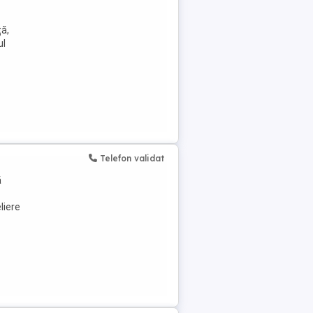
ță,
ul
Telefon validat
ă
liere