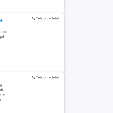
Telefon validat
de
sa ca
il,
Telefon validat
nă
dii
ate
n