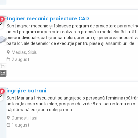
Inginer mecanic proiectare CAD
10
Sunt inginer mecanic și folosesc program de proiectare parametri
acest program imi permite realizarea precisă a modelelor 3d, atât
piese individuale, cât și ansambluri, precum și generarea asociativ
baza lor, ale desenelor de execuție pentru piese și ansambluri. de
asemenea, imi ofera posibilitati ...
Medias, Sibiu
2 august
10
îngrijire batrani
8
Sunt Mariana Hriscu,caut sa angrijesc o persoană feminina (bătrâ
an Iași ,la casa sau la bloc, program de zi de 8 ore sau interna cu o
săptămână eu și una colega mea .
Dumesti, Iasi
1 august