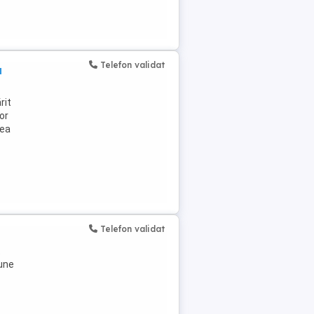
Telefon validat
a
rit
lor
rea
Telefon validat
t
iune