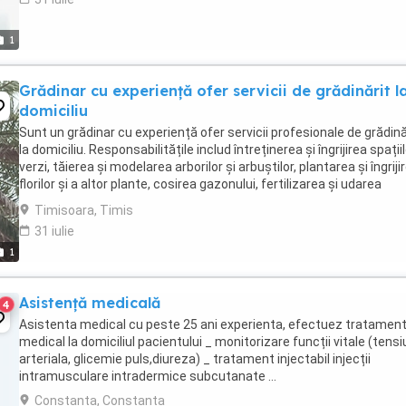
1
Grădinar cu experiență ofer servicii de grădinărit l
domiciliu
Sunt un grădinar cu experiență ofer servicii profesionale de grădină
la domiciliu. Responsabilitățile includ întreținerea și îngrijirea spații
verzi, tăierea și modelarea arborilor și arbuștilor, plantarea și îngriji
florilor și a altor plante, cosirea gazonului, fertilizarea și udarea
corespunzătoare ...
Timisoara, Timis
31 iulie
1
Asistență medicală
4
Asistenta medical cu peste 25 ani experienta, efectuez tratamen
medical la domiciliul pacientului _ monitorizare funcții vitale (tens
arteriala, glicemie puls,diureza) _ tratament injectabil injecții
intramusculare intradermice subcutanate ...
Constanta, Constanta