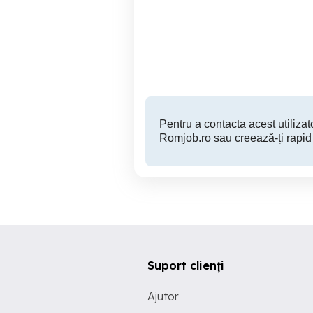
caut sa angrijesc o
bătrână an Iași la casa sau
la bloc program de zi sau
o săptămână cu o
Dumesti
săptămână
Pentru a contacta acest utilizato
Romjob.ro sau creează-ți rapid
Suport clienți
Ajutor