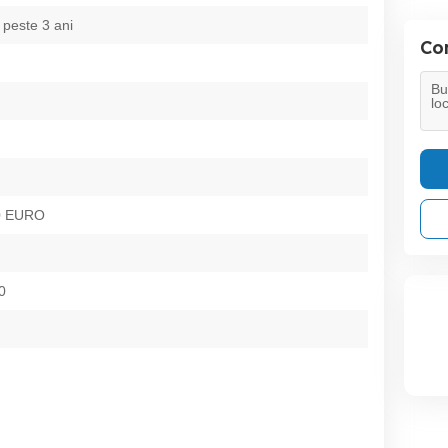
 peste 3 ani
Con
0 EURO
0