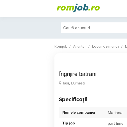
rom
job
.ro
Romjob
Anunțuri
Locuri de munca
M
îngrijire batrani
Iasi
,
Dumesti
Specificații
Numele companiei
Mariana
Tip job
part time