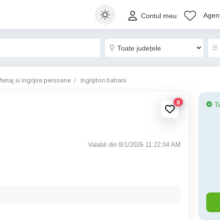
Agenț
Contul meu
enaj si ingrijire persoane
Ingrijitori batrani
8
T
Valabil din 8/1/2026 11:22:04 AM