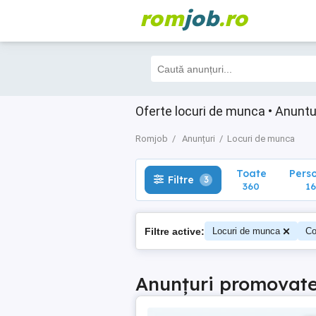
rom
job
.ro
Toate
Perso
Filtre
3
360
167
Oferte locuri de munca • Anuntur
Romjob
Anunțuri
Locuri de munca
Toate
Pers
Filtre
3
360
16
Filtre active:
Locuri de munca
Co
Anunțuri promovat