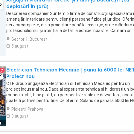
deplasări în țară)
Descrierea companiei: Suntem o firmă de construcții specializată 
amenajări interioare pentru clienți persoane fizice și juridice. Oferi
servicii complete, de la proiectare până la execuție, și ne mândrim
profesionalismul și atenția la detalii a echipei noastre. Căutăm un
montator de gresie și ...
Sector 1, Bucuresti
5 august
Electrician Tehnician Mecanic | pana la 6000 lei NET
7
Proiect nou
CTP Group angajeaza Electrician si Tehnician Mecanic pentru un
proiect industrial nou. Daca ai experienta tehnica si iti doresti un lo
munca stabil, bine platit, cu perspective reale de dezvoltare, acest 
poate fi potrivit pentru tine. Ce oferim: Salariu de pana la 6000 lei 
(in functie ...
Ploiesti, Prahova
3 august
1