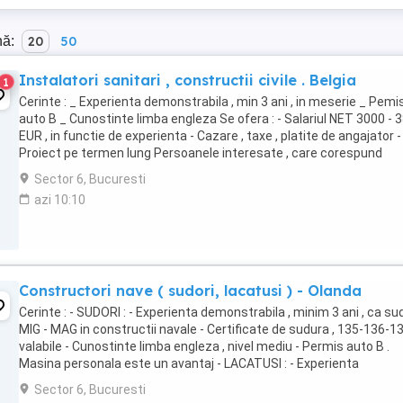
nă:
20
50
Instalatori sanitari , constructii civile . Belgia
1
Cerinte : _ Experienta demonstrabila , min 3 ani , in meserie _ Pemi
auto B _ Cunostinte limba engleza Se ofera : - Salariul NET 3000 - 
EUR , in functie de experienta - Cazare , taxe , platite de angajator -
Proiect pe termen lung Persoanele interesate , care corespund
cerintelor ...
Sector 6, Bucuresti
azi 10:10
Constructori nave ( sudori, lacatusi ) - Olanda
Cerinte : - SUDORI : - Experienta demonstrabila , minim 3 ani , ca su
MIG - MAG in constructii navale - Certificate de sudura , 135-136-13
valabile - Cunostinte limba engleza , nivel mediu - Permis auto B .
Masina personala este un avantaj - LACATUSI : - Experienta
demonstrabila , minim ...
Sector 6, Bucuresti