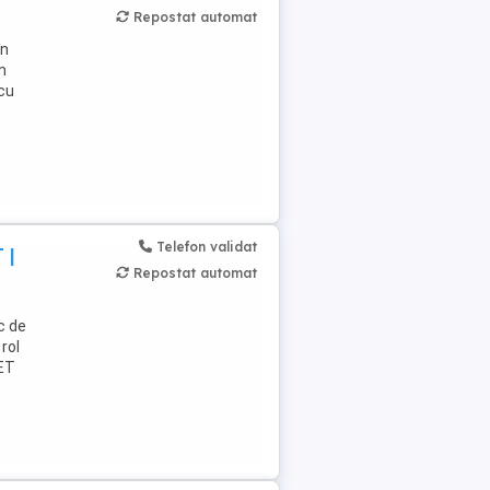
Repostat automat
în
m
 cu
Telefon validat
 |
Repostat automat
c de
rol
NET