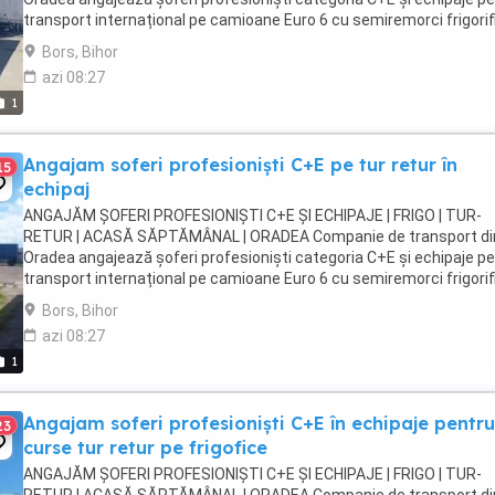
transport internațional pe camioane Euro 6 cu semiremorci frigorif
Căutăm persoane serioase, responsabile ...
Bors, Bihor
azi 08:27
1
Angajam soferi profesioniști C+E pe tur retur în
15
echipaj
ANGAJĂM ȘOFERI PROFESIONIȘTI C+E ȘI ECHIPAJE | FRIGO | TUR-
RETUR | ACASĂ SĂPTĂMÂNAL | ORADEA Companie de transport di
Oradea angajează șoferi profesioniști categoria C+E și echipaje p
transport internațional pe camioane Euro 6 cu semiremorci frigorif
Căutăm persoane serioase, responsabile ...
Bors, Bihor
azi 08:27
1
Angajam soferi profesioniști C+E în echipaje pentru
23
curse tur retur pe frigofice
ANGAJĂM ȘOFERI PROFESIONIȘTI C+E ȘI ECHIPAJE | FRIGO | TUR-