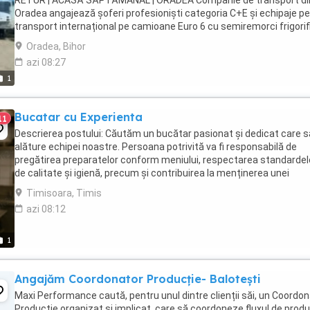
RETUR | ACASĂ SĂPTĂMÂNAL | ORADEA Companie de transport di
Oradea angajează șoferi profesioniști categoria C+E și echipaje p
transport internațional pe camioane Euro 6 cu semiremorci frigorif
Căutăm persoane serioase, responsabile ...
Oradea, Bihor
azi 08:27
1
Bucatar cu Experienta
11
Descrierea postului: Căutăm un bucătar pasionat și dedicat care s
alăture echipei noastre. Persoana potrivită va fi responsabilă de
pregătirea preparatelor conform meniului, respectarea standardel
de calitate și igienă, precum și contribuirea la menținerea unei
atmosfere de lucru plăcute în bucătărie. Responsabilități: Pregătire
Timisoara, Timis
azi 08:12
1
Angajăm Coordonator Producție- Balotești
Maxi Performance caută, pentru unul dintre clienții săi, un Coordo
Producție organizat și implicat, care să coordoneze fluxul de produ