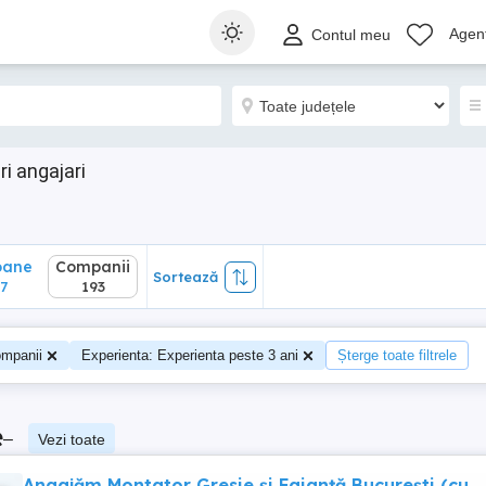
ane
Companii
Sortează
Agenț
Contul meu
193
i angajari
oane
Companii
Sortează
7
193
mpanii
Experienta: Experienta peste 3 ani
Șterge toate filtrele
e
–
Vezi toate
Angajăm Montator Gresie și Faianță București (cu