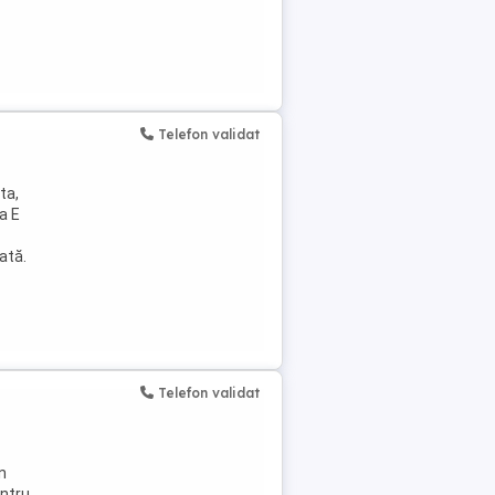
Telefon validat
ta,
a E
ată.
Telefon validat
n
entru