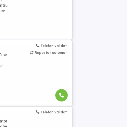
n
entru
ice.
Telefon validat
Repostat automat
ă se
or
a ...
Telefon validat
nator
cție