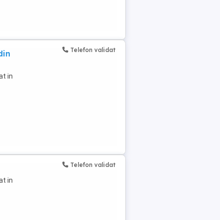
Telefon validat
din
at in
Telefon validat
at in