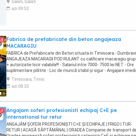
Galati, Galati
azi 09:52
Fabrica de prefabricate din beton angajeaza
13
MACARAGIU
FABRICA de Prefabricate din Beton situata in Timisoara - Dumbravi
ANGAJEAZA MACARAGII POD RULANT cu calificare macaragiu grup
+ autorizatie Iscir valabila!!! - Salariul intre 7000- 7500 lei NET - Ore
suplimentare plătite - Loc de muncă stabil și sigur - Angajare imedi
Sună acum pentru ...
Timisoara, Timis
azi 08:33
1
Angajam soferi profesionisti echipaj C+E pe
17
international tur retur
ANGAJĂM ȘOFERI PROFESIONIȘTI C+E ȘI ECHIPAJE | FRIGO | TUR-
RETUR | ACASĂ SĂPTĂMÂNAL | ORADEA Companie de transport di
Oradea angajează șoferi profesioniști categoria C+E și echipaje p