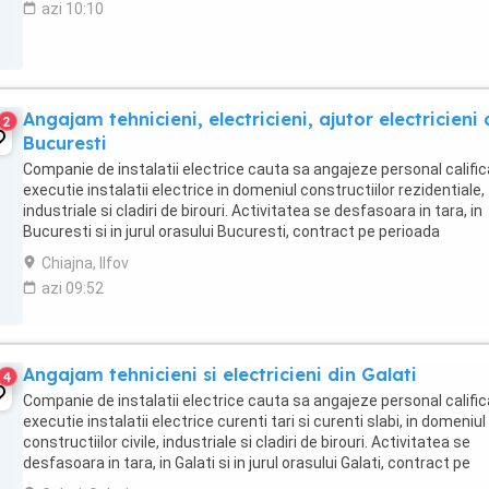
azi 10:10
Angajam tehnicieni, electricieni, ajutor electricieni 
2
Bucuresti
Companie de instalatii electrice cauta sa angajeze personal calific
executie instalatii electrice in domeniul constructiilor rezidentiale,
industriale si cladiri de birouri. Activitatea se desfasoara in tara, in
Bucuresti si in jurul orasului Bucuresti, contract pe perioada
nedeterminata. Salariu ...
Chiajna, Ilfov
azi 09:52
Angajam tehnicieni si electricieni din Galati
4
Companie de instalatii electrice cauta sa angajeze personal calific
executie instalatii electrice curenti tari si curenti slabi, in domeniul
constructiilor civile, industriale si cladiri de birouri. Activitatea se
desfasoara in tara, in Galati si in jurul orasului Galati, contract pe
perioada ...