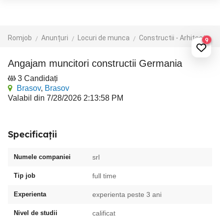
Romjob
Anunțuri
Locuri de munca
Constructii - Arhitectura - Design
9
angajam muncitori constructii Germania
3 Candidați
Brasov
,
Brasov
Valabil din 7/28/2026 2:13:58 PM
Specificații
Numele companiei
srl
Tip job
full time
Experienta
experienta peste 3 ani
Nivel de studii
calificat