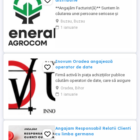
distributie
**Angajăm Facturist(ă)** Suntem în
căutarea unei persoane serioase și
organizate pentru postul de
Buzau, Buzau
**Facturist(ă)**. **Cerințe:** * Experiență
1 ianuarie
în emiterea și gestionarea facturilor
constituie avantaj; * Cunoștințe de operare
PC * Atenție la detalii și bune abilități de
organizare; * Capacitate de ...
Inovum Oradea angajează
operator de date
Firmă activă în piața achizițiilor publice
căutăm operatori de date, care să asigure
gestionarea întregului proces de ofertare
Oradea, Bihor
și gestionare documente în platforma
1 ianuarie
SEAP. Nu căutăm neapărat experiență, ci o
persoană isteață, serioasă și dornică să
învețe. Dacă îți place să cauți soluții, să
compari informații ...
Angajam Responsabil Relatii Clienti
cu limba germana