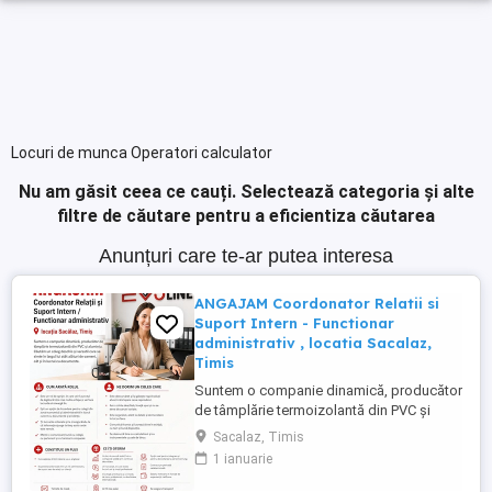
Locuri de munca Operatori calculator
Nu am găsit ceea ce cauți.
Selectează categoria și alte
filtre de căutare pentru a eficientiza căutarea
Anunțuri care te-ar putea interesa
ANGAJAM Coordonator Relatii si
Suport Intern - Functionar
administrativ , locatia Sacalaz,
Timis
Suntem o companie dinamică, producător
de tâmplărie termoizolantă din PVC și
aluminiu. Căutăm un coleg deschis și
Sacalaz, Timis
versatil care se simte în largul lui atât
1 ianuarie
alături de oameni, cât și în lucrul cu
documente. CUM ARATĂ ROLUL Este un