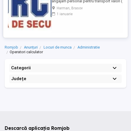
angajam personal pentru transport valori (
insotitori), program de lucru de zi.
Harman, Brasov
Cerintele postului: studii medii absolvite;
1 ianuarie
disponibilitate de lucru in ture, deplasari
frecvente cu autoblindata; atestat
profesional de agent securitate ...
Romjob
Anunțuri
Locuri de munca
Administratie
Operatori calculator
Categorii
Județe
Descarcă aplicația Romjob