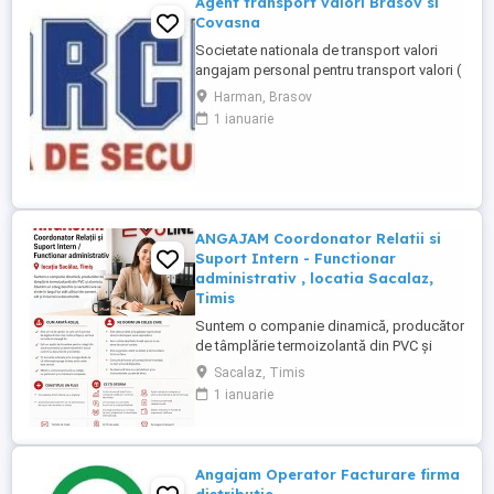
Agent transport valori Brasov si
Covasna
Societate nationala de transport valori
angajam personal pentru transport valori (
insotitori), program de lucru de zi.
Harman, Brasov
Cerintele postului: studii medii absolvite;
1 ianuarie
disponibilitate de lucru in ture, deplasari
frecvente cu autoblindata; atestat
profesional de agent securitate ...
ANGAJAM Coordonator Relatii si
Suport Intern - Functionar
administrativ , locatia Sacalaz,
Timis
Suntem o companie dinamică, producător
de tâmplărie termoizolantă din PVC și
aluminiu. Căutăm un coleg deschis și
Sacalaz, Timis
versatil care se simte în largul lui atât
1 ianuarie
alături de oameni, cât și în lucrul cu
documente. CUM ARATĂ ROLUL Este un
rol de sprijin, în care vei fi punctul de
legătură între mai multe echipe ...
Angajam Operator Facturare firma