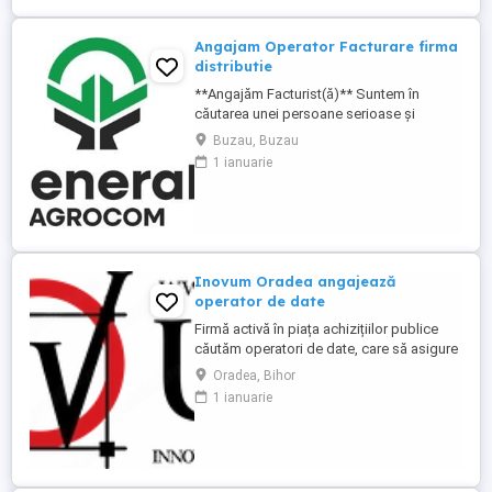
rol de sprijin, în care vei fi punctul de
legătură între mai multe echipe ...
Angajam Operator Facturare firma
distributie
**Angajăm Facturist(ă)** Suntem în
căutarea unei persoane serioase și
organizate pentru postul de
Buzau, Buzau
**Facturist(ă)**. **Cerințe:** * Experiență
1 ianuarie
în emiterea și gestionarea facturilor
constituie avantaj; * Cunoștințe de operare
PC * Atenție la detalii și bune abilități de
organizare; * Capacitate de ...
Inovum Oradea angajează
operator de date
Firmă activă în piața achizițiilor publice
căutăm operatori de date, care să asigure
gestionarea întregului proces de ofertare
Oradea, Bihor
și gestionare documente în platforma
1 ianuarie
SEAP. Nu căutăm neapărat experiență, ci o
persoană isteață, serioasă și dornică să
învețe. Dacă îți place să cauți soluții, să
compari informații ...