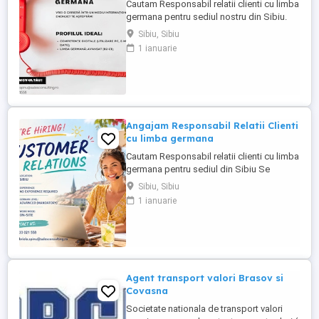
Cautam Responsabil relatii clienti cu limba
germana pentru sediul nostru din Sibiu.
Se lucreaza de la birou! Profilul ideal:
Sibiu, Sibiu
Competențe digitale de bază (PC, e-mail,
1 ianuarie
baze de date) Limba germană: avansat
(B2 C1) activitatea e integral în germană
Persoană comunicativă, energică,
organizată ...
Angajam Responsabil Relatii Clienti
cu limba germana
Cautam Responsabil relatii clienti cu limba
germana pentru sediul din Sibiu Se
lucreaza de la birou! Profilul ideal:
Sibiu, Sibiu
Competențe digitale de bază (PC, e-mail,
1 ianuarie
baze de date) Limba germană: avansat
(B2 C1) activitatea e integral în germană
Persoană comunicativă, energică,
organizată ...
Agent transport valori Brasov si
Covasna
Societate nationala de transport valori