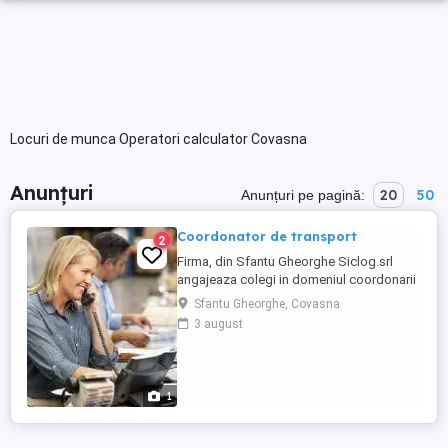
Locuri de munca Operatori calculator Covasna
Anunțuri
20
50
Anunțuri pe pagină:
Coordonator de transport
2
Firma, din Sfantu Gheorghe Siclog.srl
angajeaza colegi in domeniul coordonarii
de transport. Cautam persoane
Sfantu Gheorghe, Covasna
comunicative, dinamice, deschise. Este
3 august
necesar cunoasterea unei limbi straine si
experinta in domeniu . Asteptam CV-ul
Dvs. pe adresa:
1