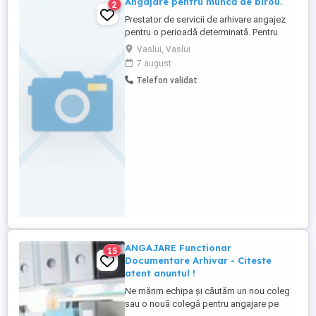
Angajare pentru muncă de birou.
2
Prestator de servicii de arhivare angajez
pentru o perioadă determinată. Pentru
detalii suplimentare apelați la numărul
Vaslui, Vaslui
afișat.
7 august
Telefon validat
ANGAJARE Functionar
15
Documentare Arhivar - Citeste
atent anuntul !
Ne mărim echipa și căutăm un nou coleg
sau o nouă colegă pentru angajare pe