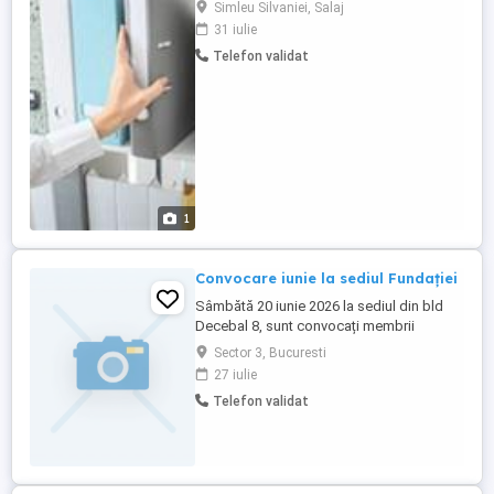
rolul de Functionar documentare Arhivar!
Simleu Silvaniei, Salaj
Pentru angajare este necesară experiența
31 iulie
de lucru cu documentele, minim 1-3 luni, în
Telefon validat
domenii precum : arhivare, administrativ,
secretariat, etc. Master Data SRL ofera
servicii de legătorie, ...
1
Convocare iunie la sediul Fundației
Sâmbătă 20 iunie 2026 la sediul din bld
Decebal 8, sunt convocați membrii
Fundației Escu , ora 11.00 în vederea
Sector 3, Bucuresti
stabilirii noului sediu și modificări de
27 iulie
statut. Aurel
Telefon validat