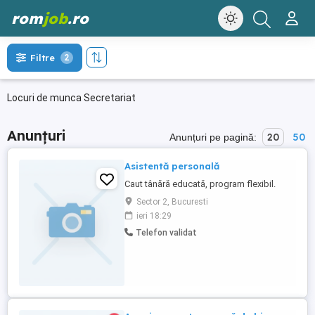
rom
job
.ro
Filtre
2
Locuri de munca Secretariat
Anunțuri
20
50
Anunțuri pe pagină:
Asistentă personală
Caut tânără educată, program flexibil.
Sector 2, Bucuresti
ieri 18:29
Telefon validat