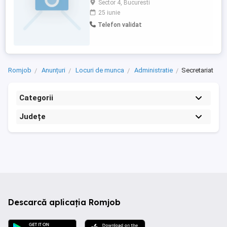
Sector 4, Bucuresti
cineva pentru a călători și vizita hoteluri,
25 iunie
proprietăți și stațiuni în străinătate.
Telefon validat
Romjob
Anunțuri
Locuri de munca
Administratie
Secretariat
Categorii
Județe
Descarcă aplicația Romjob