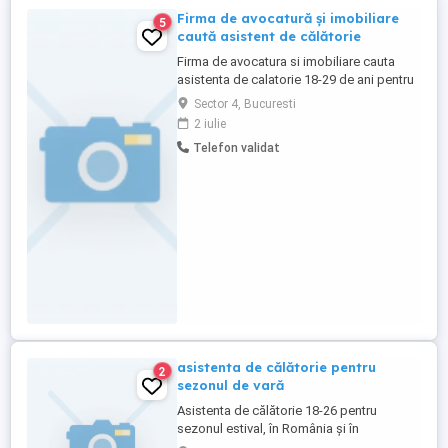
Firma de avocatură și imobiliare
5
caută asistent de călătorie
Firma de avocatura si imobiliare cauta
asistenta de calatorie 18-29 de ani pentru
calatorii de afaceri, vizite la clienti si
Sector 4, Bucuresti
companii, vizite la proprietati din
2 iulie
strainatate si Romania .Plata se va face pe
Telefon validat
calatorie sau servicii efectuate.
asistenta de călătorie pentru
2
sezonul de vară
Asistenta de călătorie 18-26 pentru
sezonul estival, în România și în
străinătate. Compania are nevoie de