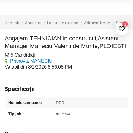
Romjob
Anunțuri
Locuri de munca
Administratie
Secretariat
1
Angajam TEHNICIAN in constructii,Asistent
Manager Maneciu,Valenii de Munte,PLOIESTI
5 Candidați
Prahova
,
MANECIU
Valabil din 8/2/2026 8:56:08 PM
Specificații
Numele companiei
DPR
Tip job
full time