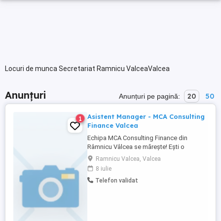
Locuri de munca Secretariat Ramnicu ValceaValcea
Anunțuri
20
50
Anunțuri pe pagină:
Asistent Manager - MCA Consulting
1
Finance Valcea
Echipa MCA Consulting Finance din
Râmnicu Vâlcea se mărește! Ești o
persoană organizată care ține totul sub
Ramnicu Valcea, Valcea
control sau un spirit competitiv care știe
8 iulie
să convingă pe oricine? Dacă răspunsul
Telefon validat
este da , s-ar putea să fii colega pe care o
căutăm. Suntem în căutarea unei colege
care să ni se alăture în ...