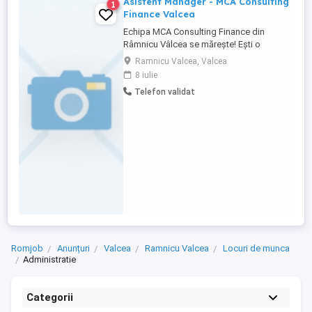
Asistent Manager - MCA Consulting
1
Finance Valcea
Echipa MCA Consulting Finance din
Râmnicu Vâlcea se mărește! Ești o
persoană organizată care ține totul sub
Ramnicu Valcea, Valcea
control sau un spirit competitiv care știe
8 iulie
să convingă pe oricine? Dacă răspunsul
Telefon validat
este da , s-ar putea să fii colega pe care o
căutăm. Suntem în căutarea unei colege
care să ni se alăture în ...
Romjob
Anunțuri
Valcea
Ramnicu Valcea
Locuri de munca
Administratie
Categorii