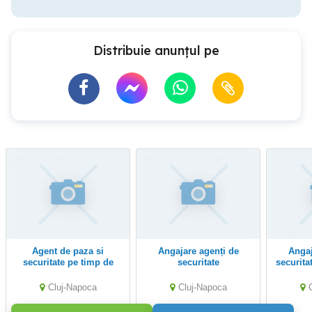
Distribuie anunțul pe
Agent de paza si
angajare agenți de
Angajam agenti de
securitate pe timp de
securitate
securita
noapte
Cluj-Napoca
Cluj-Napoca