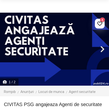
6
1
/ 2
Romjob
Anunțuri
Locuri de munca
Agent securitate
CIVITAS PSG angajeaza Agenti de securitate