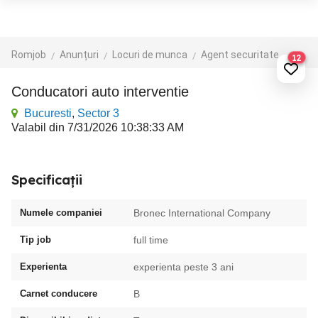
Romjob
Anunțuri
Locuri de munca
Agent securitate
12
Conducatori auto interventie
Bucuresti
,
Sector 3
Valabil din 7/31/2026 10:38:33 AM
Specificații
Numele companiei
Bronec International Company
Tip job
full time
Experienta
experienta peste 3 ani
Carnet conducere
B