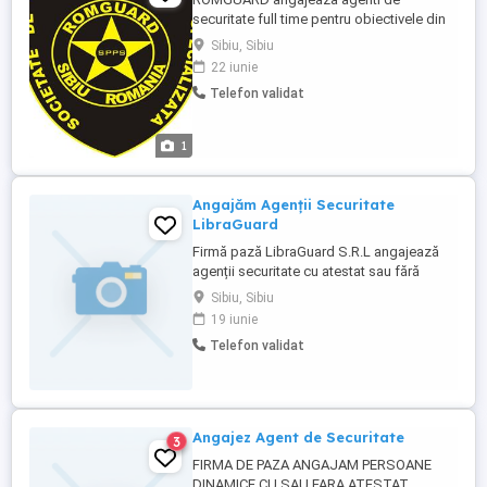
securitate full time pentru obiectivele din
judetul Sibiu. Cerinte : minim 8 clase
Sibiu, Sibiu
experienta anterioara atestat certificat
22 iunie
calificare ca si agent de securitate fara
Telefon validat
antecedente penale Cv-urile se transmit pe
adresa de e-mail sau personal pe strada
Macului nr. 7 Loc.Sibiu ...
1
Angajăm Agenții Securitate
LibraGuard
Firmă pază LibraGuard S.R.L angajează
agenții securitate cu atestat sau fără
pentru magazinele Lidl din Sibiu. Mai
Sibiu, Sibiu
multe detalii și informații la telefon rog
19 iunie
seriozitate.
Telefon validat
Angajez Agent de Securitate
3
FIRMA DE PAZA ANGAJAM PERSOANE
DINAMICE CU SAU FARA ATESTAT.