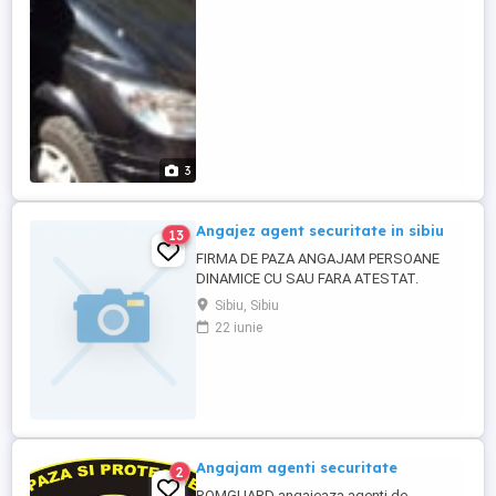
3
Angajez agent securitate in sibiu
13
FIRMA DE PAZA ANGAJAM PERSOANE
DINAMICE CU SAU FARA ATESTAT.
OFERIM SI ASTEPTAM SERIOZITATE DIN
Sibiu, Sibiu
PARTEA PERSOANELOR INTERESATE.
22 iunie
SALARIU MOTIVANT PLUS BONURI DE
MASA . DETALII TELEFON .
Angajam agenti securitate
2
ROMGUARD angajeaza agenti de