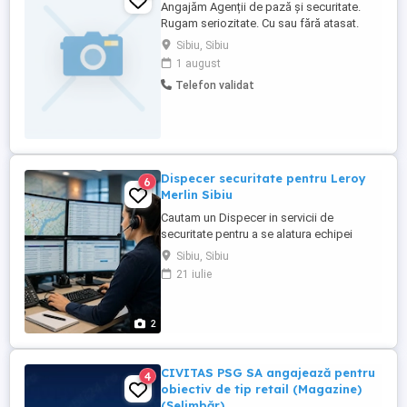
Angajăm Agenții de pază și securitate.
Rugam seriozitate. Cu sau fără atasat.
Pentru Obiective în Sibiu și Mediaș Sunați
Sibiu, Sibiu
doar în intervalul 8 - 18 de luni pana vineri.
1 august
Telefon validat
Dispecer securitate pentru Leroy
6
Merlin Sibiu
Cautam un Dispecer in servicii de
securitate pentru a se alatura echipei
noastre. Candidatul ideal va fi responsabil
Sibiu, Sibiu
pentru monitorizarea sistemelor de
21 iulie
securitate. Responsabilitati: *
Monitorizarea constanta a sistemelor de
securitate (alarme, camere de
2
supraveghere, etc.). * Respectarea
procedurilor ...
CIVITAS PSG SA angajează pentru
4
obiectiv de tip retail (Magazine)
(Șelimbăr)