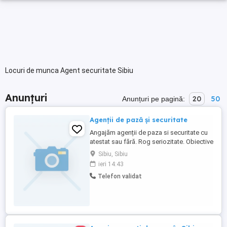
Locuri de munca Agent securitate Sibiu
Anunțuri
20
50
Anunțuri pe pagină:
Agenții de pază și securitate
Angajăm agenții de paza si securitate cu
atestat sau fără. Rog seriozitate. Obiective
în Sibiu și Mediaș. Sunați doar în intervalul
Sibiu, Sibiu
8-18 de luni pana vineri.
ieri 14:43
Telefon validat