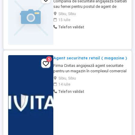
Compania de securitate angajeaza barbati
sau femei pentru postul de agent de
securitate cu experienta pe retail
Sibiu, Sibiu
(magazine) in Sibiu. Cerinte: -
15 iulie
punctualitate, responsabilitate, implicare; -
Telefon validat
atestat profesional, sau in curs de
atestare. Program flexibil: - 2 zi 2liber.
Salariu atractiv.
Agent securitate retail ( magazine )
5
Firma Civitas angajează agent securitate
pentru un magazin în complexul comercial
Promenada Mall Sibiu, zona gării; - posturi
Sibiu, Sibiu
disponibile - 1; - atestatul de agent de
14 iulie
securitate prezintă avantaj în procesul de
Telefon validat
selecție; - experiența pe posturi similare
de asemenea constituie avantaj în
procesul de selecție; - ...