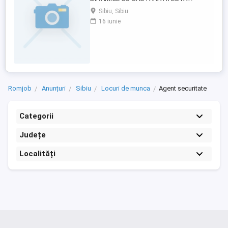
OFERIM SI ASTEPTAM SERIOZITATE DIN
Sibiu, Sibiu
PARTEA PERSOANELOR INTERESATE.
16 iunie
SALARIU MOTIVANT PLUS BONURI DE
MASA . DETALII TELEFON .
Romjob
Anunțuri
Sibiu
Locuri de munca
Agent securitate
Categorii
Județe
Localități