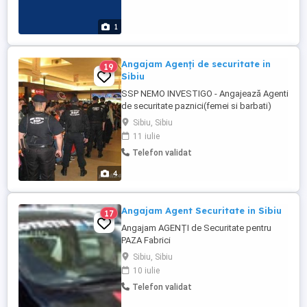
1
Angajam Agenți de securitate in
19
Sibiu
SSP NEMO INVESTIGO - Angajează Agenti
de securitate paznici(femei si barbati)
pentru SIBIU Unitatea SSP Nemo
Sibiu, Sibiu
Investigo ofera din 1996 servicii de
11 iulie
securitate : -PAZA si PROTECȚIE -CURSURI
Telefon validat
Ptr -AGENTI DE SECURITATE și -
DISPECERI CENTRU DE ALARMA; ...
4
Angajam Agent Securitate in Sibiu
17
Angajam AGENȚI de Securitate pentru
PAZA Fabrici
Sibiu, Sibiu
10 iulie
Telefon validat