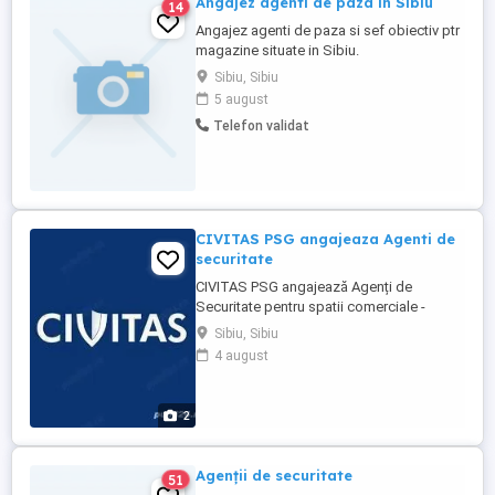
Angajez agenti de paza în Sibiu
14
Angajez agenti de paza si sef obiectiv ptr
magazine situate in Sibiu.
Sibiu, Sibiu
5 august
Telefon validat
CIVITAS PSG angajeaza Agenti de
securitate
CIVITAS PSG angajează Agenți de
Securitate pentru spatii comerciale -
magazine de haine sau bricolaj
Sibiu, Sibiu
Responsabilități: * Asigurarea securității
4 august
persoanelor și a bunurilor. * Monitorizarea
zonelor desemnate. * Patrulare și
raportare. * Respectarea procedurilor de
2
securitate. Cerințe: * Domiciliul ...
Agenții de securitate
51