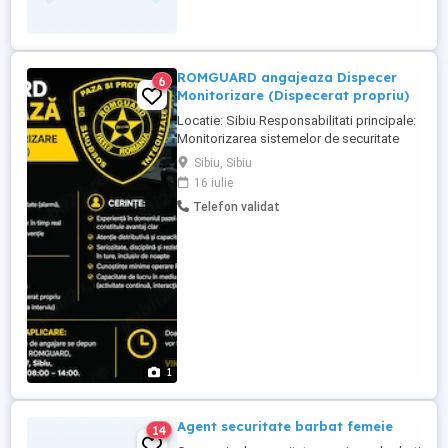
ROMGUARD angajeaza Dispecer
6
Monitorizare (Dispecerat propriu)
Locatie: Sibiu Responsabilitati principale:
Monitorizarea sistemelor de securitate
(alarma, video, control acces) Gestionarea
Sibiu, Sibiu
si verificarea alertelor in timp real
16 iulie
Coordonarea echipajelor de interventie
Telefon validat
Intocmirea rapoartelor operative Cerinte:
Experienta in domeniul pazei electronice
sau dispecerat ...
1
Agent securitate barbat femeie
14