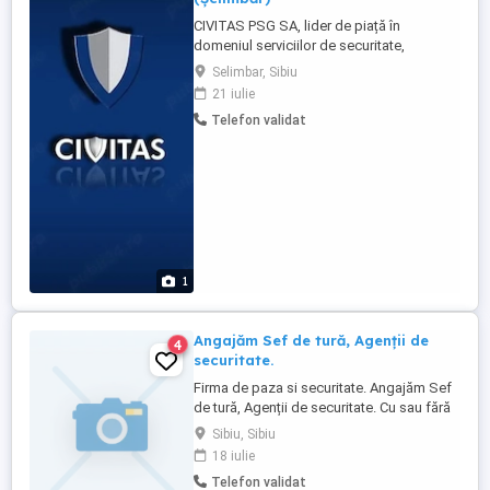
CIVITAS PSG SA, lider de piață în
domeniul serviciilor de securitate,
angajează personal pentru retail, situat în
Selimbar, Sibiu
apropierea Shopping City, Șelimbăr.
21 iulie
Căutăm colegi responsabili pentru
Telefon validat
posturile de: Șef de tură Dispecer Agent
de securitate Informații și Interviuri Detalii
complete și programări ...
1
Angajăm Sef de tură, Agenții de
4
securitate.
Firma de paza si securitate. Angajăm Sef
de tură, Agenții de securitate. Cu sau fără
atasat în locații fixe.Program flexibil.
Sibiu, Sibiu
Cerem și oferim seriozitate sunați în
18 iulie
intervalul 8-16 de luni pana vineri.
Telefon validat
Mulțumesc! .