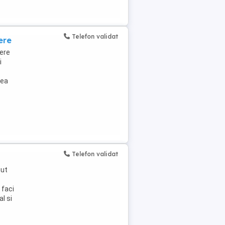
Telefon validat
ere
ere
i
rea
Telefon validat
put
 faci
l si