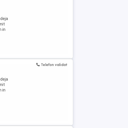
 deja
mit
m in
Telefon validat
 deja
mit
m in