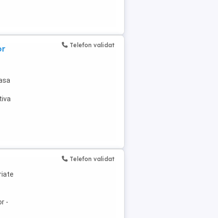
Telefon validat
or
oasa
tiva
Telefon validat
riate
r -