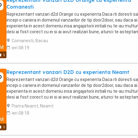
Reprezentant vanzari D2D Orange cu experienta
Comanesti
Reprezentant vanzari d2d Orange cu experienta Daca iti doresti sa
incepi o cariera in domeniul vanzarilor de tip door2door, sau daca ai
experienta in acest domeniu insa angajatorii initiali nu te-au multu
desi ai fost corect cu ei si ai avut realizari bune, atunci te astepta
echipa noastra! Electric ...
Comanesti, Bacau
ieri 08:19
1
Reprezentant vanzari D2D cu experienta Neamt
Reprezentant vanzari d2d Orange cu experienta Daca iti doresti sa
incepi o cariera in domeniul vanzarilor de tip door2door, sau daca ai
experienta in acest domeniu insa angajatorii initiali nu te-au multu
desi ai fost corect cu ei si ai avut realizari bune, atunci te astepta
echipa noastra! Electric ...
Piatra Neamt, Neamt
ieri 08:18
1