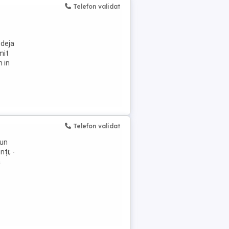
Telefon validat
 deja
mit
m in
Telefon validat
 un
ți; -
a