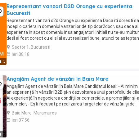
Reprezentant vanzari D2D Orange cu experienta
Bucuresti
Reprezentant vanzari d2d Orange cu experienta Daca iti doresti sa
incepi o cariera in domeniul vanzarilor de tip door2door, sau daca ai
experienta in acest domeniu insa angajatorii initiali nu te-au multu
desi ai fost corect cu ei si ai avut realizari bune, atunci te astepta
echipa noastra! Electric ...
Sector 1, Bucuresti
ieri 08:18
1
Angajăm Agent de vânzări în Baia Mare
Angajăm Agent de vânzări în Baia Mare Candidatul Ideal: - Ai minim
an experiență în vânzări B2B și-n dezvoltarea unui portofoliu de clien
Ai experiență în negocierea condițiilor comerciale, a promoțiilor și-
volumelor; - Ești focusat pe realizarea targetelor de vânzări și de
încasări; - ...
Baia Mare, Maramures
ieri 07:56
1