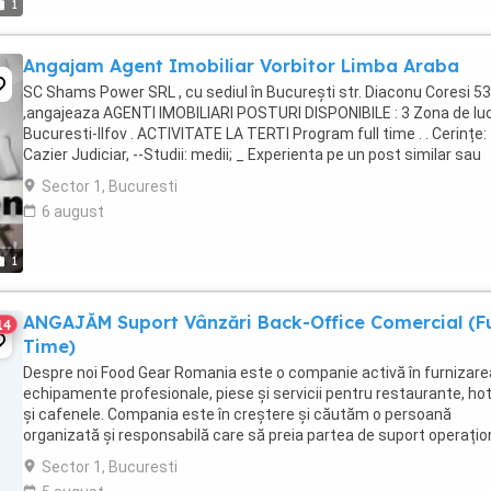
1
Angajam Agent Imobiliar Vorbitor Limba Araba
SC Shams Power SRL , cu sediul în București str. Diaconu Coresi 53
,angajeaza AGENTI IMOBILIARI POSTURI DISPONIBILE : 3 Zona de luc
Bucuresti-Ilfov . ACTIVITATE LA TERTI Program full time . . Cerințe: 
Cazier Judiciar, --Studii: medii; _ Experienta pe un post similar sau
experienta in vanzari ...
Sector 1, Bucuresti
6 august
1
ANGAJĂM Suport Vânzări Back-Office Comercial (Fu
14
Time)
Despre noi Food Gear Romania este o companie activă în furnizare
echipamente profesionale, piese și servicii pentru restaurante, hot
și cafenele. Compania este în creștere și căutăm o persoană
organizată și responsabilă care să preia partea de suport operațio
și follow-up comercial. ...
Sector 1, Bucuresti