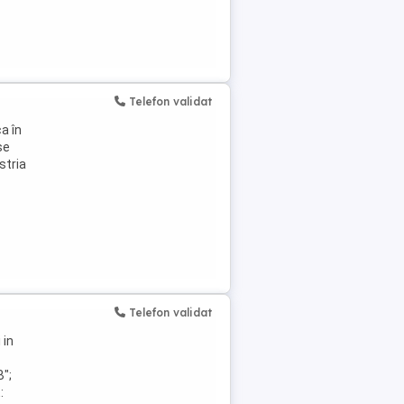
Telefon validat
a în
se
stria
Telefon validat
 in
B";
: