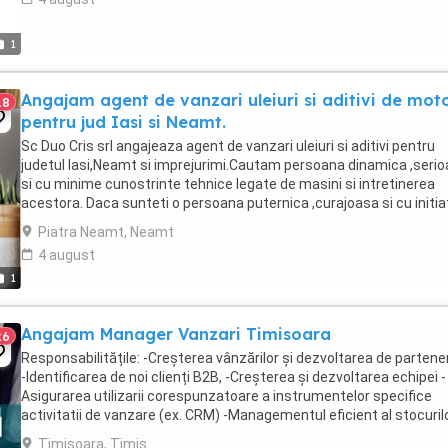
1
Angajam agent de vanzari uleiuri si aditivi de mot
18
pentru jud Iasi si Neamt.
Sc Duo Cris srl angajeaza agent de vanzari uleiuri si aditivi pentru
judetul Iasi,Neamt si imprejurimi.Cautam persoana dinamica ,seri
si cu minime cunostrinte tehnice legate de masini si intretinerea
acestora. Daca sunteti o persoana puternica ,curajoasa si cu initia
va asteptam in echipa noastra. Aveti ...
Piatra Neamt, Neamt
4 august
1
Angajam Manager Vanzari Timisoara
26
Responsabilitățile: -Creșterea vânzărilor și dezvoltarea de partene
-Identificarea de noi clienți B2B, -Creșterea și dezvoltarea echipei -
Asigurarea utilizarii corespunzatoare a instrumentelor specifice
activitatii de vanzare (ex. CRM) -Managementul eficient al stocurilo
Asigurarea mixului ...
Timisoara, Timis