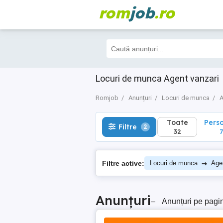
rom
job
.ro
Toate
Perso
Filtre
2
32
7
Locuri de munca Agent vanzari
Romjob
Anunțuri
Locuri de munca
A
Toate
Pers
Filtre
2
32
7
→
Filtre active:
Locuri de munca
Age
Anunțuri
–
Anunțuri pe pagi