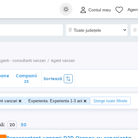
ane
Companii
Sortează
Agenț
Contul meu
25
genti - consultanti vanzari
Agent vanzari
oane
Companii
Sortează
25
nt vanzari
Experienta: Experienta 1-3 ani
Șterge toate filtrele
nă:
20
50