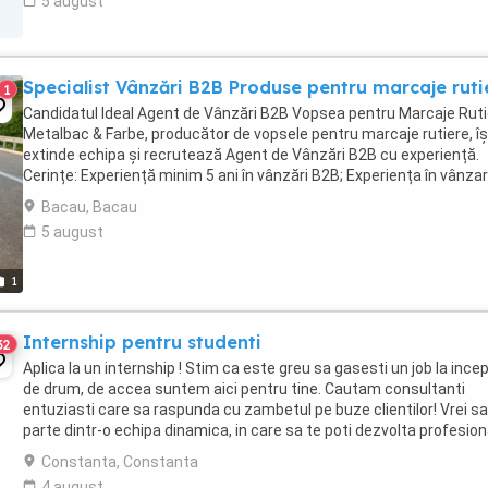
5 august
Specialist Vânzări B2B Produse pentru marcaje ruti
1
Candidatul Ideal Agent de Vânzări B2B Vopsea pentru Marcaje Ruti
Metalbac & Farbe, producător de vopsele pentru marcaje rutiere, îș
extinde echipa și recrutează Agent de Vânzări B2B cu experiență.
Cerințe: Experiență minim 5 ani în vânzări B2B; Experiența în vânza
de materiale pentru construcții ...
Bacau, Bacau
5 august
1
Internship pentru studenti
32
Aplica la un internship ! Stim ca este greu sa gasesti un job la ince
de drum, de accea suntem aici pentru tine. Cautam consultanti
entuziasti care sa raspunda cu zambetul pe buze clientilor! Vrei sa
parte dintr-o echipa dinamica, in care sa te poti dezvolta profesiona
personal? Compania ...
Constanta, Constanta
4 august