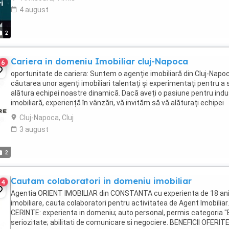
4 august
2
Cariera in domeniu Imobiliar cluj-Napoca
6
oportunitate de cariera: Suntem o agenție imobiliară din Cluj-Napoc
căutarea unor agenți imobiliari talentați și experimentați pentru a 
alătura echipei noastre dinamică. Dacă aveți o pasiune pentru indu
imobiliară, experiență în vânzări, vă invităm să vă alăturați echipei
noastre și să contribuiți ...
Cluj-Napoca, Cluj
3 august
2
Cautam colaboratori in domeniu imobiliar
4
Agentia ORIENT IMOBILIAR din CONSTANTA cu experienta de 18 ani
imobiliare, cauta colaboratori pentru activitatea de Agent Imobiliar.
CERINTE: experienta in domeniu; auto personal, permis categoria "
seriozitate; abilitati de comunicare si negociere. BENEFICII OFERITE