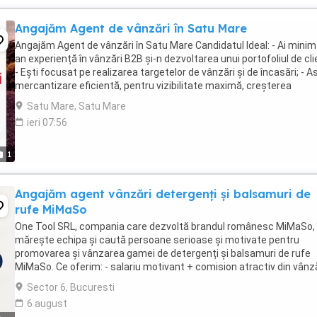
Angajăm Agent de vânzări în Satu Mare
Angajăm Agent de vânzări în Satu Mare Candidatul Ideal: - Ai minim
an experiență în vânzări B2B și-n dezvoltarea unui portofoliul de clie
- Ești focusat pe realizarea targetelor de vânzări și de încasări; - As
mercantizare eficientă, pentru vizibilitate maximă, creșterea
vânzărilor și reducerea ...
Satu Mare, Satu Mare
ieri 07:56
1
Angajăm agent vânzări detergenți și balsamuri de
rufe MiMaSo
One Tool SRL, compania care dezvoltă brandul românesc MiMaSo, 
mărește echipa și caută persoane serioase și motivate pentru
promovarea și vânzarea gamei de detergenți și balsamuri de rufe
MiMaSo. Ce oferim: - salariu motivant + comision atractiv din vânzăr
posibilitate reală de creștere profesională; - ...
Sector 6, Bucuresti
6 august