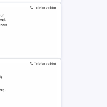
Telefon validat
 un
nți;
iguri
Telefon validat
își
i; -