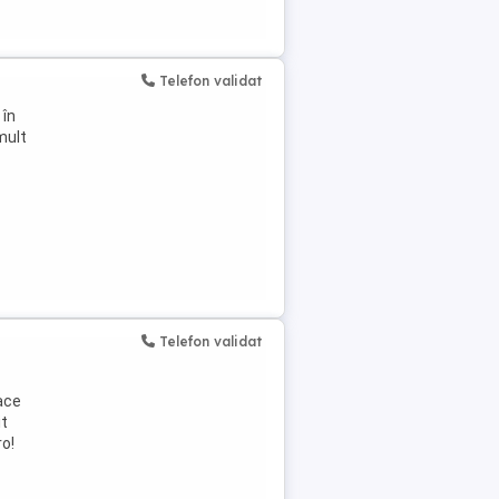
Telefon validat
 în
mult
Telefon validat
lace
it
ro!