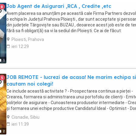
Job Agent de Asigurari ,RCA , Credite ,etc
8
Avem placerea sa anunțăm pe această cale Firma Partners dezvo
o echipa în Județul Prahova Ploiești , dar sunt acceptate și persoa
din județele Târgoviște sau BUZAU , deoarece acest job este de te
fără sa fi obligat(ă) sa vi la sediul din Ploiești. Ce ai de făcut:
Pospecatarea în mod personalizat ...
Ploiesti, Prahova
ieri 12:29
1
JOB REMOTE - lucrezi de acasa! Ne marim echipa s
5
cautam noi colegi!
Ce include această activitate ? - Prospectarea continua a pieței -
Crearea, formarea si administrarea unui portofoliu de clienți - Emi
polițelor de asigurare - Cunoasterea produselor intermediate - Cre
și formarea unei echipe productive Candidatul Ideal - Optimist - Do
să învețe lucruri ...
Cisnadie, Sibiu
ieri 11:39
2