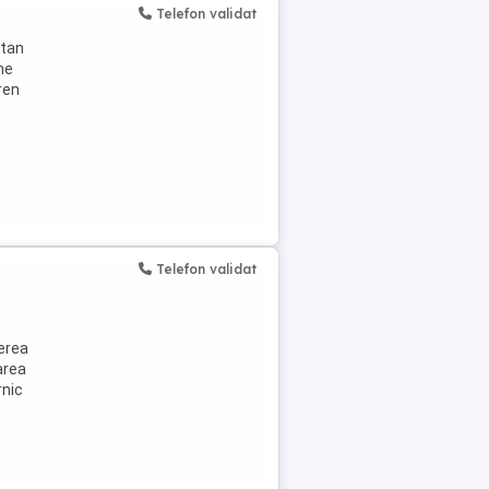
Telefon validat
ltan
ne
ren
Telefon validat
i
terea
area
rnic