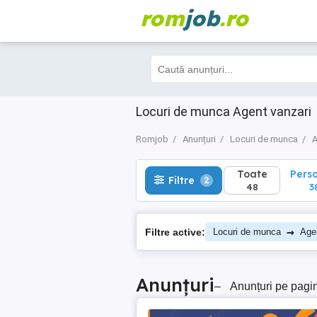
rom
job
.ro
Toate
Perso
Filtre
2
48
38
Locuri de munca Agent vanzari
Romjob
Anunțuri
Locuri de munca
A
Toate
Pers
Filtre
2
48
3
→
Filtre active:
Locuri de munca
Age
Anunțuri
–
Anunțuri pe pagi