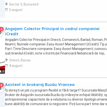
domeniu. Dar ...
Sector 3, Bucuresti
5 august
Angajam Colector Principal in cadrul companiei
14
iCredit
Angajăm Colector Principal in Onesti, Comanesti, Barlad, Roman, P
Neamț. Numele companiei: Easy Asset Management (iCredit) Tip j
Part-Time Descriere companie: Easy Asset Management, cunosc
sub brandul iCredit, este o Instituție Financiară Nebancară de top,
fondată în 2005 și activă în șase ...
Onesti, Bacau
4 august
1
Asistent in brokeraj Buzău Vrancea
28
Îți dorești un job cu program flexibil si fără target? Sucursala Maxy
Broker de Asigurări sucursala Buzău își mărește echipa! Abilități: sp
antreprenorial, capacitate de a relaționa cu diverse tipologii umane
bune abilități de comunicare si negociere. Poți lucra part time dar s