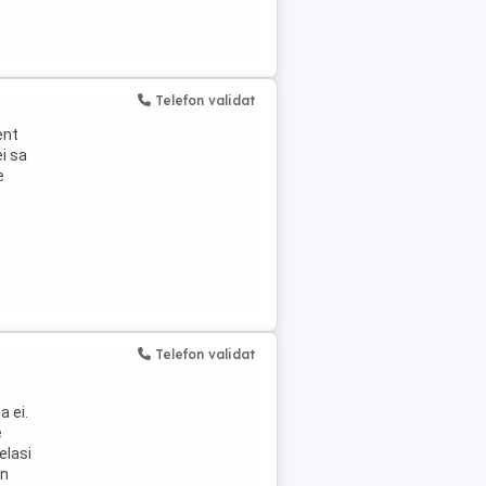
Telefon validat
ent
ei sa
e
Telefon validat
a ei.
e
elasi
in