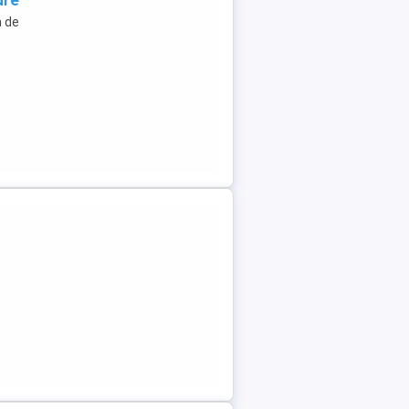
are
a de