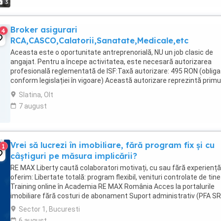
3
Broker asigurari
4
RCA,CASCO,Calatorii,Sanatate,Medicale,etc
Aceasta este o oportunitate antreprenorială, NU un job clasic de
angajat. Pentru a începe activitatea, este necesară autorizarea
profesională reglementată de ISF:Taxă autorizare: 495 RON (obliga
conform legislației în vigoare) Această autorizare reprezintă primu
pas în dezvoltarea propriei tale ...
Slatina, Olt
7 august
Vrei să lucrezi în imobiliare, fără program fix și cu
1
câștiguri pe măsura implicării?
RE MAX Liberty caută colaboratori motivați, cu sau fără experiență
oferim: Libertate totală: program flexibil, venituri controlate de tine
Training online în Academia RE MAX România Acces la portalurile
imobiliare fără costuri de abonament Suport administrativ (PFA SRL 
Sector 1, Bucuresti
6 august