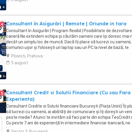
4
Consultant în Asigurări | Remote | Oriunde in tara
4
Consultant în Asigurări | Program flexibil | Posibilitate de dezvoltare
carieră Ne extindem echipa și căutăm oameni care își doresc mai 
decât un simplu loc de muncă. Dacă îți place să lucrezi cu oamenii,
comunici ușor și folosești un laptop sau un PC la nivel de bază, te
invităm să descoperi ...
Ploiesti, Prahova
5 august
1
Consultant Credit si Solutii Financiare (Cu sau Fara
5
Experienta)
Consultant Credite si Solutii financiare București (Piața Unirii) Îți p
să lucrezi cu oamenii, ai abilități de comunicare și îți dorești un ven
peste medie? Atunci te invităm să faci parte din echipa TeoCredit.
Cu peste 7 ani de experiență în intermediere financiar-bancară, ne
extindem ...
Sector 3, Bucuresti