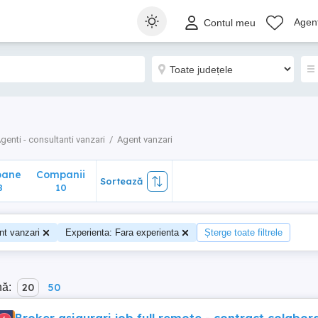
ane
Companii
Sortează
Agenț
Contul meu
10
genti - consultanti vanzari
Agent vanzari
oane
Companii
Sortează
8
10
nt vanzari
Experienta: Fara experienta
Șterge toate filtrele
nă:
20
50