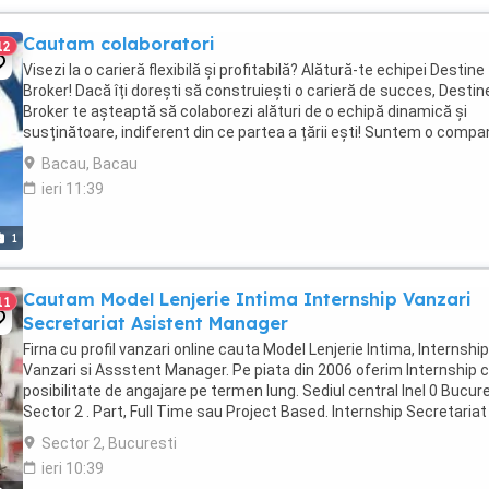
Cautam colaboratori
12
Visezi la o carieră flexibilă și profitabilă? Alătură-te echipei Destine
Broker! Dacă îți dorești să construiești o carieră de succes, Destin
Broker te așteaptă să colaborezi alături de o echipă dinamică și
susținătoare, indiferent din ce partea a țării ești! Suntem o compa
care face parte dintr-un ...
Bacau, Bacau
ieri 11:39
1
Cautam Model Lenjerie Intima Internship Vanzari
11
Secretariat Asistent Manager
Firna cu profil vanzari online cauta Model Lenjerie Intima, Internship
Vanzari si Assstent Manager. Pe piata din 2006 oferim Internship 
posibilitate de angajare pe termen lung. Sediul central Inel 0 Bucur
Sector 2 . Part, Full Time sau Project Based. Internship Secretariat
Asistent Manager ...
Sector 2, Bucuresti
ieri 10:39