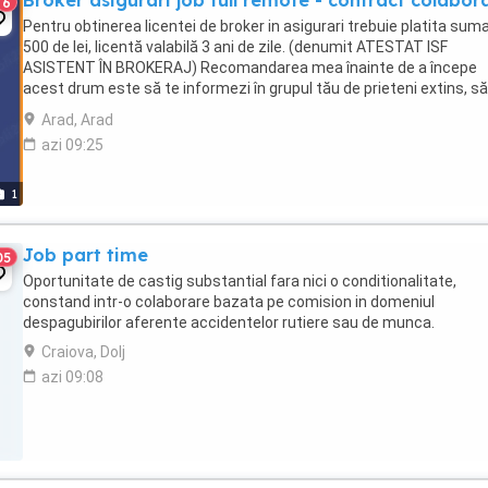
Broker asigurari job full remote - contract colabor
6
Pentru obtinerea licentei de broker in asigurari trebuie platita sum
500 de lei, licentă valabilă 3 ani de zile. (denumit ATESTAT ISF
ASISTENT ÎN BROKERAJ) Recomandarea mea înainte de a începe
acest drum este să te informezi în grupul tău de prieteni extins, să
discuți efectiv cu ei, premergător ...
Arad, Arad
azi 09:25
1
Job part time
05
Oportunitate de castig substantial fara nici o conditionalitate,
constand intr-o colaborare bazata pe comision in domeniul
despagubirilor aferente accidentelor rutiere sau de munca.
Craiova, Dolj
azi 09:08