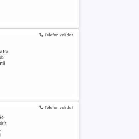
Telefon validat
iatra
ob:
ută
Telefon validat
Go
irit
,
i