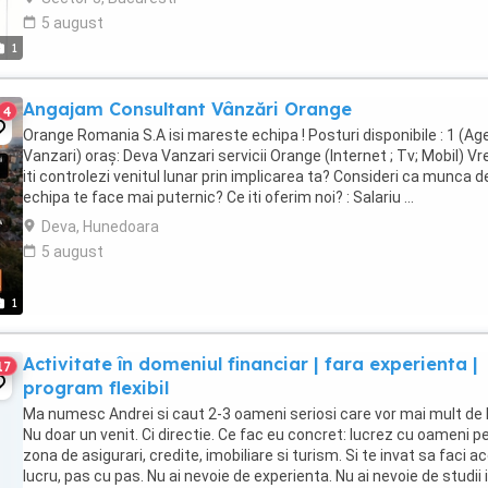
5 august
1
Angajam Consultant Vânzări Orange
4
Orange Romania S.A isi mareste echipa ! Posturi disponibile : 1 (Ag
Vanzari) oraș: Deva Vanzari servicii Orange (Internet ; Tv; Mobil) Vr
iti controlezi venitul lunar prin implicarea ta? Consideri ca munca d
echipa te face mai puternic? Ce iti oferim noi? : Salariu ...
Deva, Hunedoara
5 august
1
Activitate în domeniul financiar | fara experienta |
17
program flexibil
Ma numesc Andrei si caut 2-3 oameni seriosi care vor mai mult de l
Nu doar un venit. Ci directie. Ce fac eu concret: lucrez cu oameni p
zona de asigurari, credite, imobiliare si turism. Si te invat sa faci ac
lucru, pas cu pas. Nu ai nevoie de experienta. Nu ai nevoie de studii 