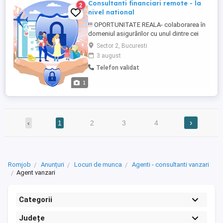
Consultanti financiari remote - la
2
nivel national
!!! OPORTUNITATE REALA- colaborarea în
domeniul asigurărilor cu unul dintre cei
mai mari brokeri de asigurari ( actionar
Sector 2, Bucuresti
fiind cel de al treilea mare broker de
3 august
asigurari din lume), o activitate
Telefon validat
independenta. Ne extindem echipa cu
consultanti financiari din orice regiune a
1
tarii, care vor activa in domeniul ...
›
‹
1
2
3
4
Romjob
Anunțuri
Locuri de munca
Agenti - consultanti vanzari
Agent vanzari
Categorii
Județe