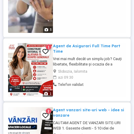
3
Agent de Asigurari Full Time Part
1
Time
Vrei mai mult decât un simplu job? Cauți
libertate, flexibilitate și ocazia de a
construi ceva al tău? Alătură-te echipei
Slobozia, Ialomita
Generali și descoperă ce înseamnă cu
azi 09:30
adevărat să fii consultant în asigurări. De
Telefon validat
ce să alegi această carieră? Pentru că vei
avea: Independență, dar și sprijinul unei
1
echipe solide O ...
Agent vanzari site-uri web - idee si
2
vanzare
CAUTAM AGENT DE VANZARI SITE-URI
WEB 1. Gaseste clienti - 5 10 idei de
afaceri mici medii (ex: tamplari, frizerii,