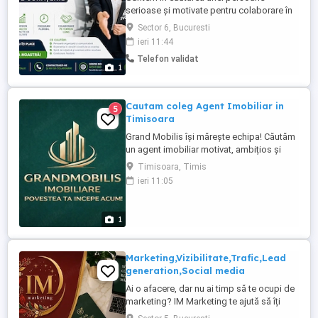
serioase și motivate pentru colaborare în
domeniul serviciilor de curățenie din
Sector 6, Bucuresti
București. Dacă ai experiență în vânzări
ieri 11:44
sau pur și simplu îți place să comunici și
Telefon validat
să găsești clienți noi, ne-ar plăcea să
1
discutăm. Ce căutăm: Persoană
organizată și comunicativă; Experiența ...
Cautam coleg Agent Imobiliar in
5
Timisoara
Grand Mobilis își mărește echipa! Căutăm
un agent imobiliar motivat, ambițios și
dornic să crească într-un mediu
Timisoara, Timis
profesionist și energic. Locație: birou
ieri 11:05
modern în zona de Nord a Timișoarei
Echipă: tânără, dinamică, orientată spre
rezultate Ce oferim: Training complet - nu
1
te lăsăm singur niciun moment ...
Marketing,Vizibilitate,Trafic,Lead
generation,Social media
Ai o afacere, dar nu ai timp să te ocupi de
marketing? IM Marketing te ajută să îți
crești vizibilitatea online și să transformi