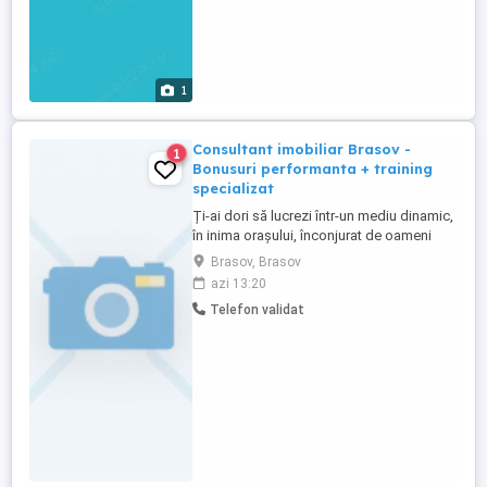
1
Consultant imobiliar Brasov -
1
Bonusuri performanta + training
specializat
Ți-ai dori să lucrezi într-un mediu dinamic,
în inima orașului, înconjurat de oameni
activi, cafenele, restaurante și o
Brasov, Brasov
comunitate de profesioniști? De peste 25
azi 13:20
de ani, Alfa Invest contribuie la
Telefon validat
dezvoltarea pieței imobiliare din Brașov
prin profesionalism, transparență și
seriozitate. Ne extindem ...