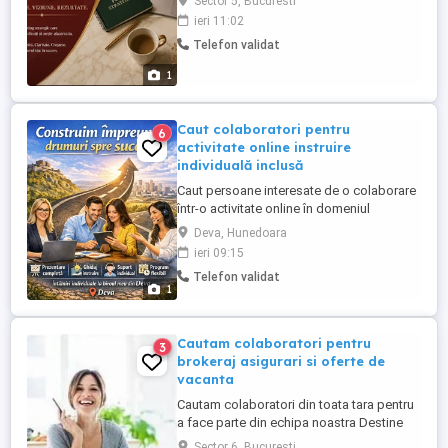
Sector 5, Bucuresti
promovarea într-un instrument real pentru
ieri 11:02
dezvoltarea afacerii. Ofer servicii de:
Telefon validat
Social Media administrare Facebook,
Instagram, LinkedIn și TikTok Creare de
1
conținut ...
Caut colaboratori pentru
6
activitate online instruire
individuală inclusă
Caut persoane interesate de o colaborare
într-o activitate online în domeniul
promovării și comunicării. Activitatea se
Deva, Hunedoara
poate desfășura de acasă și nu necesită
ieri 09:15
experiență anterioară, însă este potrivită
Telefon validat
pentru persoane responsabile, organizate
1
și orientate spre învățare. Ofer instruire
pentru primii ...
Cautam colaboratori pentru
3
brokeraj asigurari si oferte de
vacanta
Cautam colaboratori din toata tara pentru
a face parte din echipa noastra Destine
Broker. Singura conditie este sa detii o
Sector 6, Bucuresti