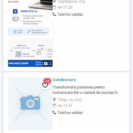
Cluj-Napoca, Cluj
service-uri) - Afaceri fara site sau cu site
ieri 17:28
slab Avantaj principal: Noi pregatim totul
Telefon validat
inainte de pasul 2: site + oferta 2. Vinde
site-ul - Contact online sau fata in fata -
Prezinta ...
1
Colaborare
14
Transformă-ți pasiunea pentru
comunicare într-o carieră de succes în
asigurări MLM! Fii arhitectul propriei tale
Targu Jiu, Gorj
reușite financiare și construiește-ți
ieri 12:41
propriul imperiu într-o industrie în plină
Telefon validat
expansiune. Alătură-te echipei noastre și
descoperă libertatea financiară pe care o
meriți cu fiecare conexiune ...