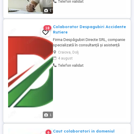
Telefon validat
înseamnă să lucrezi de unde vrei, când
vrei, cât vrei. Suna bine? Un job care îți
1
poate aduce un venit suplimentar ...
Colaborator Despagubiri Accidente
18
Rutiere
Firma Despăgubiri Directe SRL, companie
specializată în consultanță și asistență
pentru obținerea despăgubirilor în urma
Craiova, Dolj
accidentelor rutiere, își extinde echipa și
4 august
caută noi colaboratori în toată țara.
Telefon validat
Compania noastră activează într-un
domeniu liberal, în care suntem lideri de
piață și oferă posibilitatea ...
1
Caut colaboratori in domeniul
6