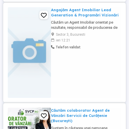
Angajăm Agent Imobiliar Lead
Generation & Programări Vizionări
Căutăm un Agent Imobiliar orientat pe
rezultate, responsabil de producerea de
lead-uri calificate și conectarea acestora
Sector 3, Bucuresti
în vizionări sau audit-uri imobiliare, într-un
ieri 12:21
sistem deja structurat. Rolul tău- generezi
Telefon validat
interes, califici lead-urile, le transformi în
vizionări concrete sau audit-uri de
proprietate. ...
Căutăm colaborator Agent de
Vânzări Servicii de Curățenie
(București)
Suntem în căutarea unei persoane