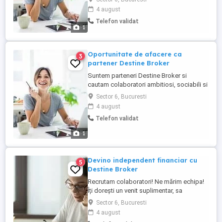
diploma de bacalaureat. Iti oferim
4 august
suportul necesar, incepand cu formarea
Telefon validat
profesionala si continuand cu consultanta
1
personalizata pe tot parcursul colaborarii.
Vei putea incheia ...
Oportunitate de afacere ca
3
partener Destine Broker
Suntem parteneri Destine Broker si
cautam colaboratori ambitiosi, sociabili si
cu spirit intreprinzator. Vei putea
Sector 6, Bucuresti
intermedia toate categoriile de asigurari,
4 august
pensii private, credite si chiar oferte de
Telefon validat
vacanta. Veniturile vor fi direct
proportionale cu implicarea. Vei invata
1
cum sa iti dezvolti propria ...
Devino independent financiar cu
5
Destine Broker
Recrutam colaboratori! Ne mărim echipa!
Îți dorești un venit suplimentar, sa
intermediezi asigurări de orice fel sau sa
Sector 6, Bucuresti
rezervi vacante? Te așteptam în echipa
4 august
noastra. Sa fii broker în asigurari