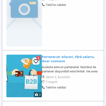
Aștept o ofertă cu experienta si rezultatele
Telefon validat
avute anterior. Mulțumesc.
Parteneriat afaceri, fără salariu,
2
doar comision
Aceasta este un parteneriat. Numărul de
parteneri disponibili este limitat. Vei avea
succes dacă ai - Experiență în vânzări
Sector 2, Bucuresti
consultative B2B de servicii, sisteme,
3 august
aplicații către noi clienți - Capacitatea de a
Telefon validat
analiza, înțelege, învăța și gestiona mediul
de lucru - Responsabilitate - Atitudine pro-
2
activă - Excelente ...