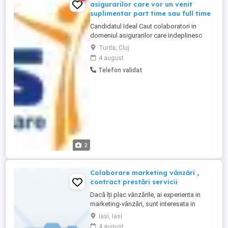
asigurarilor care vor un venit
suplimentar part time sau full time
Candidatul Ideal Caut colaboratori in
domeniul asigurarilor care indeplinesc
urmatoarele criterii - persoana abordabila,
Turda, Cluj
sociabila, deschisa sa invete lucruri noi -
4 august
bune abilitati de comunicare, negociere si
Telefon validat
organizare - atitudine proactiva -
preocupata de dezvoltarea profesionala
continua - orientare ...
2
Colaborare marketing vânzări ,
contract prestări servicii
Dacă îți plac vânzările, ai experienta in
marketing-vânzări, sunt interesata in
colaborare. Doresc o persoană priceputa,
Iasi, Iasi
de încredere . Contract de prestări servicii.
4 august