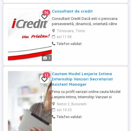
Consultant de credit
36
Consultant Credit Dacă esti o persoana
perseverentă, dinamică, orientată către
rezultate, cu abilități de comunicare și
Timisoara, Timis
negociere cu atitudine pozitivă si doresti
azi 11:08
sa lucrezi intr-o companie cu un program
Telefon validat
flexibil-part time ,acest job este pentru
tine. Este pretabil si ca al doilea job. Se
ofera ...
1
Cautam Model Lenjerie Intima
11
Internship Vanzari Secretariat
Asistent Manager
Firna cu profil vanzari online cauta Model
Lenjerie Intima, Internship Vanzari si
Assstent Manager. Pe piata din 2006
Sector 2, Bucuresti
oferim Internship cu posibilitate de
azi 10:33
angajare pe termen lung. Sediul central
Telefon validat
Inel 0 Bucuresti Sector 2 . Part, Full Time
sau Project Based. Internship Secretariat
Asistent Manager ...