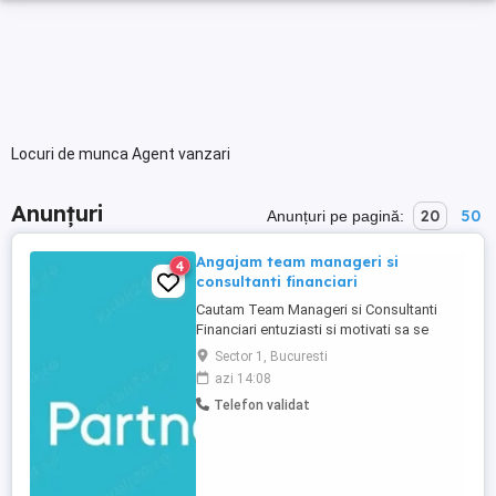
Locuri de munca Agent vanzari
Anunțuri
20
50
Anunțuri pe pagină:
Angajam team manageri si
4
consultanti financiari
Cautam Team Manageri si Consultanti
Financiari entuziasti si motivati sa se
alature echipei noastre. **Responsabilitati
Sector 1, Bucuresti
Team Manageri:** * Coordonarea si
azi 14:08
motivarea echipei de consultanti
Telefon validat
financiari. * Stabilirea obiectivelor de
performanta si monitorizarea atingerii
acestora. * Dezvoltarea si ...