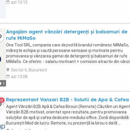
azi 13:15
Angajăm agent vânzări detergenți și balsamuri de
rufe MiMaSo
One Tool SRL, compania care dezvoltă brandul românesc MiMaSo, 
mărește echipa și caută persoane serioase și motivate pentru
promovarea și vânzarea gamei de detergenți și balsamuri de rufe
MiMaSo. Ce oferim: - salariu motivant + comision atractiv din vânzăr
posibilitate reală de creștere profesională; - ...
Sector 6, Bucuresti
azi 13:08
1
Reprezentant Vanzari B2B - Solutii de Apa & Cafea
30
Agent Vânzări B2B Apă & Cafea Birouri (Remote) Căutăm un Agent
Vânzări B2B motivat, orientat spre rezultate, pentru promovarea
soluțiilor de apă și cafea dedicate mediului office. Zonă disponibilă:
București Mod de lucru: Remote, cu prezență la birou o dată ...