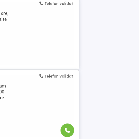
Telefon validat
 ore,
alte
,
Telefon validat
gram
700
ore