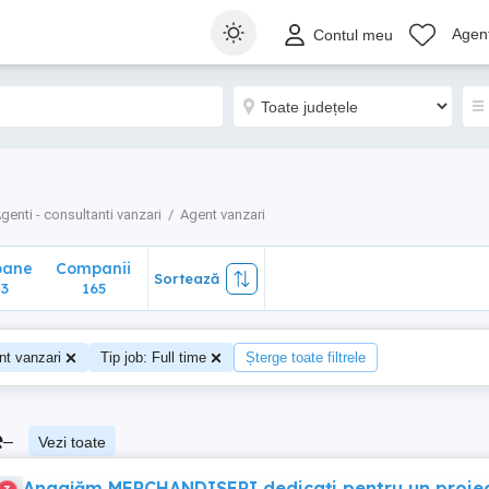
ane
Companii
Sortează
Agenț
Contul meu
165
genti - consultanti vanzari
Agent vanzari
oane
Companii
Sortează
3
165
nt vanzari
Tip job: Full time
Șterge toate filtrele
e
–
Vezi toate
Angajăm MERCHANDISERI dedicați pentru un proie