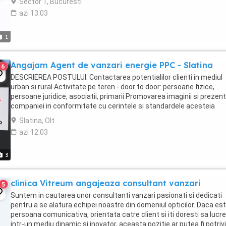
Sector 1, Bucuresti
azi 13:03
1
Angajam Agent de vanzari energie PPC - Slatina
6
DESCRIEREA POSTULUI: Contactarea potentialilor clienti in mediul
urban si rural Activitate pe teren - door to door: persoane fizice,
persoane juridice, asociatii, primarii Promovarea imaginii si prezen
companiei in conformitate cu cerintele si standardele acesteia
Semnarea contractelor de energie ...
Slatina, Olt
azi 12:03
3
clinica Vitreum angajeaza consultant vanzari
5
Suntem in cautarea unor consultanti vanzari pasionati si dedicati
pentru a se alatura echipei noastre din domeniul opticilor. Daca est
persoana comunicativa, orientata catre client si iti doresti sa lucre
intr-un mediu dinamic si inovator, aceasta pozitie ar putea fi potriv