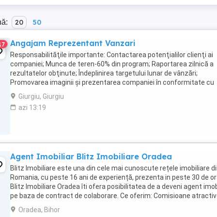
nă:
20
50
Angajam Reprezentant Vanzari
17
Responsabilităţile importante: Contactarea potenţialilor clienţi ai
companiei; Munca de teren-60% din program; Raportarea zilnică a
rezultatelor obţinute; Îndeplinirea targetului lunar de vânzări;
Promovarea imaginii şi prezentarea companiei în conformitate cu
cerinţele şi standardele ...
Giurgiu, Giurgiu
azi 13:19
Agent Imobiliar Blitz Imobiliare Oradea
Blitz Imobiliare este una din cele mai cunoscute rețele imobiliare d
Romania, cu peste 16 ani de experiență, prezenta in peste 30 de o
Blitz Imobiliare Oradea îti ofera posibilitatea de a deveni agent imob
pe baza de contract de colaborare. Ce oferim: Comisioane atracti
Training complet ...
Oradea, Bihor