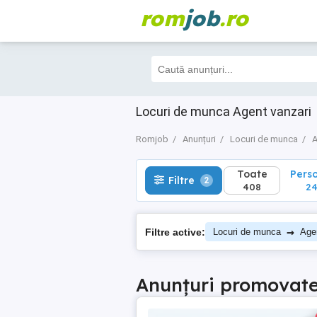
rom
job
.ro
Toate
Perso
Filtre
2
408
243
Locuri de munca Agent vanzari
Romjob
Anunțuri
Locuri de munca
A
Toate
Pers
Filtre
2
408
24
→
Filtre active:
Locuri de munca
Age
Anunțuri promovat