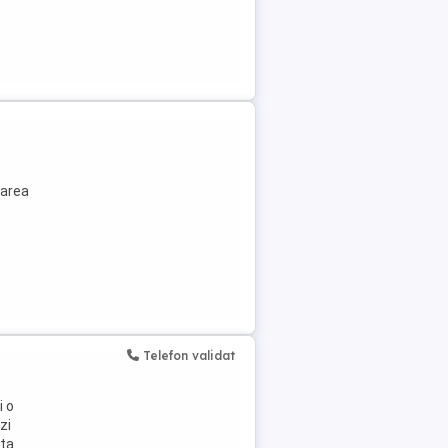
tarea
Telefon validat
i o
zi
ita