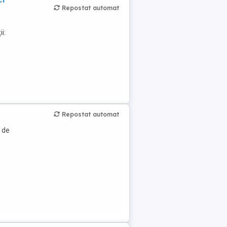
Repostat automat
i:
Repostat automat
 de