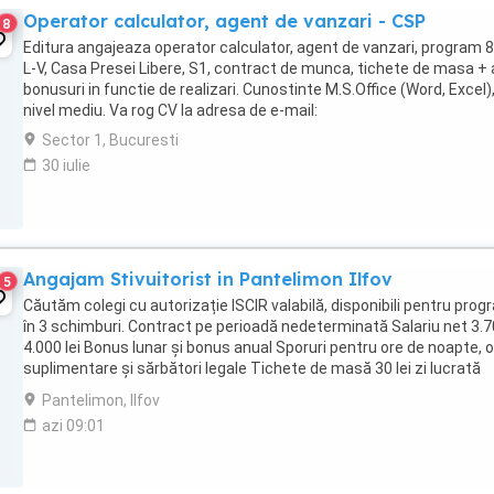
Operator calculator, agent de vanzari - CSP
8
Editura angajeaza operator calculator, agent de vanzari, program 8
L-V, Casa Presei Libere, S1, contract de munca, tichete de masa + 
bonusuri in functie de realizari. Cunostinte M.S.Office (Word, Excel)
nivel mediu. Va rog CV la adresa de e-mail:
Sector 1, Bucuresti
30 iulie
Angajam Stivuitorist in Pantelimon Ilfov
5
Căutăm colegi cu autorizație ISCIR valabilă, disponibili pentru pro
în 3 schimburi. Contract pe perioadă nedeterminată Salariu net 3.
4.000 lei Bonus lunar și bonus anual Sporuri pentru ore de noapte, 
suplimentare și sărbători legale Tichete de masă 30 lei zi lucrată
Transport ...
Pantelimon, Ilfov
azi 09:01