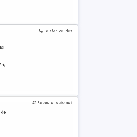
Telefon validat
își
i; -
Repostat automat
 de