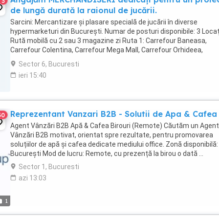
3
de lungă durată la raionul de jucării.
Sarcini: Mercantizare și plasare specială de jucării în diverse
hypermarketuri din București. Numar de posturi disponibile: 3 Locați
Rută mobilă cu 2 sau 3 magazine zi Ruta 1: Carrefour Baneasa,
Carrefour Colentina, Carrefour Mega Mall, Carrefour Orhideea,
Carrefour Pantelimon, Carrefour ...
Sector 6, Bucuresti
ieri 15:40
Reprezentant Vanzari B2B - Solutii de Apa & Cafea
30
Agent Vânzări B2B Apă & Cafea Birouri (Remote) Căutăm un Agent
Vânzări B2B motivat, orientat spre rezultate, pentru promovarea
soluțiilor de apă și cafea dedicate mediului office. Zonă disponibilă:
București Mod de lucru: Remote, cu prezență la birou o dată ...
Sector 1, Bucuresti
azi 13:03
1