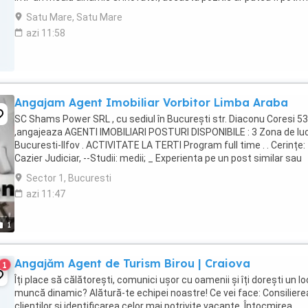
pentru tine. Responsabilitati ...
Satu Mare, Satu Mare
azi 11:58
Angajam Agent Imobiliar Vorbitor Limba Araba
SC Shams Power SRL , cu sediul în București str. Diaconu Coresi 53
,angajeaza AGENTI IMOBILIARI POSTURI DISPONIBILE : 3 Zona de luc
Bucuresti-Ilfov . ACTIVITATE LA TERTI Program full time . . Cerințe: 
Cazier Judiciar, --Studii: medii; _ Experienta pe un post similar sau
experienta in vanzari ...
Sector 1, Bucuresti
azi 11:47
1
Angajăm Agent de Turism Birou | Craiova
1
Îți place să călătorești, comunici ușor cu oamenii și îți dorești un lo
muncă dinamic? Alătură-te echipei noastre! Ce vei face: Consiliere
clienților și identificarea celor mai potrivite vacanțe. Întocmirea