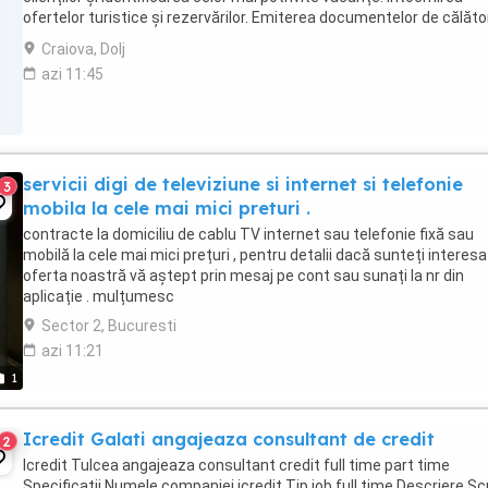
ofertelor turistice și rezervărilor. Emiterea documentelor de călător
Menținerea relației ...
Craiova, Dolj
azi 11:45
servicii digi de televiziune si internet si telefonie
3
mobila la cele mai mici preturi .
contracte la domiciliu de cablu TV internet sau telefonie fixă sau
mobilă la cele mai mici prețuri , pentru detalii dacă sunteți interesa
oferta noastră vă aștept prin mesaj pe cont sau sunați la nr din
aplicație . mulțumesc
Sector 2, Bucuresti
azi 11:21
1
Icredit Galati angajeaza consultant de credit
2
Icredit Tulcea angajeaza consultant credit full time part time
Specificații Numele companiei icredit Tip job full time Descriere Sc