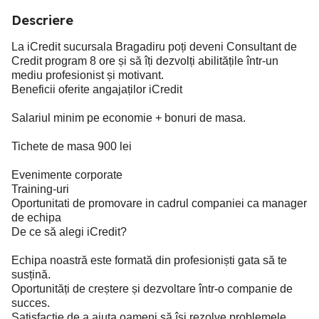
Descriere
La iCredit sucursala Bragadiru poți deveni Consultant de
Credit program 8 ore și să îți dezvolți abilitățile într-un
mediu profesionist și motivant.
Beneficii oferite angajaților iCredit
Salariul minim pe economie + bonuri de masa.
Tichete de masa 900 lei
Evenimente corporate
Training-uri
Oportunitati de promovare in cadrul companiei ca manager
de echipa
De ce să alegi iCredit?
Echipa noastră este formată din profesioniști gata să te
susțină.
Oportunități de creștere și dezvoltare într-o companie de
succes.
Satisfacție de a ajuta oameni să își rezolve problemele