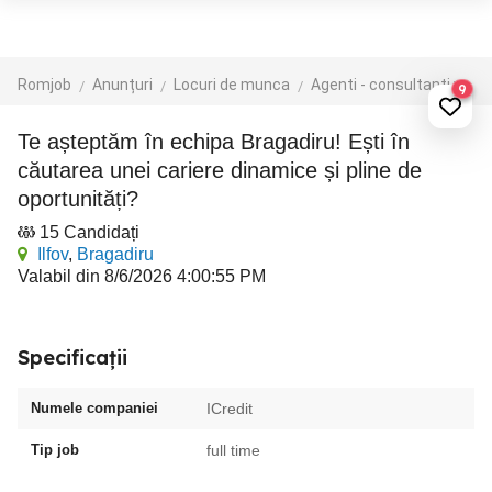
Romjob
Anunțuri
Locuri de munca
Agenti - consultanti vanzari
9
Te așteptăm în echipa Bragadiru! Ești în
căutarea unei cariere dinamice și pline de
oportunități?
15 Candidați
Ilfov
,
Bragadiru
Valabil din 8/6/2026 4:00:55 PM
Specificații
Numele companiei
ICredit
Tip job
full time