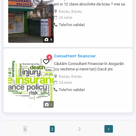
ani si 12 clase absolvite de liceu ? vrei sa
castigi niste bani lucrand de oriunde
Bacau, Bacau
online fara target, fara sef ? hai intr o
26 iunie
echipa entuziasta de oameni cu simtul
Telefon validat
raspunderii care doresc sa si
suplimenteze veniturile ! cat muncesti atat
castigi ! Te asteptam in ...
4
Consultant financiar
4
Căutăm Consultant Financiar în Asigurări
(cu vechime și nervii tari) Dacă știi
diferența dintre o poliță de asigurare, dar
Bacau, Bacau
mai ales de ce contează, dacă ai convins
24 iunie
cel puțin o dată un client că nu e o
Telefon validat
cheltuială, e o protecție , și dacă te-ai
întrebat măcar o dată de ce n-aș lucra cu
o echipă care ...
1
›
‹
1
2