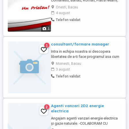
Comanesti, Barlad, Roman, Piatra Neamț.
Numele companiei: Easy Asset
Onesti, Bacau
Management (iCredit) Tip job: Part-Time
4 august
Descriere companie: Easy Asset
Telefon validat
Management, cunoscută sub brandul
iCredit, este o Instituție Financiară
1
Nebancară de top, fondată în 2005 și
activă în șase ...
consultant/formare manager
1
Intra in echipa noastra si descopera
libertatea de a-ti face programul asa cum
vrei. Hai in echipa noastra si fa-ti viata la
Moinesti, Bacau
birou asa cum visezi. Noi credem ca e
3 august
normal sa ai un program flexibil si un venit
Telefon validat
lunar la fel. Sa lucrezi atat cat iti place, de
unde iti place si sa programezi in ritmul
tau. Asa ...
Agenti vanzari 2D2 energie
2
electrica
Angajam agenti vanzari energie electrica
și gaze naturale. -COLABORAM CU
PFA,SRL ....ETC Dacă ești o persoană