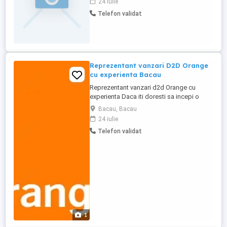
24 iulie
program de dezvoltare profesională
Telefon validat
concepute pt îmbunătățirea abilitaților *
Câstiguri pe măsura: vei fi recompensat
financiar ...
Reprezentant vanzari D2D Orange
cu experienta Bacau
Reprezentant vanzari d2d Orange cu
experienta Daca iti doresti sa incepi o
cariera in domeniul vanzarilor de tip
Bacau, Bacau
door2door, sau daca ai deja experienta in
24 iulie
acest domeniu insa angajatorii initiali nu
Telefon validat
te-au multumit desi ai fost corect cu ei si
ai avut realizari bune, atunci te asteptam in
echipa noastra! Electric ...
1