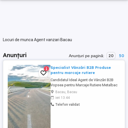
Locuri de munca Agent vanzari Bacau
Anunțuri
20
50
Anunțuri pe pagină:
Specialist Vânzări B2B Produse
1
pentru marcaje rutiere
Candidatul Ideal Agent de Vânzări B2B
Vopsea pentru Marcaje Rutiere Metalbac
& Farbe, producător de vopsele pentru
Bacau, Bacau
marcaje rutiere, își extinde echipa și
ieri 13:44
recrutează Agent de Vânzări B2B cu
Telefon validat
experiență. Cerințe: Experiență minim 5 ani
în vânzări B2B; Experiența în vânzarea de
materiale pentru construcții ...