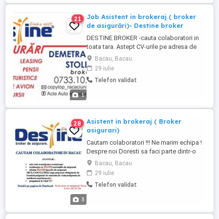
Job Asistent in brokeraj ( broker
21
de asigurări)- Destine broker
DESTINE BROKER -cauta colaboratori in
toata tara. Astept CV-urile pe adresa de
mail : tel : BROKER DE ASIGURARI : Vrei un
Bacau, Bacau
job flexibil? Vrei un venit suplimentar? Ai
29 iulie
fost sau esti agent/manager de vanzari al
Telefon validat
unei societati de asigurare? Ai fost
inspector de asigurari? Ai renuntat in
1
favoarea altui ...
Asistent in brokeraj ( Broker
28
asigurari)
Cautam colaboratori !!! Ne marim echipa !
Despre noi Doresti sa faci parte dintr-o
echipa profesionista cu principii
Bacau, Bacau
moderne? Destine Holding te invata cum
29 iulie
sa devii pentru inceput destribuitor in
Telefon validat
asigurari, iar pe parcurs poti dezvolta o
cariera de invidiat. Destine Holding este o
3
companie de ...