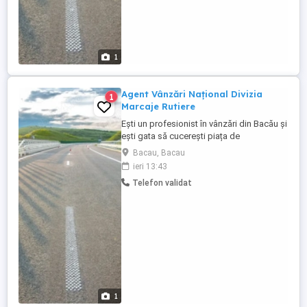
1
Agent Vânzări Național Divizia
1
Marcaje Rutiere
Ești un profesionist în vânzări din Bacău și
ești gata să cucerești piața de
infrastructură la nivel național? Căutăm un
Bacau, Bacau
coleg activ și dornic de deplasări pentru
ieri 13:43
promovarea soluțiilor noastre
Telefon validat
profesionale de marcaj rutier (vopsele
speciale și produse auxiliare). Dacă îți
place să fii mereu în mișcare ...
1