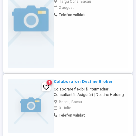
Targu Ocna, Bacau
ambițioasă, serioasa și perseverenta te
2 august
așteptăm în echipa noastră. Ce vei face: -
Telefon validat
Prezinti oferte de energie și gaze naturale
către clienți (persoane fizice și juridice) -
Identifici clienți ...
Colaboratori Destine Broker
7
Colaborare flexibilă Intermediar
Consultant în Asigurări | Destine Holding
Vrei să câștigi venituri suplimentare, de
Bacau, Bacau
acasă, fără stres și fără șef? Dacă îți
31 iulie
dorești stabilitate financiară și libertate în
Telefon validat
același timp, avem o colaborare care ți se
potrivește perfect! Ce îți oferim:
Colaborare ...