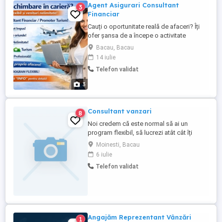
Agent Asigurari Consultant
3
Financiar
Cauți o oportunitate reală de afaceri? Îți
ofer șansa de a începe o activitate
independentă, într-un domeniu stabil și
Bacau, Bacau
profitabil, unde veniturile pot fi nelimitate!
14 iulie
Devino consultant financiar poți emite
Telefon validat
polițe de asigurare pentru tine, prieteni și
clienți, direct de acasă. Poți lucra Full-
3
Time, Part-Time ...
Consultant vanzari
8
Noi credem că este normal să ai un
program flexibil, să lucrezi atât cât îți
place, de unde îți place și să progresezi în
Moinesti, Bacau
ritmul tău! Îți oferim: suport pentru
6 iulie
autorizarea ca agent de asigurare; venituri
Telefon validat
progresive în funcție de implicare;
posibilitatea de a promova în funcție de
rezultatele ...
Angajăm Reprezentant Vânzări
1