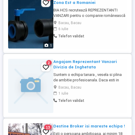
Zona Est a Romaniei
BIA HCS recrutează REPREZENTANTI
VANZARI pentru o companie românească
producătoare de țevi din polietilenă pentru
Bacau, Bacau
apă, gaz și canalizare. Locatie: zona de
6 iulie
Est a Romaniei Cerințe: Experiență în
Telefon validat
vânzări (minim 2-3 ani) Permis categoria B
Abilități de comunicare și negociere
1
Disponibilitate ...
Angajam Reprezentant Vanzari
2
Divizia de Inghetata
Suntem o echipa tanara , vesela si plina
de ambitie profesioanala. Daca esti in
cautarea unui loc de munca stabil, esti
Bacau, Bacau
comunicativ, ambitios de ati depasi
1 iulie
limitele, te asteptam sa ne cunoastem.
Telefon validat
Trimite-ne un CV cu datele tale si te vom
contacta.
Destine Broker isi mareste echipa !
13
Esti o persoana ambitioasa, ai minim 18