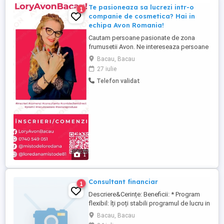
Te pasioneaza sa lucrezi intr-o
1
companie de cosmetica? Hai in
echipa Avon Romania!
Cautam persoane pasionate de zona
frumusetii Avon. Ne intereseaza persoane
care se vad confortabil in pozitia de
Bacau, Bacau
reprezentant vanzari sau lideri vanzari sub
27 iulie
brandul Avon. Se castiga bani produse
Telefon validat
cadou lucrand de oriunde online pe baza
de comision din vanzari. Pt. detalii sunt la
un click distant ...
1
Consultant financiar
1
Descriere&Cerințe: Beneficii: * Program
flexibil: îți poți stabili programul de lucru in
funcție de tine și de clienți * Training-uri și
Bacau, Bacau
programe de dezvoltare: va oferim un