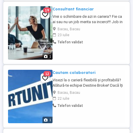
Consultant financiar
19
Vrei o schimbare de azi in cariera? Fie ca
ai sau nu un job merita sa incerci!!! Job in
domeniul serviciilor financiare care iti
Bacau, Bacau
ofera posibilitatea de a creste
23 iulie
profesional, motivant financiar si cu un
Telefon validat
program flexibil. Conditii minime: diploma
de Bacalaureat. Daca esti interesat lasa un
CV sau contacteaza-ma ...
1
Cautam colaboratori
12
Visezi la o carieră flexibilă și profitabilă?
Alătură-te echipei Destine Broker! Dacă îți
dorești să construiești o carieră de
Bacau, Bacau
succes, Destine Broker te așteaptă să
22 iulie
colaborezi alături de o echipă dinamică și
Telefon validat
susținătoare, indiferent din ce partea a
țării ești! Suntem o companie care face
parte dintr-un ...
1