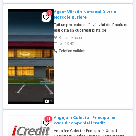
Agent Vânzări Național Divizia
1
Marcaje Rutiere
Ești un profesionist în vânzări din Bacău și
ești gata să cucerești piața de
infrastructură la nivel național? Căutăm un
Bacau, Bacau
coleg activ și dornic de deplasări pentru
ieri 13:42
promovarea soluțiilor noastre
Telefon validat
profesionale de marcaj rutier (vopsele
speciale și produse auxiliare). Dacă îți
place să fii mereu în mișcare ...
2
Angajam Colector Principal in
14
cadrul companiei iCredit
Angajăm Colector Principal in Onesti,