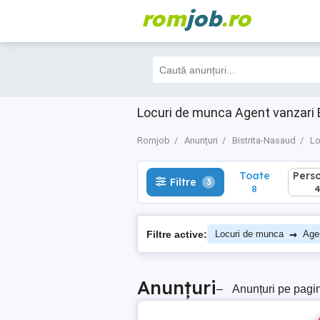
rom
job
.ro
Toate
Perso
Filtre
3
8
4
Locuri de munca Agent vanzari 
Romjob
Anunțuri
Bistrita-Nasaud
Lo
Toate
Pers
Filtre
3
8
→
Filtre active:
Locuri de munca
Age
Anunțuri
–
Anunțuri pe pagi