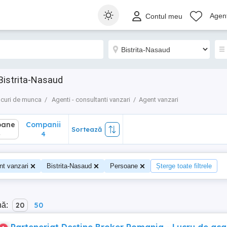
ane
Companii
Sortează
Agenț
Contul meu
4
Bistrita-Nasaud
curi de munca
Agenti - consultanti vanzari
Agent vanzari
oane
Companii
Sortează
4
4
nt vanzari
Bistrita-Nasaud
Persoane
Șterge toate filtrele
nă:
20
50