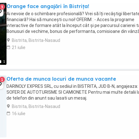
Orange face angajări în Bistrița!
3
Ai nevoie de o schimbare profesională? Vrei să îți recâștigi libertat
financiară? Hai să muncești cu noi! OFERIM : - Acces la programe
interactive de formare atât la început cât și pe parcursul carierei ta
Bonusuri de vechime, bonus de performanta, comisioane din vânză
salariu ...
Bistrita, Bistrita-Nasaud
21 iulie
1
Oferta de munca locuri de munca vacante
1
DARINOLY EXPRES SRL, cu sediiul in BISTRITA, JUD B-N, angajeaza: 
SOFER DE AUTOTURISME SI CAMIONETE Pentru mai multe detalii la
de telefon din anunt sau lasati un mesaj.
Bistrita, Bistrita-Nasaud
16 iulie