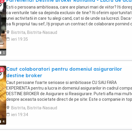
Parteneriat Destine Broker Romania - Lucru de aca
1
Esti o persoana ambitioasa, care are planuri mari de viitor? Iti doreș
ca veniturile tale sa depinda exclusiv de tine? Iti oferim oportunita
unei activitatii in care tu alegi cand, cat si de unde sa lucrezi. Daca 
sa fii propriul tau sef, îți propun un contract de colaborare pornind 
...
Bistrita, Bistrita-Nasaud
ieri 19:35
1
Caut colaboratori pentru domeniul asigurarilor
38
destine broker
Caut persoane foarte serioase si ambitioase CU SAU FARA
EXPERIENTA pentru a lucra in domeniul asigurarilor in cadrul compa
DESTINE BROKER de Asigurare si Reasigurare. Puteti afla mai mult
despre aceasta societate direct de pe site: Este o companie in top
brokerilor de asigurare din Romania ...
Bistrita, Bistrita-Nasaud
ieri 19:34
4