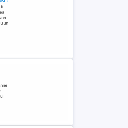
sa !
ti
tea
vrei
cu un
niei
e
ul