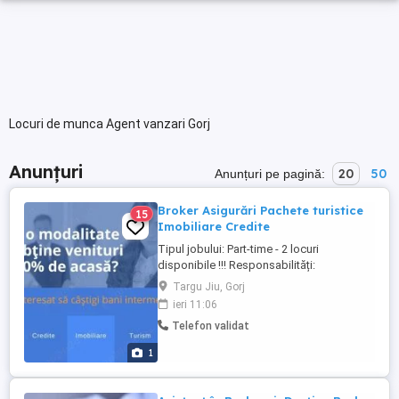
Locuri de munca Agent vanzari Gorj
Anunțuri
20
50
Anunțuri pe pagină:
Broker Asigurări Pachete turistice
15
Imobiliare Credite
Tipul jobului: Part-time - 2 locuri
disponibile !!! Responsabilități:
Promovarea și vânzarea produselor de
Targu Jiu, Gorj
asigurare pachete turistice imobiliare
ieri 11:06
credite. Identificarea nevoilor clienților și
Telefon validat
oferirea de soluții personalizate.
Mentinerea relațiilor cu clienții existenți și
1
dezvoltarea de noi ...