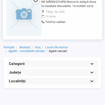
NE MĂRIM ECHIPA Munca în echipă duce
la rezultate deosebite. Te invităm să te
alături echipei noastre și să faci primul
Targu Jiu, Gorj
pas spre o carieră de succes. TU POȚI FI
16 iunie
EXACT PERSOANA DE CARE AVEM NEVOIE
Telefon validat
Acesta este un job part-time sau poate fi
full-time în funcție ...
Romjob
Anunțuri
Gorj
Locuri de munca
Agenti - consultanti vanzari
Agent vanzari
Categorii
Județe
Localități