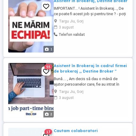
Asistent în Brokeraj, Destine Broker
IMPORTANT... ! Asistent în Brokeraj..., De
ce poate fi acest job și pentru tine ? - poți
lucra de oriunde ai fi - platforma de
Targu Jiu, Gorj
emitere este foarte simplă - nu ai program
3 august
fix și nici target - veniturile sunt în funcție
Telefon validat
de implicare - training GRATUIT pe diverse
tipuri de asigurări. ...
1
Asistent în Brokeraj în cadrul firmei
55
de brokeraj ,, Destine Broker "
Bună.... , Am decis să dau o mână de
ajutor persoanelor care, fie au intrat în
șomaj tehnic, fie au fost demise, fie își
Targu Jiu, Gorj
doresc venituri suplimentare dintr-o
3 august
activitate care poate fi realizată și part-
time : Intermediar Consultant în Asigurări !
De ...
2
Cautam colaboratori
17