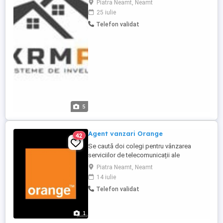
Piatra Neamt, Neamt
asteptăm in echipa noastră, dacă: -
25 iulie
percepeți jobul nostru ca pe un proiect pe
Telefon validat
termen lung; - aveți abilități de vanzare si
negociere; - sunteți dispus să vă deplasați
la locațiile proiectelor clienților, ...
5
Agent vanzari Orange
42
Se caută doi colegi pentru vânzarea
serviciilor de telecomunicații ale
companiei Orange Romania. Cerințe:
Piatra Neamt, Neamt
dorința de a câștiga peste media pieței.
14 iulie
dorința de a gestiona singur veniturile.
Telefon validat
capacitatea de automotivare și orientare
spre rezultat. capacitatea de adaptare.
Beneficii: Pachet salarial ...
1