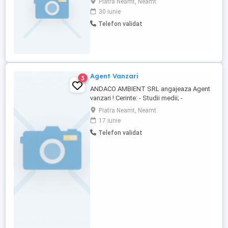
Piatra Neamt, Neamt
desfășoară pe teren). Cerințe: -Studii
30 iunie
medii(minim) -Experientă anterioară pe un
Telefon validat
post similar.(necesară) -Cunoasterea
limbii române scris și vorbit. -Persoana
responsabilă, punctuală și deschisă la ...
Agent Vanzari
3
ANDACO AMBIENT SRL angajeaza Agent
vanzari ! Cerinte: - Studii medii; -
Experienta in vanzari minim 2 ani -
Piatra Neamt, Neamt
Persoana comunicativa, cu abilitati de
17 iunie
analiza si organizare; - Permis de
Telefon validat
conducere categoria B; - Sa promovezi
produsele și serviciile companiei într-un
mod profesionist; - Sa intelegi care ...