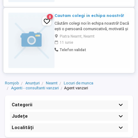
Cautam colegi in echipa noastră!
8
Căutăm colegi noi în echipa noastră! Dacă
ești o persoană comunicativă, motivată și
îți dorești un venit atractiv, te așteptăm
Piatra Neamt, Neamt
alături de noi! Poziție disponibilă:
11 iunie
Consultant vânzări asigurări Experiența în
Telefon validat
domeniul asigurărilor reprezintă un
avantaj, dar nu este obligatorie Cerințe
minime: studii ...
Romjob
Anunțuri
Neamt
Locuri de munca
Agenti - consultanti vanzari
Agent vanzari
Categorii
Județe
Localități