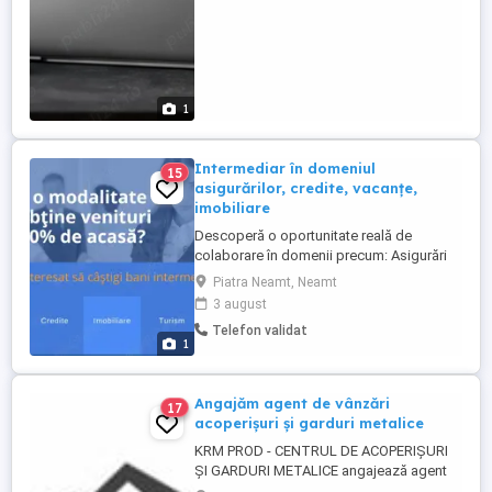
Aveti ...
1
Intermediar în domeniul
15
asigurărilor, credite, vacanțe,
imobiliare
Descoperă o oportunitate reală de
colaborare în domenii precum: Asigurări
Credite Imobiliare Pensii private Turism
Piatra Neamt, Neamt
Lucrezi part-time sau full-time, în funcție
3 august
de timpul tău Fără experiență. Beneficiezi
Telefon validat
de training gratuit și suport constant
1
Activitate independentă, comisioane
motivante, fără plafon ...
Angajăm agent de vânzări
17
acoperișuri și garduri metalice
KRM PROD - CENTRUL DE ACOPERIȘURI
ȘI GARDURI METALICE angajează agent
de vanzări pentru județul Neamț Vă