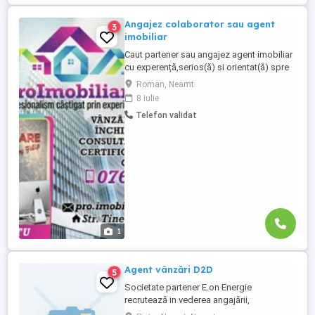
Angajez colaborator sau agent
3
imobiliar
Caut partener sau angajez agent imobiliar
cu experență,serios(ă) si orientat(ă) spre
rezultate,care știe sa lucreze cu oamenii la
Roman, Neamt
fel de bine cum lucreaza cu propietățile.
8 iulie
Ofer comision pe masură corelat cu
Telefon validat
performanța, mediu de lucru profesionist
si stabil, posibilitati reale de crestere.
Daca simti ...
1
Agent vânzări D2D
5
Societate partener E.on Energie
recrutează in vederea angajării,
reprezentanți D2D(activitatea se