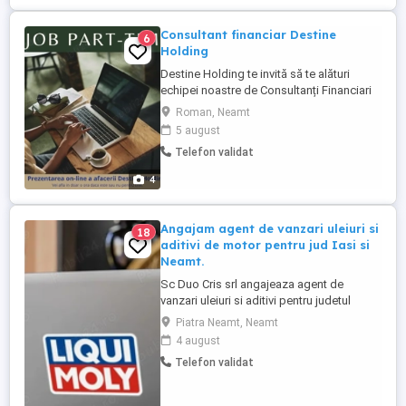
Consultant financiar Destine
6
Holding
Destine Holding te invită să te alături
echipei noastre de Consultanți Financiari
Independenți! Nu ești un angajat clasic, ci
Roman, Neamt
un antreprenor care își construiește
5 august
propria afacere sub umbrela unei
Telefon validat
companii solide. De ce să colaborezi cu
Destine Holding? 1. Portofoliu 4-în-1: Ai
4
posibilitatea de a câștiga ...
Angajam agent de vanzari uleiuri si
18
aditivi de motor pentru jud Iasi si
Neamt.
Sc Duo Cris srl angajeaza agent de
vanzari uleiuri si aditivi pentru judetul
Iasi,Neamt si imprejurimi.Cautam
Piatra Neamt, Neamt
persoana dinamica ,serioasa si cu minime
4 august
cunostrinte tehnice legate de masini si
Telefon validat
intretinerea acestora. Daca sunteti o
persoana puternica ,curajoasa si cu
initiativa va asteptam in echipa noastra.