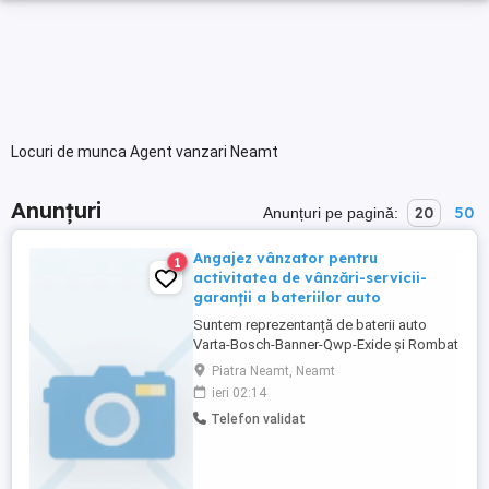
Locuri de munca Agent vanzari Neamt
Anunțuri
20
50
Anunțuri pe pagină:
Angajez vânzator pentru
1
activitatea de vânzări-servicii-
garanții a bateriilor auto
Suntem reprezentanță de baterii auto
Varta-Bosch-Banner-Qwp-Exide și Rombat
din 1993. Deținem 14 puncte de lucru în 10
Piatra Neamt, Neamt
orașe din 7 județe și căutăm în Piatra
ieri 02:14
Neamț o persoană pentru activitatea de
Telefon validat
Vânzări- Service-Garanții care se
desfășoară în locația din str.Bistriței 81.
Așteptăm CV-ul dumneavoastră ...