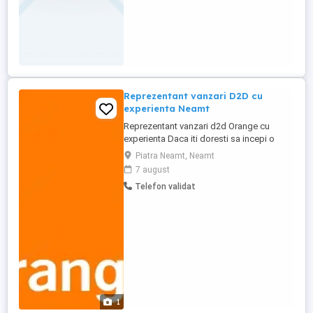
Reprezentant vanzari D2D cu
experienta Neamt
Reprezentant vanzari d2d Orange cu
experienta Daca iti doresti sa incepi o
cariera in domeniul vanzarilor de tip
Piatra Neamt, Neamt
door2door, sau daca ai deja experienta in
7 august
acest domeniu insa angajatorii initiali nu
Telefon validat
te-au multumit desi ai fost corect cu ei si
ai avut realizari bune, atunci te asteptam in
echipa noastra! Electric ...
1