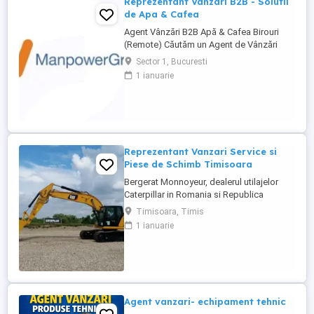
Reprezentant Vanzari B2B - Solutii
de Apa & Cafea
Agent Vânzări B2B Apă & Cafea Birouri
(Remote) Căutăm un Agent de Vânzări
B2B motivat, orientat spre rezultate, pentru
Sector 1, Bucuresti
promovarea soluțiilor de apă și cafea
1 ianuarie
dedicate mediului office. Zonă
disponibilă: București Mod de lucru:
Remote, cu prezență la birou o dată ...
Reprezentant Vanzari Service si
Piese de Schimb Timisoara
Bergerat Monnoyeur, dealerul utilajelor
Caterpillar in Romania si Republica
Moldova, angajeaza Reprezentant Vanzari
Timisoara, Timis
Service si Piese de Schimb, pentru divizia
1 ianuarie
de utilaje. Cerinte: Studii superioare în
domeniul tehnic; Experiență în vânzări
tehnice de minim 3 ani, ...
Agent vanzari- echipament tehnic