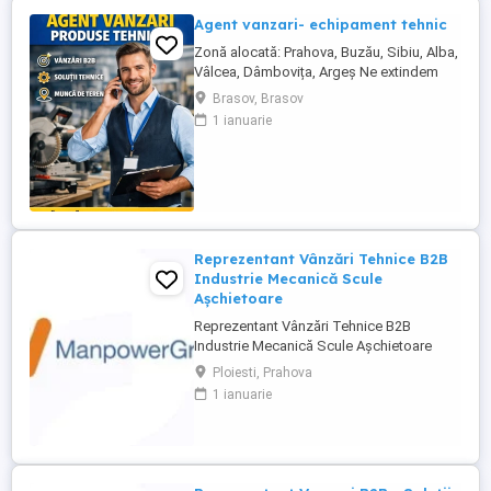
Agent vanzari- echipament tehnic
Zonă alocată: Prahova, Buzău, Sibiu, Alba,
Vâlcea, Dâmbovița, Argeș Ne extindem
echipa de vânzări și căutăm un Agent
Brasov, Brasov
Vânzări Soluții Tehnice, orientat către
1 ianuarie
rezultate, cu experiență în vânzări B2B și
interes pentru domeniul tehnic. Candidatul
ideal Abilități excelente de comunicare și
negociere Capacitate ...
Reprezentant Vânzări Tehnice B2B
Industrie Mecanică Scule
Așchietoare
Reprezentant Vânzări Tehnice B2B
Industrie Mecanică Scule Așchietoare
Companie specializată în importul și
Ploiesti, Prahova
distribuția de scule așchietoare și
1 ianuarie
echipamente industriale din Europa,
utilizate în procese de prelucrare
mecanică de precizie, caută 2
Reprezentanți de Vânzări Tehnice pentru
dezvoltarea ...