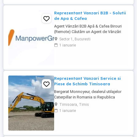
Reprezentanți de Vânzări Tehnice pentru
dezvoltarea ...
Reprezentant Vanzari B2B - Solutii
de Apa & Cafea
Agent Vânzări B2B Apă & Cafea Birouri
(Remote) Căutăm un Agent de Vânzări
B2B motivat, orientat spre rezultate, pentru
Sector 1, Bucuresti
promovarea soluțiilor de apă și cafea
1 ianuarie
dedicate mediului office. Zonă
disponibilă: București Mod de lucru:
Remote, cu prezență la birou o dată ...
Reprezentant Vanzari Service si
Piese de Schimb Timisoara
Bergerat Monnoyeur, dealerul utilajelor
Caterpillar in Romania si Republica
Moldova, angajeaza Reprezentant Vanzari
Timisoara, Timis
Service si Piese de Schimb, pentru divizia
1 ianuarie
de utilaje. Cerinte: Studii superioare în
domeniul tehnic; Experiență în vânzări
tehnice de minim 3 ani, ...