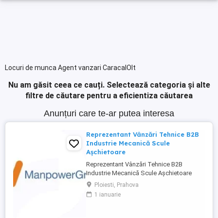
Locuri de munca Agent vanzari CaracalOlt
Nu am găsit ceea ce cauți.
Selectează categoria și alte
filtre de căutare pentru a eficientiza căutarea
Anunțuri care te-ar putea interesa
Reprezentant Vânzări Tehnice B2B
Industrie Mecanică Scule
Așchietoare
Reprezentant Vânzări Tehnice B2B
Industrie Mecanică Scule Așchietoare
Companie specializată în importul și
Ploiesti, Prahova
distribuția de scule așchietoare și
1 ianuarie
echipamente industriale din Europa,
utilizate în procese de prelucrare
mecanică de precizie, caută 2