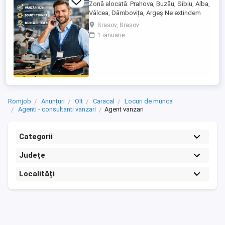
Zonă alocată: Prahova, Buzău, Sibiu, Alba,
Vâlcea, Dâmbovița, Argeș Ne extindem
echipa de vânzări și căutăm un Agent
Brasov, Brasov
Vânzări Soluții Tehnice, orientat către
1 ianuarie
rezultate, cu experiență în vânzări B2B și
interes pentru domeniul tehnic. Candidatul
ideal Abilități excelente de comunicare și
negociere Capacitate ...
Romjob
Anunțuri
Olt
Caracal
Locuri de munca
Agenti - consultanti vanzari
Agent vanzari
Categorii
Județe
Localități