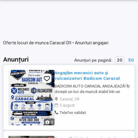
Oferte locuri de munca Caracal Olt • Anunturi angajari
Anunțuri
20
50
Anunțuri pe pagină:
Angajăm mecanici auto și
vulcanizatori Badicom Caracal
BADICOM AUTO CARACAL ANGAJEAZĂ! Îți
dorești un loc de muncă stabil într-un
service modern? Alătură-te echipei
Caracal, Olt
noastre! Posturi disponibile: * Mecanic
5 august
auto * Vulcanizator Oferim: * Salariu
Telefon validat
atractiv * Contract individual de muncă *
Condiții foarte bune de lucru * Service
2
modern și bine echipat * ...