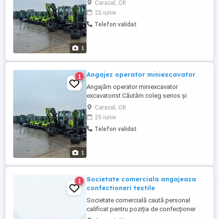
Caracal, Olt
miniexcavator, pentru lucrări în domeniul
25 iunie
construcțiilor. Activitate: * lucrări de rețele
Telefon validat
apă, canalizare și gaz * lucrări în parcuri
fotovoltaice Punem la dispoziție utilaje
noi, moderne, ...
1
Angajez operator miniexcavator
1
Angajăm operator miniexcavator
excavatorist Căutăm coleg serios și
responsabil pentru postul de operator
Caracal, Olt
miniexcavator, pentru lucrări în domeniul
25 iunie
construcțiilor. Activitate: * lucrări de rețele
Telefon validat
apă, canalizare și gaz * lucrări în parcuri
fotovoltaice Punem la dispoziție utilaje
noi, moderne, ...
1
Societate comerciala angajeaza
1
confectioneri textile
Societate comercială caută personal
calificat pentru poziția de confecționer
textile. Candidatul ideal va avea experiență