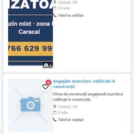
seriozitate, punctualitate și amabilitate în
Caracal, Olt
relația cu clienții. Experiența în comerț
23 iulie
constituie un avantaj, însă nu este
Telefon validat
obligatorie. Ofer condiții de muncă
corecte și program stabil. Persoanele
interesate sunt rugate să ...
1
Angajăm muncitori calificați în
6
construcții
Firma de construcții angajează muncitori
calificați în construcții.
Caracal, Olt
9 iulie
Telefon validat