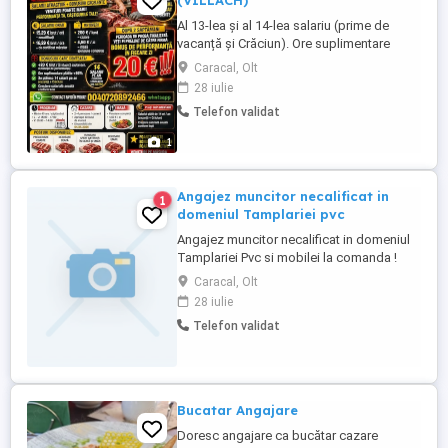
(VILLACH)
Al 13-lea și al 14-lea salariu (prime de
vacanță și Crăciun). Ore suplimentare
plătite extra. Contract de muncă austriac,
Caracal, Olt
măriri salariale anuale. CONDIȚII: Cazare
28 iulie
asigurată: 2-4 persoane în cameră
Telefon validat
(aproape de fabrică). Masă asigurată mic
dejun si prânz Program: L-J: 06:00-17:00,
1
V: 05:00-14:00. ...
Angajez muncitor necalificat in
1
domeniul Tamplariei pvc
Angajez muncitor necalificat in domeniul
Tamplariei Pvc si mobilei la comanda !
Cerinte: -Experienta in domeniu constituie
Caracal, Olt
un avantaj: -Abilitatea de a lucra in echipa -
28 iulie
Posesor permis categoria. Oferim: -Pachet
Telefon validat
salarial atractiv: -Contract de munca pe
perioada nedeterminat: -Mediu de lucru
stabil ...
Bucatar Angajare
Doresc angajare ca bucătar cazare