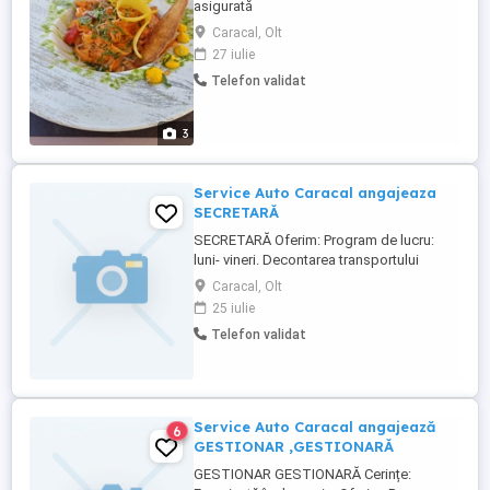
asigurată
Caracal, Olt
27 iulie
Telefon validat
3
Service Auto Caracal angajeaza
SECRETARĂ
SECRETARĂ Oferim: Program de lucru:
luni- vineri. Decontarea transportului
pentru persoanele care locuiesc la o
Caracal, Olt
distanță mai mare de 25 km de Caracal.
25 iulie
Salariul se negociază în cadrul interviului.
Telefon validat
Relații la telefon:
Service Auto Caracal angajează
6
GESTIONAR ,GESTIONARĂ
GESTIONAR GESTIONARĂ Cerințe: