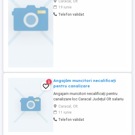
Caracal, Olt
în operarea mașinilor de cusut industriale
19 iunie
și cunoștințe solide despre diverse tipuri
Telefon validat
de materiale textile și tehnici de
confecționare. Responsabilitățile
principale vor include realizarea ...
Angajăm muncitori necalificați
1
pentru canalizare
Angajam muncitori necalificați pentru
canalizare loc Caracal Județul Olt salariu
atractiv 5000 de lei pe lună mai multe
Caracal, Olt
relații la nr telefon
11 iunie
Telefon validat