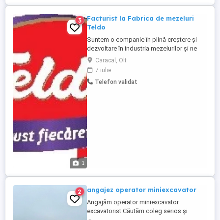
Facturist la Fabrica de mezeluri
3
Teldo
Suntem o companie în plină creștere și
dezvoltare în industria mezelurilor și ne
aflăm în căutarea unui Facturist dinamic și
Caracal, Olt
entuziast pentru a se alătura echipei
7 iulie
noastre din Caracal. Care sunt calitățile pe
Telefon validat
care le căutăm? Foarte bune abilități de
calcul și lucru cu documente; Persoană
ordonată, ...
1
angajez operator miniexcavator
2
Angajăm operator miniexcavator
excavatorist Căutăm coleg serios și
responsabil pentru postul de operator