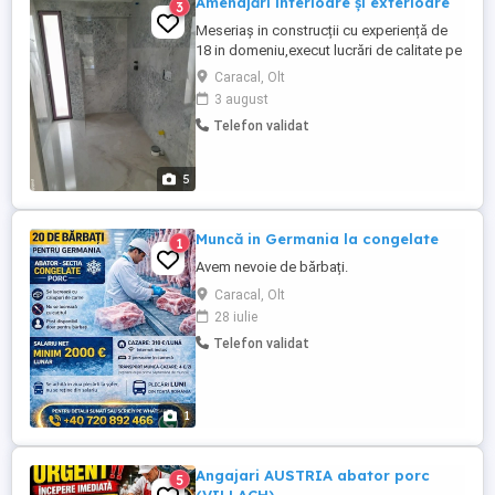
Amenajări interioare și exterioare
3
Meseriaș in construcții cu experiență de
18 in domeniu,execut lucrări de calitate pe
raza Caracal-Corabia-Izbiceni și
Caracal, Olt
împrejurimile lor.Cer și ofer seriozitate
3 august
Telefon validat
5
Muncă in Germania la congelate
1
Avem nevoie de bărbați.
Caracal, Olt
28 iulie
Telefon validat
1
Angajari AUSTRIA abator porc
5