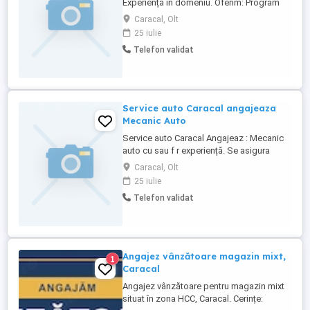
Experiență în domeniu. Oferim: Program
de lucru: luni vineri; Decontarea
Caracal, Olt
transportului pentru persoanele care
25 iulie
locuiesc la o distanță mai mare de 25 km
Telefon validat
de Caracal; Salariul se negociază în cadrul
interviului. Relații la telefon:
Service auto Caracal angajeaza
Mecanic Auto
Service auto Caracal Angajeaz : Mecanic
auto cu sau f r experiență. Se asigura
cursuri de formare Se deconteaza
Caracal, Olt
transport pt o distanța mai mare de 25km
25 iulie
de la locul de munc . Salariu se stabileşte
Telefon validat
in funcție de experiența . Program lucru:
Luni- Vineri08.00-18.00 Tel:
Angajez vânzătoare magazin mixt,
1
Caracal
Angajez vânzătoare pentru magazin mixt
situat în zona HCC, Caracal. Cerințe: