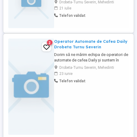
Suntem producător român de detergenți
Drobeta-Turnu Severin, Mehedinti
și balsamuri de rufe, în plină dezvoltare, și
21 iulie
căutăm un Agent de Vânzări motivat,
Telefon validat
orientat spre rezultate, care să ne
reprezinte produsele pe piață.
Responsabilități: Promovarea și vânzarea
detergenților ...
Operator Automate de Cafea Daily
2
Drobeta Turnu Severin
Dorim să ne mărim echipa de operatori de
automate de cafea Daily și suntem în
căutare de colegi dornici să ni se alăture.
Drobeta-Turnu Severin, Mehedinti
ATRIBUTIILE ANGAJATULUI: - Asigură
23 iunie
diagnosticarea, repararea, alimentarea și
Telefon validat
întreținerea automatelor de bauturi calde. -
Igienizarea automatelor și buna
funcționare a acestora. - ...