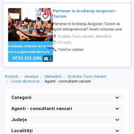
Partener in brokeraj-Asigurari-
37
Turism
Partener in brokeraj-Asigurari-Turism Ai
spirit antreprenorial? Avem viziunea unei
afaceri de succes în care parteneriatul cu
Drobeta-Turnu Severin, Mehedinti
tine înseamnă sprijin permanent, astfel
23 iunie
încât tu să te poți concentra pe portofoliul
Telefon validat
de clienți și pe propria rețea de
colaboratori, în vederea creșterii
1
business-ului tău. Iți ...
Romjob
Anunțuri
Mehedinti
Drobeta-Turnu Severin
Locuri de munca
Agenti - consultanti vanzari
Categorii
Agenti - consultanti vanzari
Județe
Localități