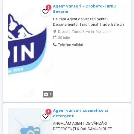
Agent vanzari - Drobeta-Turnu
1
Severin
Cautam Agent de vanzari pentru
Departamentul Traditional Trade. Este un
full time job, iar vanzarea se face in sistem
Drobeta-Turnu Severin, Mehedinti
Van Sale. Chiar daca produsul principal
30 iulie
este inghetata, avem in portofoliu peste
Telefon validat
100 de alte produse proaspete si
congelate (produse de patiserie si
semipreparate) care ne asigura
continuitate ...
1
Agent vanzari cosmetice si
6
detergenti
ANGAJĂM AGENT DE VÂNZĂRI
DETERGENȚI & BALSAMURI RUFE