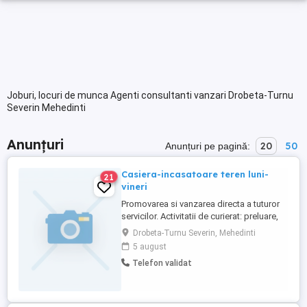
Joburi, locuri de munca Agenti consultanti vanzari Drobeta-Turnu
Severin Mehedinti
Anunțuri
20
50
Anunțuri pe pagină:
Casiera-incasatoare teren luni-
21
vineri
Promovarea si vanzarea directa a tuturor
servicilor. Activitatii de curierat: preluare,
transport si livrare documente plicuri.
Drobeta-Turnu Severin, Mehedinti
Respectarea termenelor de livrare stabilite
5 august
sau dispuse de catre superiorii ierarhici.
Telefon validat
Incasarea la domiciliul abonatilor sumele
reprezentand contravaloarea serviciilor
furnizate ...