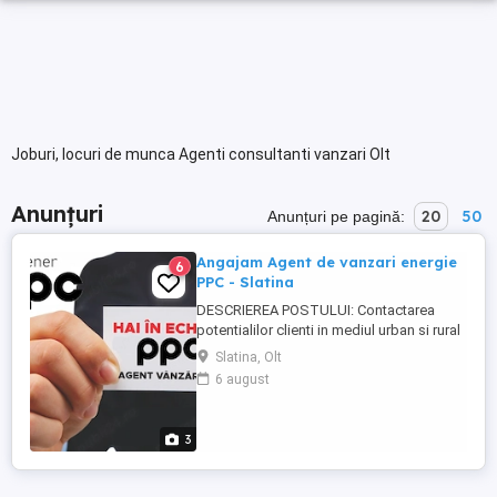
Joburi, locuri de munca Agenti consultanti vanzari Olt
Anunțuri
20
50
Anunțuri pe pagină:
Angajam Agent de vanzari energie
6
PPC - Slatina
DESCRIEREA POSTULUI: Contactarea
potentialilor clienti in mediul urban si rural
Activitate pe teren - door to door:
Slatina, Olt
persoane fizice, persoane juridice,
6 august
asociatii, primarii Promovarea imaginii si
prezentarea companiei in conformitate cu
cerintele si standardele acesteia
3
Semnarea contractelor de energie ...