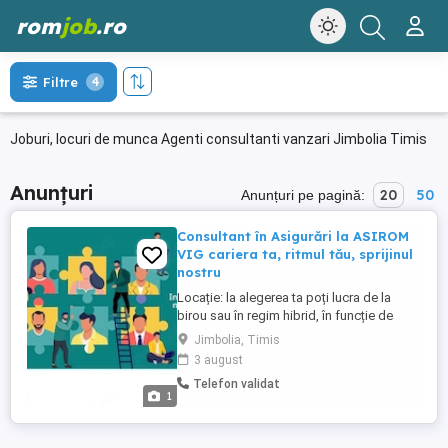
rom
job
.ro
Filtre
4
Joburi, locuri de munca Agenti consultanti vanzari Jimbolia Timis
Anunțuri
20
50
Anunțuri pe pagină:
Consultant în Asigurări la ASIROM
VIG cariera ta, ritmul tău, sprijinul
nostru
Locație: la alegerea ta poți lucra de la
birou sau în regim hibrid, în funcție de
modul în care îți organizezi activitatea. Îți
Jimbolia, Timis
dorești o carieră în care veniturile depind
3 august
de implicarea ta, ai flexibilitate și
Telefon validat
oportunități reale de dezvoltare? La
1
ASIROM Vienna Insurance Group, unul
dintre liderii ...