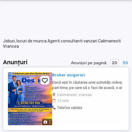
Joburi, locuri de munca Agenti consultanti vanzari Calimanesti
Vrancea
Anunțuri
20
50
Anunțuri pe pagină:
Broker asigurari
Dacă ești în căutarea unei activități online,
part-time, pe care să o faci de acasă, s-ar
putea să te intereseze. Colaborez cu
Calimanesti, Vrancea
Destine Holding și extindem echipa.
13 iulie
Oferim training, suport și un program
Telefon validat
flexibil. Nu este pentru îmbogățire rapidă ,
ci pentru cei care vor ceva stabil, pe
termen mediu-lung. Detalii ...
1