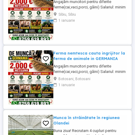
Angajăm muncitori pentru diferite
ferme(cai,vaci,porci, găini) Salariul: minim
1800 net( poate crește în funcție de
Sibiu, Sibiu
experiența) Cazare și utilități gratuite!
1 ianuarie
Căutam persoane serioase și motivate
pentru munca in ferme din Germania!
Diverse activități: îngrijire cai, muncă în
grajd, agricultura, îngrijirea ...
Ferma nemtesca cauta ingrijitor la
ferma de animale in GERMANIA
Angajăm muncitori pentru diferite
ferme(cai,vaci,porci, găini) Salariul: minim
1800 net( poate crește în funcție de
Botosani, Botosani
experiența) Cazare și utilități gratuite!
1 ianuarie
Căutam persoane serioase și motivate
pentru munca in ferme din Germania!
Diverse activități: îngrijire cai, muncă în
grajd, agricultura, îngrijirea ...
Munca în străinătate în regiunea
Olandei
Buna ziua! Recrutam 4 cupluri pentru