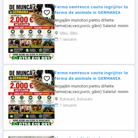
Ferma nemtesca cauta ingrijitor la
ferma de animale in GERMANIA
Angajăm muncitori pentru diferite
ferme(cai,vaci,porci, găini) Salariul: minim
1800 net( poate crește în funcție de
Sibiu, Sibiu
experiența) Cazare și utilități gratuite!
1 ianuarie
Căutam persoane serioase și motivate
pentru munca in ferme din Germania!
Diverse activități: îngrijire cai, muncă în
grajd, agricultura, îngrijirea ...
Ferma nemtesca cauta ingrijitor la
ferma de animale in GERMANIA
Angajăm muncitori pentru diferite
ferme(cai,vaci,porci, găini) Salariul: minim
1800 net( poate crește în funcție de
Botosani, Botosani
experiența) Cazare și utilități gratuite!
1 ianuarie
Căutam persoane serioase și motivate
pentru munca in ferme din Germania!
Diverse activități: îngrijire cai, muncă în
grajd, agricultura, îngrijirea ...