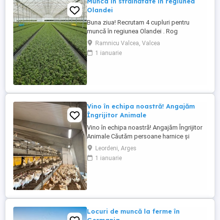
Munca în străinătate în regiunea
Olandei
Buna ziua! Recrutam 4 cupluri pentru
muncă în regiunea Olandei . Rog
seriozitate și pentru mai multe detalii va
Ramnicu Valcea, Valcea
rog contactați in Whatsap la Nr( ) .Va
1 ianuarie
mulțumesc!
Vino în echipa noastră! Angajăm
Îngrijitor Animale
Vino în echipa noastră! Angajăm Îngrijitor
Animale Căutăm persoane harnice și
motivate pentru mai multe posturi
Leordeni, Arges
disponibile în România: Îngrijitor animale
1 ianuarie
FERMA ANIMALE Oferim cazare Mediu de
lucru stabil și serios Posibilități de
dezvoltare Dacă ești responsabil, dedicat
și vrei să faci parte dintr-o ...
Locuri de muncă la ferme în