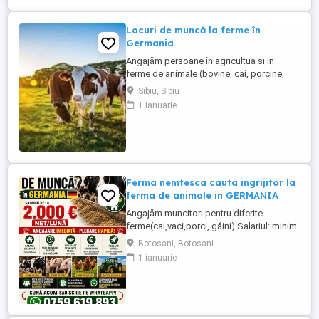
Locuri de muncă la ferme în
Germania
Angajăm persoane în agricultua si in
ferme de animale (bovine, cai, porcine,
caprine, si păsari) în Germania. Salar
Sibiu, Sibiu
atractiv incepand cu1900 euro net lună
1 ianuarie
plus ore suplimentare plătite Cazare și
asigurare de sănătate plătite de angajator
Transport până la locul de muncă Nu se
percep comisioane sau ...
Ferma nemtesca cauta ingrijitor la
ferma de animale in GERMANIA
Angajăm muncitori pentru diferite
ferme(cai,vaci,porci, găini) Salariul: minim
1800 net( poate crește în funcție de
Botosani, Botosani
experiența) Cazare și utilități gratuite!
1 ianuarie
Căutam persoane serioase și motivate
pentru munca in ferme din Germania!
Diverse activități: îngrijire cai, muncă în
grajd, agricultura, îngrijirea ...