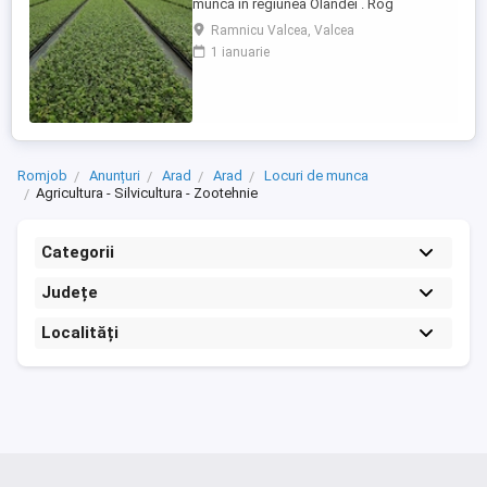
muncă în regiunea Olandei . Rog
seriozitate și pentru mai multe detalii va
Ramnicu Valcea, Valcea
rog contactați in Whatsap la Nr( ) .Va
1 ianuarie
mulțumesc!
Romjob
Anunțuri
Arad
Arad
Locuri de munca
Agricultura - Silvicultura - Zootehnie
Categorii
Județe
Localități