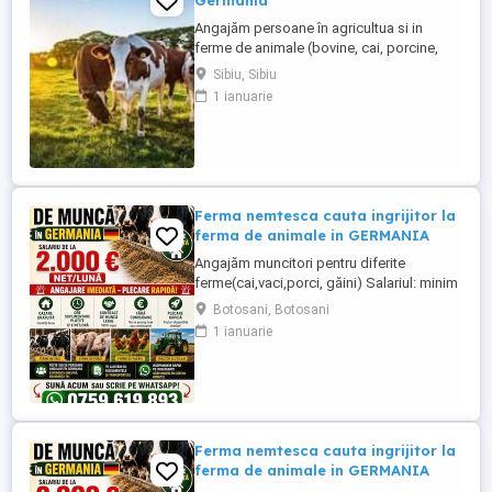
Germania
Angajăm persoane în agricultua si in
ferme de animale (bovine, cai, porcine,
caprine, si păsari) în Germania. Salar
Sibiu, Sibiu
atractiv incepand cu1900 euro net lună
1 ianuarie
plus ore suplimentare plătite Cazare și
asigurare de sănătate plătite de angajator
Transport până la locul de muncă Nu se
percep comisioane sau ...
Ferma nemtesca cauta ingrijitor la
ferma de animale in GERMANIA
Angajăm muncitori pentru diferite
ferme(cai,vaci,porci, găini) Salariul: minim
1800 net( poate crește în funcție de
Botosani, Botosani
experiența) Cazare și utilități gratuite!
1 ianuarie
Căutam persoane serioase și motivate
pentru munca in ferme din Germania!
Diverse activități: îngrijire cai, muncă în
grajd, agricultura, îngrijirea ...
Ferma nemtesca cauta ingrijitor la
ferma de animale in GERMANIA