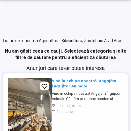
Locuri de munca in Agricultura, Silvicultura, Zootehnie Arad Arad
Nu am găsit ceea ce cauți.
Selectează categoria și alte
filtre de căutare pentru a eficientiza căutarea
Anunțuri care te-ar putea interesa
Vino în echipa noastră! Angajăm
Îngrijitor Animale
Vino în echipa noastră! Angajăm Îngrijitor
Animale Căutăm persoane harnice și
motivate pentru mai multe posturi
Leordeni, Arges
disponibile în România: Îngrijitor animale
1 ianuarie
FERMA ANIMALE Oferim cazare Mediu de
lucru stabil și serios Posibilități de
dezvoltare Dacă ești responsabil, dedicat
și vrei să faci parte dintr-o ...