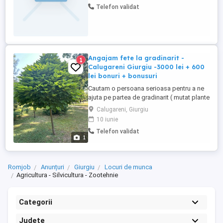
Telefon validat
telefon
Angajam fete la gradinarit -
1
Calugareni Giurgiu -3000 lei + 600
lei bonuri + bonusuri
Cautam o persoana serioasa pentru a ne
ajuta pe partea de gradinarit ( mutat plante
la ghivece mai mari, udat, pus rasaduri la
Calugareni, Giurgiu
ghiveci, pigulit plantele de buruian, etc)
10 iunie
Ideal este sa fie o persoana din
Telefon validat
Calugareni, sau imprejurimi ( Branistari,
1
Cranguri, Singureni, Crucea, Stramba,
Uzunu, Adunati, 1 ...
Romjob
Anunțuri
Giurgiu
Locuri de munca
Agricultura - Silvicultura - Zootehnie
Categorii
Județe