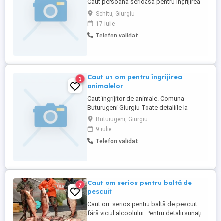
Caut persoana serioasa pentru îngrijirea
zilnică a animalelor de companie (câini și
Schitu, Giurgiu
pisici) într-un refugiu(gospodărie )situat în
17 iulie
Giurgiu. Ce presupune: hrănirea animalelor
Telefon validat
schimbarea apei tratamente curățenie de
bază în curte și spații,etc. supraveghere ...
Caut un om pentru îngrijirea
1
animalelor
Caut îngrijitor de animale. Comuna
Buturugeni Giurgiu Toate detaliile la
telefon
Buturugeni, Giurgiu
9 iulie
Telefon validat
Caut om serios pentru baltă de
7
pescuit
Caut om serios pentru baltă de pescuit
fără viciul alcoolului. Pentru detalii sunați