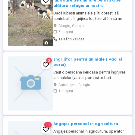
iubitoare de animale pentru a se
alătura refugiului nostru
Dacă iubești animalele și îți dorești să
contribui la îngrijirea lor, te invităm să ne
contactezi. Oferim: - salariu de 1.500 lei
Giurgiu, Giurgiu
lună; - cazare; - cameră mobilată, dotată
5 august
cu frigider, televizor și internet; - baie și
Telefon validat
mini-bucătărie în imediata apropiere a
1
camerei; - o masă pe zi. Program de lucru:
- ...
Ingrijitor pentru animale ( vaci si
3
porci)
Caut o persoana serioasa pentru îngrijirea
animalelor (vaci si porci)si treburi
gospodărești. Ofer cazare si mancare
Buturugeni, Giurgiu
gratuite si un salariu negociabil. Pentru
1 august
mai multe detalii, va rog, contactați-ne.
Angajez personal in agricultura
11
Angajez personal in agricultura, operator,