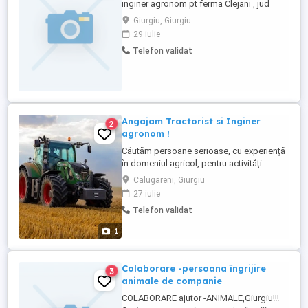
inginer agronom pt ferma Clejani , jud
Giurgiu.
Giurgiu, Giurgiu
29 iulie
Telefon validat
Angajam Tractorist si Inginer
2
agronom !
Căutăm persoane serioase, cu experiență
în domeniul agricol, pentru activități
desfășurate pe terenurile agricole din
Calugareni, Giurgiu
apropierea comunei. Oferim: Salariu
27 iulie
motivant Carte de muncă Mediu de lucru
Telefon validat
stabil și profesionist Calugareni, judetul
Giurgiu
1
Colaborare -persoana îngrijire
3
animale de companie
COLABORARE ajutor -ANIMALE,Giurgiu!!!