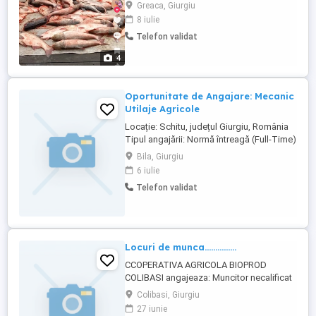
la telefon.
Greaca, Giurgiu
8 iulie
Telefon validat
4
Oportunitate de Angajare: Mecanic
Utilaje Agricole
Locație: Schitu, județul Giurgiu, România
Tipul angajării: Normă întreagă (Full-Time)
Despre noi Agro Pain D or SRL este o
Bila, Giurgiu
companie agricolă modernă care
6 iulie
exploatează peste 3.000 de hectare de
Telefon validat
teren arabil în România și are în plan
extinderea activității. Parcul nostru de
utilaje include tractoare, ...
Locuri de munca...............
CCOPERATIVA AGRICOLA BIOPROD
COLIBASI angajeaza: Muncitor necalificat
in agricultura (5 posturi) Se ofera salariu
Colibasi, Giurgiu
atractiv, cazare. Pentru relatii suplimentare,
27 iunie
va rugam sa ne contactati la numarul de