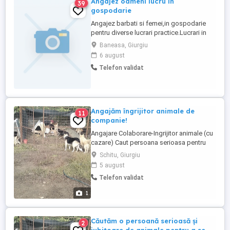
Angajez oameni lucru in
39
gospodarie
Angajez barbati si femei,in gospodarie
pentru diverse lucrari practice.Lucrari in
gradina de zarzavaturi si legume,lucrari in
Baneasa, Giurgiu
livada si vita de vie,activitati scurte de
6 august
furajare si adapare animale:
Telefon validat
pasari,porci,capre,precum si alte lucrari
de intretinere a gospodariei.Asigur
cazare,masa,tigari pentru ...
Angajăm îngrijitor animale de
11
companie!
Angajare Colaborare-Ingrijitor animale (cu
cazare) Caut persoana serioasa pentru
îngrijirea zilnică a animalelor de companie
Schitu, Giurgiu
(câini și pisici) într-un refugiu(gospodărie
5 august
)situat în Giurgiu. Ce presupune: hrănirea
Telefon validat
animalelor schimbarea apei tratamente
curățenie de bază în curte și spații,etc.
1
supraveghere ...
Căutăm o persoană serioasă și
2