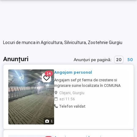
Locuri de munca in Agricultura, Silvicultura, Zootehnie Giurgiu
Anunțuri
20
50
Anunțuri pe pagină:
Angajam personal
14
Angajam sef pt ferma de crestere si
ingrasare suine localizata în COMUNA
CLEJANI jud GIURGIU. Dorim colaborare
Clejani, Giurgiu
pe termen lung. Salariu cuprins intre 4000-
azi 11:56
8000
Telefon validat
1