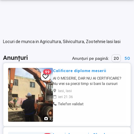
Locuri de munca in Agricultura, Silvicultura, Zootehnie Iasi Iasi
Anunțuri
20
50
Anunțuri pe pagină:
Calificare diplome meserii
99
AI O MESERIE, DAR NU AI CERTIFICARE?
Nu vrei sa pierzi timp si bani la cursuri
costisitoare? Avem solutia pentru tine!
Iasi, Iasi
Daca practici deja una dintre meseriile din
ieri 21:36
oferta noastra, este suficient sa sustii o
Telefon validat
evaluare pentru a obtine certificatul de
calificare. Fara cursuri lungi Economisesti
timp si ...
2