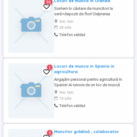
Locuri de munca in Olanda
50
Suntem în căutare de muncitori la
seră+depozit de flori! Deţinerea
permisului de conducere e un avantaj!!!
Iasi, Iasi
Limba engleză e un avantaj !!! Locaţie:
28 iulie
Westland, Țările de Jos Pentru mai multe
Telefon validat
detalii ne puteţi contacta la numărul:
Locuri de munca in Spania in
1
agricultura
Angajăm personal pentru agricultură în
Spania! Ai nevoie de un loc de muncă
stabil și bine plătit? Acum ai ocazia!
Iasi, Iasi
Salariu între 1.400 și 1.800 pe lună (în
10 iulie
funcție de orele lucrate) Contract de
Telefon validat
muncă legal Cazare asigurată Perioadă
minimă de lucru: 6 luni Începere imediată
Căutăm ...
Muncitor grădină , colaborator
3