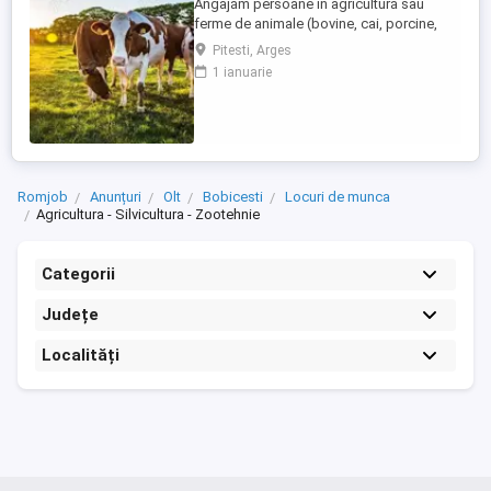
Angajăm persoane în agricultură sau
ferme de animale (bovine, cai, porcine,
caprine, si păsari) în Germania. Salar
Pitesti, Arges
atractiv de la 1900 euro net lună plus ore
1 ianuarie
suplimentare plătite Cazare și asigurare
de sănătate plătite de angajator Transport
până la locul de muncă Nu se percep
comisioane sau alte ...
Romjob
Anunțuri
Olt
Bobicesti
Locuri de munca
Agricultura - Silvicultura - Zootehnie
Categorii
Județe
Localități