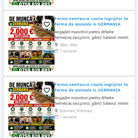
grajd, agricultura, îngrijirea ...
Ferma nemtesca cauta ingrijitor la
ferma de animale in GERMANIA
Angajăm muncitori pentru diferite
ferme(cai,vaci,porci, găini) Salariul: minim
1800 net( poate crește în funcție de
Sibiu, Sibiu
experiența) Cazare și utilități gratuite!
1 ianuarie
Căutam persoane serioase și motivate
pentru munca in ferme din Germania!
Diverse activități: îngrijire cai, muncă în
grajd, agricultura, îngrijirea ...
Ferma nemtesca cauta ingrijitor la
ferma de animale in GERMANIA
Angajăm muncitori pentru diferite
ferme(cai,vaci,porci, găini) Salariul: minim
1800 net( poate crește în funcție de
Botosani, Botosani
experiența) Cazare și utilități gratuite!
1 ianuarie
Căutam persoane serioase și motivate
pentru munca in ferme din Germania!
Diverse activități: îngrijire cai, muncă în
grajd, agricultura, îngrijirea ...