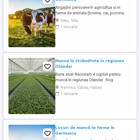
Angajăm persoane în agricultua si in
ferme de animale (bovine, cai, porcine,
caprine, si păsari) în Germania. Salar
Sibiu, Sibiu
atractiv incepand cu1900 euro net lună
1 ianuarie
plus ore suplimentare plătite Cazare și
asigurare de sănătate plătite de angajator
Transport până la locul de muncă Nu se
percep comisioane sau ...
Munca în străinătate în regiunea
Olandei
Buna ziua! Recrutam 4 cupluri pentru
muncă în regiunea Olandei . Rog
seriozitate și pentru mai multe detalii va
Ramnicu Valcea, Valcea
rog contactați in Whatsap la Nr( ) .Va
1 ianuarie
mulțumesc!
Locuri de muncă la ferme în
Germania