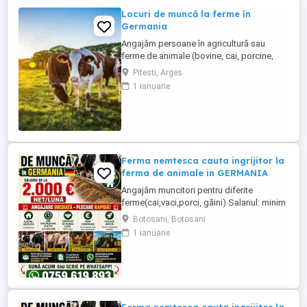
Locuri de muncă la ferme în
Germania
Angajăm persoane în agricultură sau
ferme de animale (bovine, cai, porcine,
caprine, si păsari) în Germania. Salar
Pitesti, Arges
atractiv de la 1900 euro net lună plus ore
1 ianuarie
suplimentare plătite Cazare și asigurare
de sănătate plătite de angajator Transport
până la locul de muncă Nu se percep
comisioane sau alte ...
Ferma nemtesca cauta ingrijitor la
ferma de animale in GERMANIA
Angajăm muncitori pentru diferite
ferme(cai,vaci,porci, găini) Salariul: minim
1800 net( poate crește în funcție de
Botosani, Botosani
experiența) Cazare și utilități gratuite!
1 ianuarie
Căutam persoane serioase și motivate
pentru munca in ferme din Germania!
Diverse activități: îngrijire cai, muncă în
grajd, agricultura, îngrijirea ...