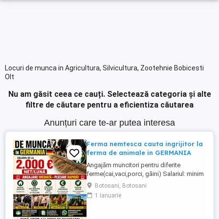
Locuri de munca in Agricultura, Silvicultura, Zootehnie Bobicesti
Olt
Nu am găsit ceea ce cauți.
Selectează categoria și alte
filtre de căutare pentru a eficientiza căutarea
Anunțuri care te-ar putea interesa
Ferma nemtesca cauta ingrijitor la
ferma de animale in GERMANIA
Angajăm muncitori pentru diferite
ferme(cai,vaci,porci, găini) Salariul: minim
1800 net( poate crește în funcție de
Botosani, Botosani
experiența) Cazare și utilități gratuite!
1 ianuarie
Căutam persoane serioase și motivate
pentru munca in ferme din Germania!
Diverse activități: îngrijire cai, muncă în