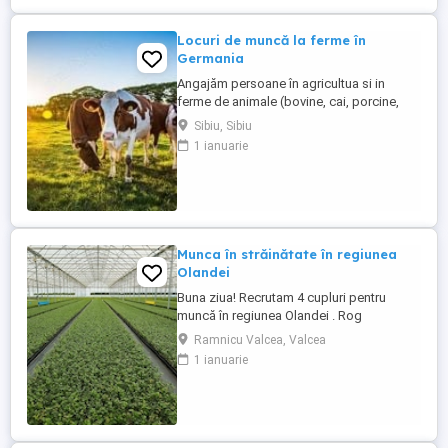
Locuri de muncă la ferme în
Germania
Angajăm persoane în agricultua si in
ferme de animale (bovine, cai, porcine,
caprine, si păsari) în Germania. Salar
Sibiu, Sibiu
atractiv incepand cu1900 euro net lună
1 ianuarie
plus ore suplimentare plătite Cazare și
asigurare de sănătate plătite de angajator
Transport până la locul de muncă Nu se
percep comisioane sau ...
Munca în străinătate în regiunea
Olandei
Buna ziua! Recrutam 4 cupluri pentru
muncă în regiunea Olandei . Rog
seriozitate și pentru mai multe detalii va
Ramnicu Valcea, Valcea
rog contactați in Whatsap la Nr( ) .Va
1 ianuarie
mulțumesc!