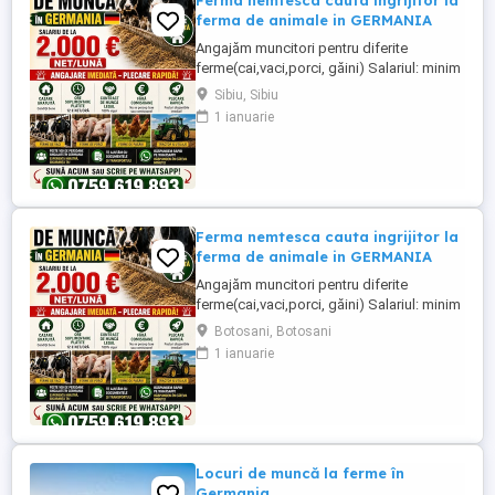
Ferma nemtesca cauta ingrijitor la
ferma de animale in GERMANIA
Angajăm muncitori pentru diferite
ferme(cai,vaci,porci, găini) Salariul: minim
1800 net( poate crește în funcție de
Sibiu, Sibiu
experiența) Cazare și utilități gratuite!
1 ianuarie
Căutam persoane serioase și motivate
pentru munca in ferme din Germania!
Diverse activități: îngrijire cai, muncă în
grajd, agricultura, îngrijirea ...
Ferma nemtesca cauta ingrijitor la
ferma de animale in GERMANIA
Angajăm muncitori pentru diferite
ferme(cai,vaci,porci, găini) Salariul: minim
1800 net( poate crește în funcție de
Botosani, Botosani
experiența) Cazare și utilități gratuite!
1 ianuarie
Căutam persoane serioase și motivate
pentru munca in ferme din Germania!
Diverse activități: îngrijire cai, muncă în
grajd, agricultura, îngrijirea ...
Locuri de muncă la ferme în
Germania