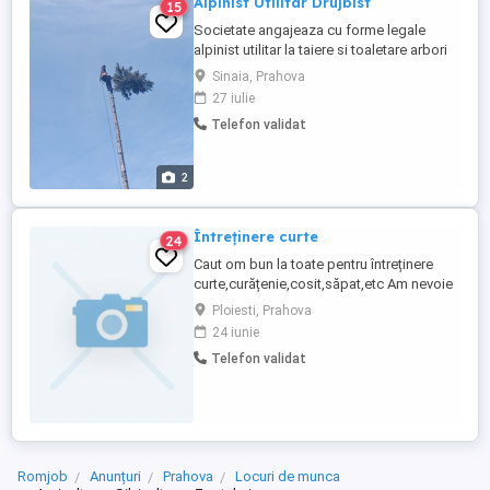
Alpinist Utilitar Drujbist
15
Societate angajeaza cu forme legale
alpinist utilitar la taiere si toaletare arbori
,lucrari in toata tara. Salariu in functie de
Sinaia, Prahova
realizari , de la 6000 la 12000 lei..Relatii la
27 iulie
tel .
Telefon validat
2
Întreținere curte
24
Caut om bun la toate pentru întreținere
curte,curățenie,cosit,săpat,etc Am nevoie
o dată sau de două ori pe lună.Maxim trei
Ploiesti, Prahova
ori.
24 iunie
Telefon validat
Romjob
Anunțuri
Prahova
Locuri de munca