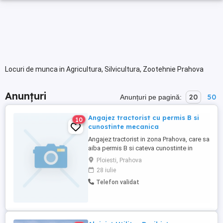
Locuri de munca in Agricultura, Silvicultura, Zootehnie Prahova
Anunțuri
20
50
Anunțuri pe pagină:
Angajez tractorist cu permis B si
10
cunostinte mecanica
Angajez tractorist in zona Prahova, care sa
aiba permis B si cateva cunostinte in
mecanica, nu sa fie specializat, dar sa stie
Ploiesti, Prahova
sa arunce un ochi in caz ca se strica ceva.
28 iulie
Sunati va rog pentru mai multe detalii! Ofer
Telefon validat
7000 lei pe luna.