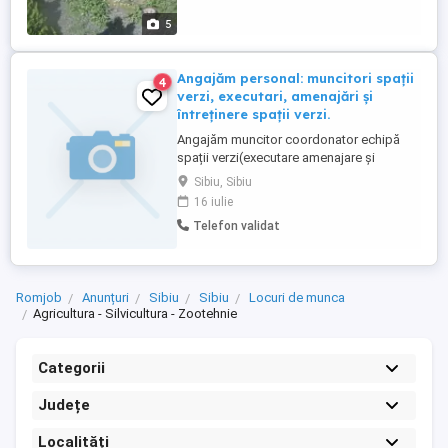
5
Angajăm personal: muncitori spații
4
verzi, executari, amenajări și
întreținere spații verzi.
Angajăm muncitor coordonator echipă
spații verzi(executare amenajare și
întreținere). Coordonatorul trebuie să
Sibiu, Sibiu
dețină permis categoria B și să fie
16 iulie
disponibil pentru deplasări zilnice.
Telefon validat
Romjob
Anunțuri
Sibiu
Sibiu
Locuri de munca
Agricultura - Silvicultura - Zootehnie
Categorii
Județe
Localități