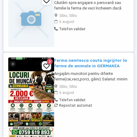
Căutăm spre angajare o persoană sau
familie la ferma de vaci încheiem dacă
este nevoie și contract de muncă .pentru
Sibiu, Sibiu
mai multe detalii sunați la numărul
6 august
Telefon validat
Ferma nemtesca cauta ingrijitor la
3
ferma de animale in GERMANIA
Angajăm muncitori pentru diferite
ferme(cai,vaci,porci, găini) Salariul: minim
1800 net( poate crește în funcție de
Sibiu, Sibiu
experiența) Cazare și utilități gratuite!
6 august
Căutam persoane serioase și motivate
Telefon validat
pentru munca in ferme din Germania!
Repostat automat
Diverse activități: îngrijire cai, muncă în
grajd, agricultura, îngrijirea ...