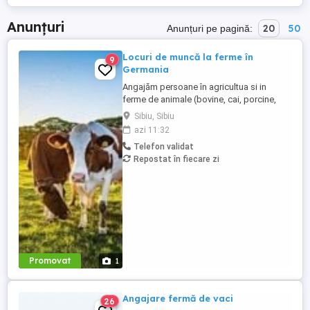
Anunțuri
20
50
Anunțuri pe pagină:
Locuri de muncă la ferme în
9
Germania
Angajăm persoane în agricultua si in
ferme de animale (bovine, cai, porcine,
caprine, si păsari) în Germania. Salar
Sibiu, Sibiu
atractiv incepand cu1900 euro net lună
azi 11:32
plus ore suplimentare plătite Cazare și
Telefon validat
asigurare de sănătate plătite de angajator
Repostat în fiecare zi
Transport până la locul de muncă Nu se
percep comisioane sau ...
Promovat
1
Angajare fermă de vaci
26