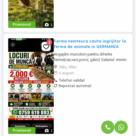
Promovat
1
Ferma nemtesca cauta ingrijitor la
3
ferma de animale in GERMANIA
Angajăm muncitori pentru diferite
ferme(cai,vaci,porci, găini) Salariul: minim
1800 net( poate crește în funcție de
Sibiu, Sibiu
experiența) Cazare și utilități gratuite!
6 august
Căutam persoane serioase și motivate
Telefon validat
pentru munca in ferme din Germania!
Repostat automat
Diverse activități: îngrijire cai, muncă în
grajd, agricultura, îngrijirea ...
Promovat
1