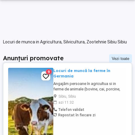
Locuri de munca in Agricultura, Silvicultura, Zootehnie Sibiu Sibiu
Anunțuri promovate
Vezi toate
Locuri de muncă la ferme în
9
Germania
Angajăm persoane în agricultua si in
ferme de animale (bovine, cai, porcine,
caprine, si păsari) în Germania. Salar
Sibiu, Sibiu
atractiv incepand cu1900 euro net lună
azi 11:32
plus ore suplimentare plătite Cazare și
Telefon validat
asigurare de sănătate plătite de angajator
Repostat în fiecare zi
Transport până la locul de muncă Nu se
percep comisioane sau ...