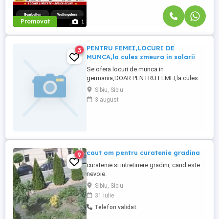
Promovat
1
PENTRU FEMEI,LOCURI DE
3
MUNCA,la cules zmeura in solarii
Se ofera locuri de munca in
germania,DOAR PENTRU FEMEI,la cules
zmeura si capsuni,in solarii.Plantele sunt
Sibiu, Sibiu
suspendate,pe spalieri. Se plateste 13.90
3 august
euro pe ora brut.Cazarea,4 femei in
camera,11.80 euro pe zi(350 pe luna) Se
cere negatie la formularul E 101,de la casa
de pensii (cnpas), fragenbogen ...
caut om pentru curatenie gradina
9
curatenie si intretinere gradini, cand este
nevoie.
Sibiu, Sibiu
31 iulie
Telefon validat