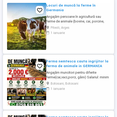
Locuri de muncă la ferme în
Germania
Angajăm persoane în agricultură sau
ferme de animale (bovine, cai, porcine,
caprine, si păsari) în Germania. Salar
Pitesti, Arges
atractiv de la 1900 euro net lună plus ore
1 ianuarie
suplimentare plătite Cazare și asigurare
de sănătate plătite de angajator Transport
până la locul de muncă Nu se percep
comisioane sau alte ...
Ferma nemtesca cauta ingrijitor la
ferma de animale in GERMANIA
Angajăm muncitori pentru diferite
ferme(cai,vaci,porci, găini) Salariul: minim
1800 net( poate crește în funcție de
Botosani, Botosani
experiența) Cazare și utilități gratuite!
1 ianuarie
Căutam persoane serioase și motivate
pentru munca in ferme din Germania!
Diverse activități: îngrijire cai, muncă în
grajd, agricultura, îngrijirea ...