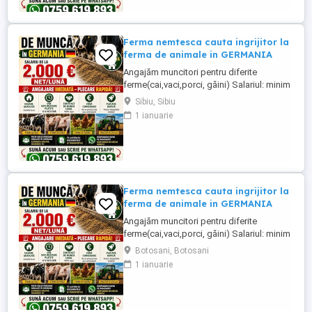
grajd, agricultura, îngrijirea ...
Ferma nemtesca cauta ingrijitor la
ferma de animale in GERMANIA
Angajăm muncitori pentru diferite
ferme(cai,vaci,porci, găini) Salariul: minim
1800 net( poate crește în funcție de
Sibiu, Sibiu
experiența) Cazare și utilități gratuite!
1 ianuarie
Căutam persoane serioase și motivate
pentru munca in ferme din Germania!
Diverse activități: îngrijire cai, muncă în
grajd, agricultura, îngrijirea ...
Ferma nemtesca cauta ingrijitor la
ferma de animale in GERMANIA
Angajăm muncitori pentru diferite
ferme(cai,vaci,porci, găini) Salariul: minim
1800 net( poate crește în funcție de
Botosani, Botosani
experiența) Cazare și utilități gratuite!
1 ianuarie
Căutam persoane serioase și motivate
pentru munca in ferme din Germania!
Diverse activități: îngrijire cai, muncă în
grajd, agricultura, îngrijirea ...