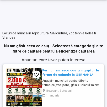
Locuri de munca in Agricultura, Silvicultura, Zootehnie Golesti
Vrancea
Nu am găsit ceea ce cauți.
Selectează categoria și alte
filtre de căutare pentru a eficientiza căutarea
Anunțuri care te-ar putea interesa
Ferma nemtesca cauta ingrijitor la
ferma de animale in GERMANIA
Angajăm muncitori pentru diferite
ferme(cai,vaci,porci, găini) Salariul: minim
1800 net( poate crește în funcție de
Botosani, Botosani
experiența) Cazare și utilități gratuite!
1 ianuarie
Căutam persoane serioase și motivate
pentru munca in ferme din Germania!
Diverse activități: îngrijire cai, muncă în