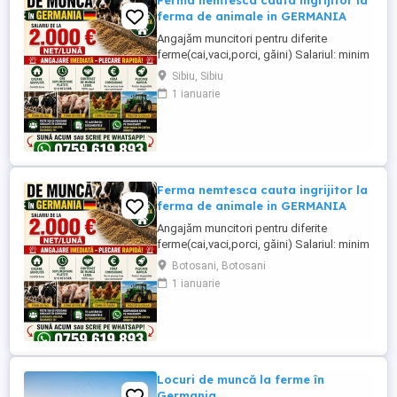
Ferma nemtesca cauta ingrijitor la
ferma de animale in GERMANIA
Angajăm muncitori pentru diferite
ferme(cai,vaci,porci, găini) Salariul: minim
1800 net( poate crește în funcție de
Sibiu, Sibiu
experiența) Cazare și utilități gratuite!
1 ianuarie
Căutam persoane serioase și motivate
pentru munca in ferme din Germania!
Diverse activități: îngrijire cai, muncă în
grajd, agricultura, îngrijirea ...
Ferma nemtesca cauta ingrijitor la
ferma de animale in GERMANIA
Angajăm muncitori pentru diferite
ferme(cai,vaci,porci, găini) Salariul: minim
1800 net( poate crește în funcție de
Botosani, Botosani
experiența) Cazare și utilități gratuite!
1 ianuarie
Căutam persoane serioase și motivate
pentru munca in ferme din Germania!
Diverse activități: îngrijire cai, muncă în
grajd, agricultura, îngrijirea ...
Locuri de muncă la ferme în
Germania