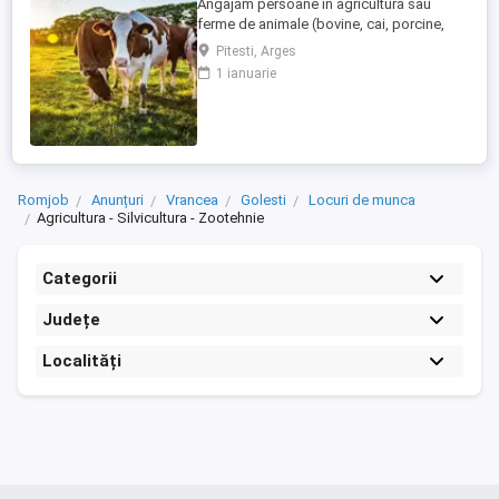
Angajăm persoane în agricultură sau
ferme de animale (bovine, cai, porcine,
caprine, si păsari) în Germania. Salar
Pitesti, Arges
atractiv de la 1900 euro net lună plus ore
1 ianuarie
suplimentare plătite Cazare și asigurare
de sănătate plătite de angajator Transport
până la locul de muncă Nu se percep
comisioane sau alte ...
Romjob
Anunțuri
Vrancea
Golesti
Locuri de munca
Agricultura - Silvicultura - Zootehnie
Categorii
Județe
Localități