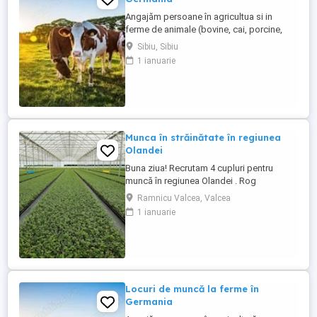
Angajăm persoane în agricultua si in
ferme de animale (bovine, cai, porcine,
caprine, si păsari) în Germania. Salar
Sibiu, Sibiu
atractiv incepand cu1900 euro net lună
1 ianuarie
plus ore suplimentare plătite Cazare și
asigurare de sănătate plătite de angajator
Transport până la locul de muncă Nu se
percep comisioane sau ...
Munca în străinătate în regiunea
Olandei
Buna ziua! Recrutam 4 cupluri pentru
muncă în regiunea Olandei . Rog
seriozitate și pentru mai multe detalii va
Ramnicu Valcea, Valcea
rog contactați in Whatsap la Nr( ) .Va
1 ianuarie
mulțumesc!
Locuri de muncă la ferme în
Germania