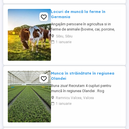
Locuri de muncă la ferme în
Germania
Angajăm persoane în agricultua si in
ferme de animale (bovine, cai, porcine,
caprine, si păsari) în Germania. Salar
Sibiu, Sibiu
atractiv incepand cu1900 euro net lună
1 ianuarie
plus ore suplimentare plătite Cazare și
asigurare de sănătate plătite de angajator
Transport până la locul de muncă Nu se
percep comisioane sau ...
Munca în străinătate în regiunea
Olandei
Buna ziua! Recrutam 4 cupluri pentru
muncă în regiunea Olandei . Rog
seriozitate și pentru mai multe detalii va
Ramnicu Valcea, Valcea
rog contactați in Whatsap la Nr( ) .Va
1 ianuarie
mulțumesc!