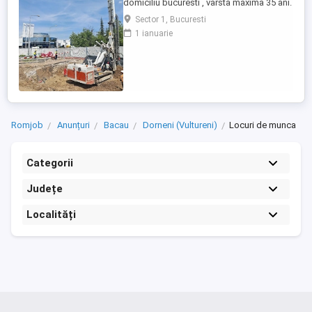
domiciliu bucuresti , varsta maxima 35 ani.
cautam seriozitate
Sector 1, Bucuresti
1 ianuarie
Romjob
Anunțuri
Bacau
Dorneni (Vultureni)
Locuri de munca
Categorii
Județe
Localități