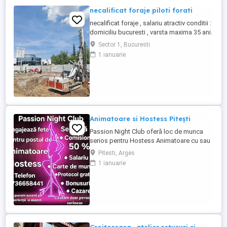
necalificat foraje piloti forati
necalificat foraje , salariu atractiv conditii :
domiciliu bucuresti , varsta maxima 35 ani.
cautam seriozitate
Sector 1, Bucuresti
1 ianuarie
Animatoare si Hostess Pitești
Passion Night Club oferă loc de munca
serios pentru Hostess Animatoare cu sau
fără experiență. Nu punem accent pe
Pitesti, Arges
aspecul fizic !! Dacă ai peste 18 ani, ești o
1 ianuarie
fire deschisă, sociabilă și fără inhibiții te
invităm să faci parte din echipa noastră
bazată pe respect, încredere și susținere .
Facilități: ...