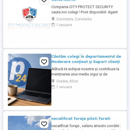
Compania CITY PROTECT SECURITY
cauta noi colegi ! Post disponibil- Agent
de securitate: - KAUFLAND MARITIMO -
Constanta, Constanta
Bulevardul Aurel Vlaicu 218, 900380
1 ianuarie
Constanța - KAUFLAND NAVODARI -
Strada Hanului 1, Mamaia-Sat Cerinte: -
Studii -gimnaziale medii (minim 8 clase) -
Fara inscrisuri in cazier - Disponibilitate ...
Căutăm colegi în departamentul de
Moderare conținut și Suport clienți
Alătură-te echipei noastre și contribuie la
menținerea unui mediu sigur și de
încredere pe platformele noastre de
Oradea, Bihor
anunțuri din România, Germania și
1 ianuarie
Ungaria. În funcție de experiența și
abilitățile tale, vei avea un rol în moderarea
conținutului postat de utilizatori și sau în
oferirea de suport clienților ...
necalificat foraje piloti forati
necalificat foraje , salariu atractiv conditii :