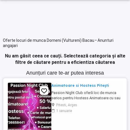
Oferte locuri de munca Dorneni (Vultureni) Bacau • Anunturi
angajari
Nu am găsit ceea ce cauți.
Selectează categoria și alte
filtre de căutare pentru a eficientiza căutarea
Anunțuri care te-ar putea interesa
Animatoare si Hostess Pitești
Passion Night Club oferă loc de munca
serios pentru Hostess Animatoare cu sau
fără experiență. Nu punem accent pe
Pitesti, Arges
aspecul fizic !! Dacă ai peste 18 ani, ești o
1 ianuarie
fire deschisă, sociabilă și fără inhibiții te
invităm să faci parte din echipa noastră
bazată pe respect, încredere și susținere .
Facilități: ...