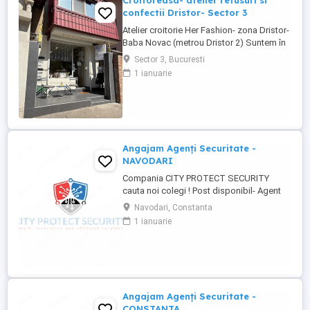
Croitoreasa- atelier retusuri si
confectii Dristor- Sector 3
Atelier croitorie Her Fashion- zona Dristor-
Baba Novac (metrou Dristor 2) Suntem în
căutarea unei croitorese talentata și
Sector 3, Bucuresti
pasionata pentru a se alătura atelierului
1 ianuarie
nostru. Dacă aveți experiență în croitorie,
dragoste pentru arta, lucrati cu placere si
maiestrie și ...
Angajam Agenți Securitate -
NAVODARI
Compania CITY PROTECT SECURITY
cauta noi colegi ! Post disponibil- Agent
de securitate: - KAUFLAND MARITIMO -
Navodari, Constanta
Bulevardul Aurel Vlaicu 218, 900380
1 ianuarie
Constanța - KAUFLAND NAVODARI -
Strada Hanului 1, Mamaia-Sat Cerinte: -
Studii -gimnaziale medii (minim 8 clase) -
Fara inscrisuri in cazier - Disponibilitate ...
Angajam Agenți Securitate -
CONSTANTA