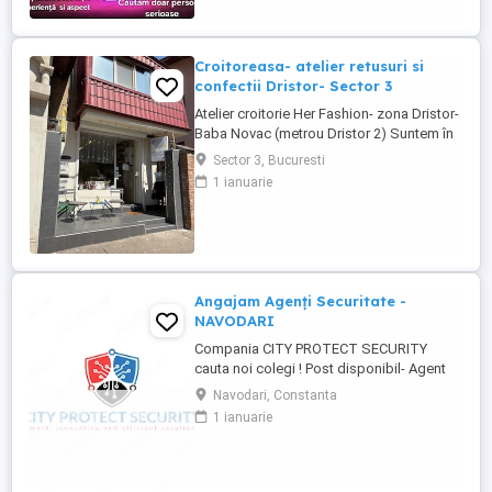
Croitoreasa- atelier retusuri si
confectii Dristor- Sector 3
Atelier croitorie Her Fashion- zona Dristor-
Baba Novac (metrou Dristor 2) Suntem în
căutarea unei croitorese talentata și
Sector 3, Bucuresti
pasionata pentru a se alătura atelierului
1 ianuarie
nostru. Dacă aveți experiență în croitorie,
dragoste pentru arta, lucrati cu placere si
maiestrie și ...
Angajam Agenți Securitate -
NAVODARI
Compania CITY PROTECT SECURITY
cauta noi colegi ! Post disponibil- Agent
de securitate: - KAUFLAND MARITIMO -
Navodari, Constanta
Bulevardul Aurel Vlaicu 218, 900380
1 ianuarie
Constanța - KAUFLAND NAVODARI -
Strada Hanului 1, Mamaia-Sat Cerinte: -
Studii -gimnaziale medii (minim 8 clase) -
Fara inscrisuri in cazier - Disponibilitate ...