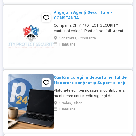
Angajam Agenți Securitate -
CONSTANTA
Compania CITY PROTECT SECURITY
cauta noi colegi ! Post disponibil- Agent
de securitate: - KAUFLAND MARITIMO -
Constanta, Constanta
Bulevardul Aurel Vlaicu 218, 900380
1 ianuarie
Constanța - KAUFLAND NAVODARI -
Strada Hanului 1, Mamaia-Sat Cerinte: -
Studii -gimnaziale medii (minim 8 clase) -
Fara inscrisuri in cazier - Disponibilitate ...
Căutăm colegi în departamentul de
Moderare conținut și Suport clienți
Alătură-te echipei noastre și contribuie la
menținerea unui mediu sigur și de
încredere pe platformele noastre de
Oradea, Bihor
anunțuri din România, Germania și
1 ianuarie
Ungaria. În funcție de experiența și
abilitățile tale, vei avea un rol în moderarea
conținutului postat de utilizatori și sau în
oferirea de suport clienților ...