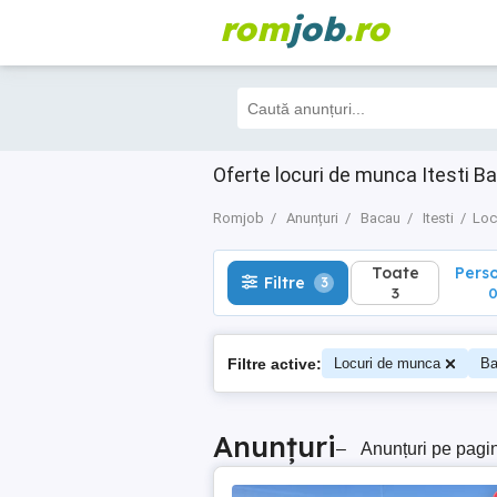
rom
job
.ro
Toate
Perso
Filtre
3
3
0
Oferte locuri de munca Itesti Ba
Romjob
Anunțuri
Bacau
Itesti
Loc
Toate
Pers
Filtre
3
3
Filtre active:
Locuri de munca
Ba
Anunțuri
–
Anunțuri pe pagi