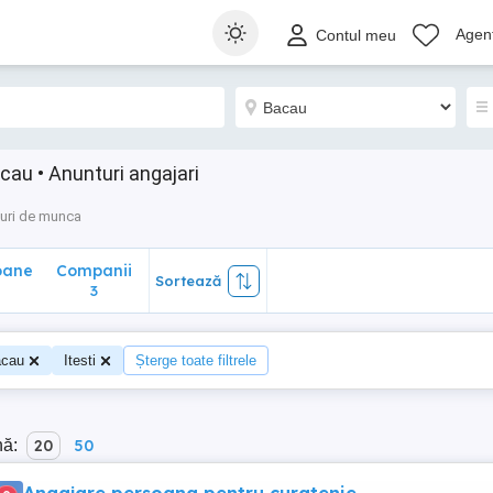
ane
Companii
Sortează
Agenț
Contul meu
3
cau • Anunturi angajari
uri de munca
oane
Companii
Sortează
0
3
cau
Itesti
Șterge toate filtrele
nă:
20
50