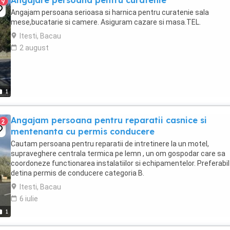
Angajare persoana pentru curatenie
9
Angajam persoana serioasa si harnica pentru curatenie sala
mese,bucatarie si camere. Asiguram cazare si masa.TEL.
Itesti, Bacau
2 august
1
Angajam persoana pentru reparatii casnice si
2
mentenanta cu permis conducere
Cautam persoana pentru reparatii de intretinere la un motel,
supraveghere centrala termica pe lemn , un om gospodar care sa
coordoneze functionarea instalatiilor si echipamentelor. Preferabil
detina permis de conducere categoria B.
Itesti, Bacau
6 iulie
1