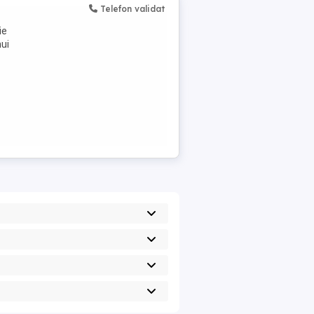
Telefon validat
ie
nui