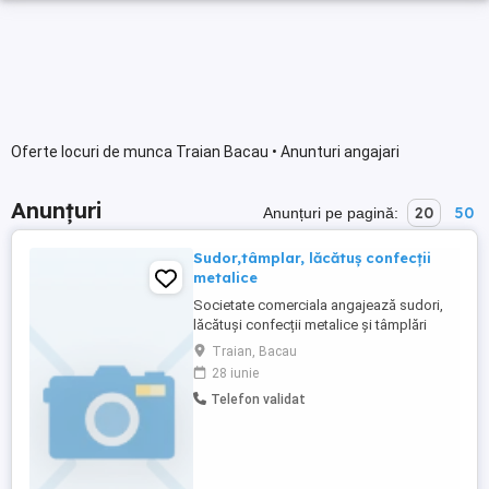
Oferte locuri de munca Traian Bacau • Anunturi angajari
Anunțuri
20
50
Anunțuri pe pagină:
Sudor,tâmplar, lăcătuș confecții
metalice
Societate comerciala angajează sudori,
lăcătuși confecții metalice și tâmplări
universali
Traian, Bacau
28 iunie
Telefon validat