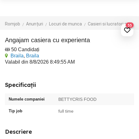
Romjob
Anunțuri
Locuri de munca
Casieri si lucratori comerciali
55
Angajam casiera cu experienta
50 Candidați
Braila
,
Braila
Valabil din 8/8/2026 8:49:55 AM
Specificații
Numele companiei
BETTYCRIS FOOD
Tip job
full time
Descriere