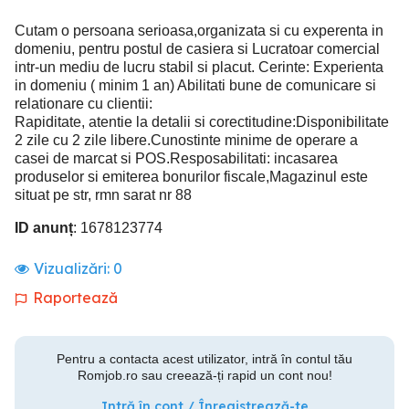
Cutam o persoana serioasa,organizata si cu experenta in
domeniu, pentru postul de casiera si Lucratoar comercial
intr-un mediu de lucru stabil si placut. Cerinte: Experienta
in domeniu ( minim 1 an) Abilitati bune de comunicare si
relationare cu clientii:
Rapiditate, atentie la detalii si corectitudine:Disponibilitate
2 zile cu 2 zile libere.Cunostinte minime de operare a
casei de marcat si POS.Resposabilitati: incasarea
produselor si emiterea bonurilor fiscale,Magazinul este
situat pe str, rmn sarat nr 88
ID anunț
: 1678123774
Vizualizări:
0
Raportează
Pentru a contacta acest utilizator, intră în contul tău
Romjob.ro sau creează-ți rapid un cont nou!
Intră în cont / Înregistrează-te