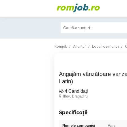
rom
job
.ro
Romjob
Anunțuri
Locuri de munca
C
Angajăm vânzătoare vanzator in Bragadiru(
Latin)
4 Candidați
Ilfov
,
Bragadiru
Specificații
Numele companiei
Aaa