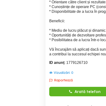
* Orientare către client și rezultate
* Cunoștințe de operare PC (consti
* Disponibilitate de a lucra în prog
Beneficii:
* Mediu de lucru plăcut și dinamic
* Oportunități de dezvoltare profes
* Posibilitatea de a lucra într-o l
Vă încurajăm să aplicați dacă sunt
a contribui la succesul echipei n
ID anunț
: 1779126710
Vizualizări:
0
Raportează
Arată telefon