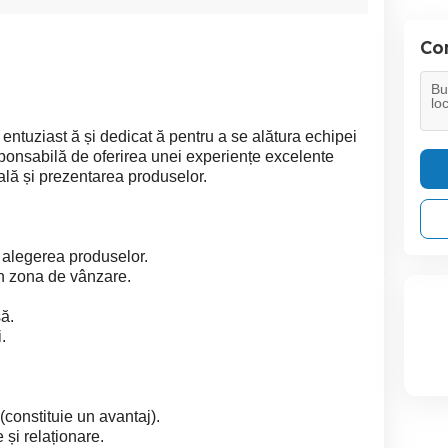
Con
ntuziast ă și dedicat ă pentru a se alătura echipei
sponsabilă de oferirea unei experiențe excelente
onală și prezentarea produselor.
în alegerea produselor.
 în zona de vânzare.
ă.
.
(constituie un avantaj).
 și relaționare.