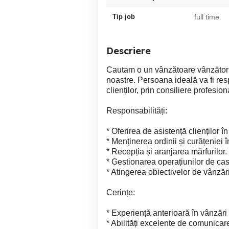
Tip job
full time
Descriere
Cautam o un vânzătoare vânzător e
noastre. Persoana ideală va fi re
clienților, prin consiliere profesi
Responsabilități:
* Oferirea de asistență clienților 
* Menținerea ordinii și curățeniei
* Recepția și aranjarea mărfurilor.
* Gestionarea operațiunilor de cas
* Atingerea obiectivelor de vânzări
Cerințe:
* Experiență anterioară în vânzări 
* Abilități excelente de comunicare