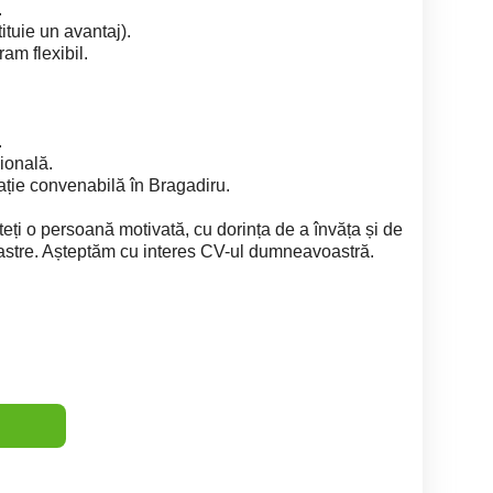
.
tuie un avantaj).
ram flexibil.
.
ională.
ocație convenabilă în Bragadiru.
eți o persoană motivată, cu dorința de a învăța și de
oastre. Așteptăm cu interes CV-ul dumneavoastră.