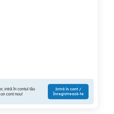
Angajăm Lucrător
Casier - lucrator comercial
magazin FROO
Comercial Magazin FROO
m
(Bragadiru Crișul Repede)
Bragadiru
Bragadiru
B
r, intră în contul tău
Intră în cont /
Înregistrează-te
 un cont nou!