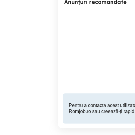
Anunțuri recomandate
Angajăm vânzători în
Angajez lucrător comercial
Bragadiru (Latin )
Bragadiru
Pentru a contacta acest utilizato
Romjob.ro sau creează-ți rapid