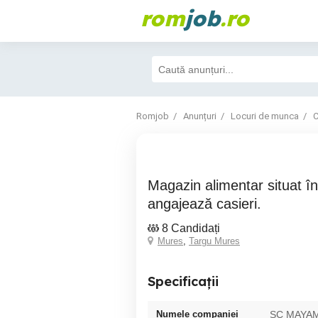
rom
job
.ro
Romjob
Anunțuri
Locuri de munca
C
Magazin alimentar situat în cartierul Dambu
angajează casieri.
8 Candidați
Mures
,
Targu Mures
Specificații
Numele companiei
SC MAYA