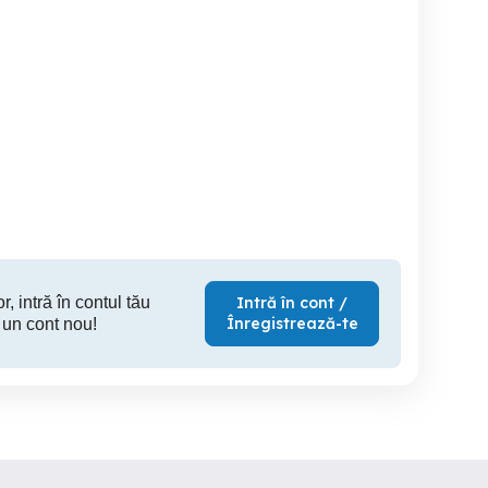
Angajare
Angajăm lucrător
tierul Dambu;angajează
comercia
casieri!!
Targu Mures
Targu Mures
Ta
r, intră în contul tău
Intră în cont /
Înregistrează-te
 un cont nou!