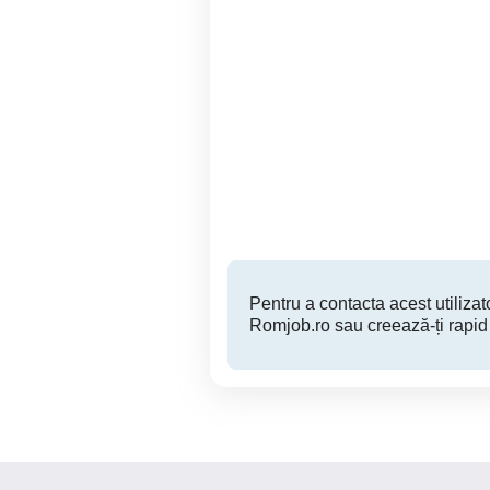
Magazin alimentar
Magazin alimentar situat în
angajează casieri.
car
Targu Mures
Pentru a contacta acest utilizato
Romjob.ro sau creează-ți rapid