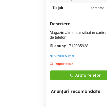
Tip job
part time
Descriere
Magazin alimentar situat în cartie
de telefon
ID anunț
: 1712085928
Vizualizări:
0
Raportează
Arată telefon
Anunțuri recomandate