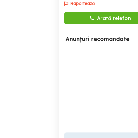
Raportează
Arată telefon
Anunțuri recomandate
Loc de munca part time 4
ore magazin Kamalion
Roman Value Center
program flexibil hai la noi
Roman