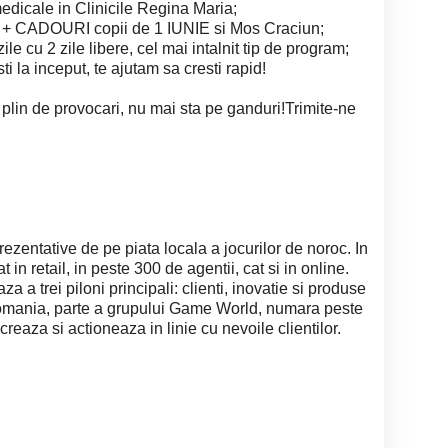
dicale in Clinicile Regina Maria;
+ CADOURI copii de 1 IUNIE si Mos Craciun;
e cu 2 zile libere, cel mai intalnit tip de program;
 la inceput, te ajutam sa cresti rapid!
 plin de provocari, nu mai sta pe ganduri!Trimite-ne
zentative de pe piata locala a jocurilor de noroc. In
in retail, in peste 300 de agentii, cat si in online.
a a trei piloni principali: clienti, inovatie si produse
 Romania, parte a grupului Game World, numara peste
eaza si actioneaza in linie cu nevoile clientilor.