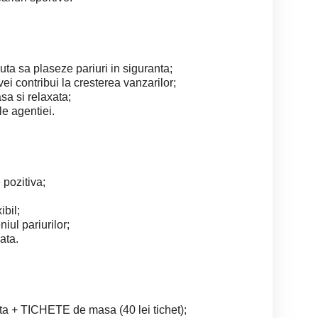
 ajuta sa plaseze pariuri in siguranta;
vei contribui la cresterea vanzarilor;
sa si relaxata;
le agentiei.
 pozitiva;
ibil;
iul pariurilor;
ata.
 + TICHETE de masa (40 lei tichet);