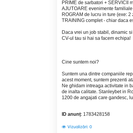
PRIME de sarbatori + SERVICII me
AJUTOARE evenimente familiale 
ROGRAM de lucru in ture (exe: 2 zil
TRAINING complet - chiar daca esti
Daca vrei un job stabil, dinamic si
CV-ul tau si hai sa facem echipa!
Cine suntem noi?
Suntem una dintre companiile repre
acest moment, suntem prezenti atat 
Ne ghidam intreaga activitate in baz
de inalta calitate. Stanleybet in
1200 de angajati care gandesc, lucr
ID anunț
: 1783428158
Vizualizări:
0