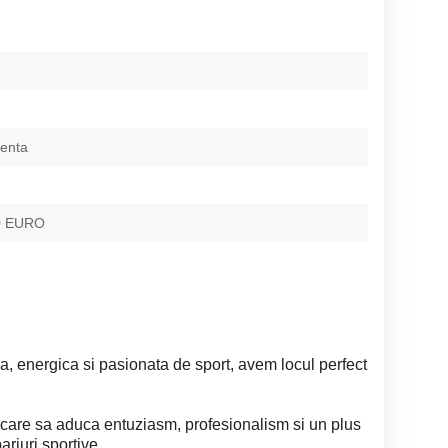
ienta
0 EURO
, energica si pasionata de sport, avem locul perfect
are sa aduca entuziasm, profesionalism si un plus
riuri sportive.