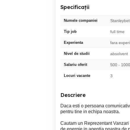
Specificații
Numele companiei
Stanleybet
Tip job
full time
Experienta
fara exper
Nivel de studii
absolvent
Salariu oferit
500 - 100
Locuri vacante
3
Descriere
Daca esti o persoana comunicativa
pentru tine in echipa noastra.
Cautam un Reprezentant Vanzari c
de energie in agentia noastra de pa