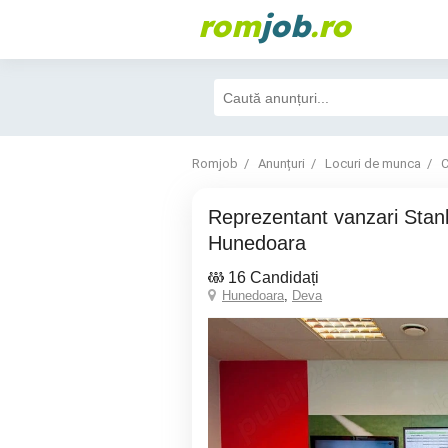
rom
job
.ro
Romjob
Anunțuri
Locuri de munca
C
Reprezentant vanzari Stanleybet -
Hunedoara
16 Candidați
Hunedoara
,
Deva