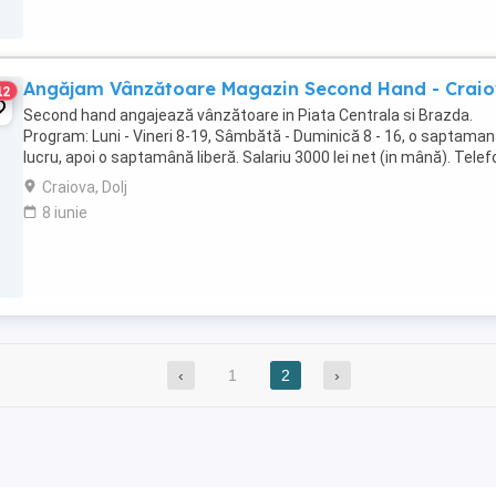
Angăjam Vânzătoare Magazin Second Hand - Crai
12
Second hand angajează vânzătoare in Piata Centrala si Brazda.
Program: Luni - Vineri 8-19, Sâmbătă - Duminică 8 - 16, o saptama
lucru, apoi o saptamână liberă. Salariu 3000 lei net (in mână). Telefo
Craiova, Dolj
8 iunie
‹
1
2
›