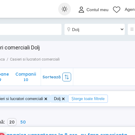
ane
Companii
Sortează
Agenț
Contul meu
10
ri comerciali Dolj
nca
Casieri si lucratori comerciali
oane
Companii
Sortează
9
10
eri si lucratori comerciali
Dolj
Șterge toate filtrele
nă:
20
50