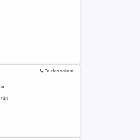
Telefon validat
m
lor
nzări