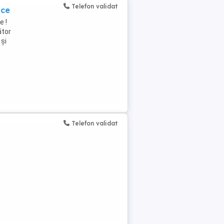
Telefon validat
ice
 !
ător
 și
Telefon validat