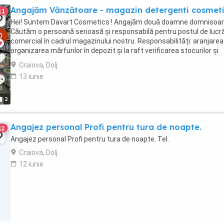
Angajăm Vânzătoare - magazin detergenti cosmet
11
Hei! Suntem Davart Cosmetics ! Angajăm două doamne domnisoare
Căutăm o persoană serioasă și responsabilă pentru postul de lucr
comercial în cadrul magazinului nostru. Responsabilități: aranjarea
organizarea mărfurilor în depozit și la raft verificarea stocurilor și
completarea produselor ...
Craiova, Dolj
13 iunie
2
Angajez personal Profi pentru tura de noapte.
12
Angajez personal Profi pentru tura de noapte. Tel.
Craiova, Dolj
12 iunie