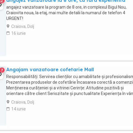
angajez vanzatoare la 8 ore, cu fara experienta
12
angajez vanzatoare la program de 8 ore, in complexul Bigul Nou,
Craiovita noua, la etaj, mai multe detalii la numarul de telefon 4
URGENT!
Craiova, Dolj
16 iunie
Angajam vanzatoare cofetarie Mall
7
Responsabilități: Servirea clienților cu amabilitate și profesionalis
Prezentarea produselor de cofetărie Încasarea corectă a comenzi
Menținerea curățeniei și a vitrinei Cerințe: Atitudine pozitivă și
orientare către client Seriozitate și punctualitate Experiența în vâ
...
Craiova, Dolj
14 iunie