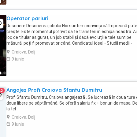
1
Operator pariuri
Descriere Descrierea jobului Noi suntem convinși că împreună pu
crește. Este momentul potrivit să te transferi în echipa noastră. Ai
loc de titular asigurat, un job stabil și dacă evoluțiile tale sunt pe
măsură, poți fi promovat oricând. Candidatul ideal - Studii medii -
Cunostinte de operare ...
Craiova, Dolj
9 iunie
1
Angajez Profi Craiova Sfantu Dumitru
12
Profi Sfantu Dumitru, Craiova angajează . Se lucrează în doua ture
doua libere pe săptămână. Se oferă salariu fix + bonuri de masa. Det
la tel
Craiova, Dolj
9 iunie