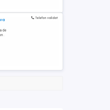
Telefon validat
ova
na de
n .