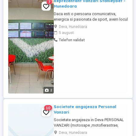
Reprezentant vanzari Stanleybet -
7
Hunedoara
Daca esti o persoana comunicativa,
energica si pasionata de sport, avem locul
perfect pentru tine in echipa noastra.
Deva, Hunedoara
Cautam un Reprezentant Vanzari care sa
5 august
aduca entuziasm, profesionalism si un
Telefon validat
plus de energie in agentia noastra de
pariuri sportive. Ce vei face? Vei oferi
suport clientilor si ii ...
2
Societate angajeaza Personal
10
Vanzari
Societate angajeaza in Deva PERSONAL
VANZARI (motosape ,motofierastrae,
motocoase ,pompe si hidrofoare,scule
Deva, Hunedoara