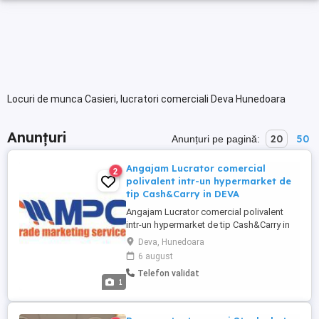
Locuri de munca Casieri, lucratori comerciali Deva Hunedoara
Anunțuri
20
50
Anunțuri pe pagină:
Angajam Lucrator comercial
2
polivalent intr-un hypermarket de
tip Cash&Carry in DEVA
Angajam Lucrator comercial polivalent
intr-un hypermarket de tip Cash&Carry in
DEVA, Total beneficii salariale: 3.330 lei
Deva, Hunedoara
Net. Se lucreaza 8h zi in doua schimburi
6 august
de lucru. Perioada contractuala August &
Telefon validat
Septembrie cu posibilitate de prelungire.
1
Activitatea se desfasoara atat pe raion cat
si pe casele ...