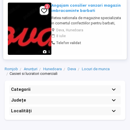
Angajam consilier vanzari magazin
2
imbracaminte barbati
Retea nationala de magazine specializata
in comertul confectiilor pentru barbati,
angajeaza consilier vanzari. Perioada
Deva, Hunedoara
determinata o luna de zile,din 3.08.2026
8 iulie
pana in 3.09.2026. Se oferta salariu
Telefon validat
fix,tichete de masa.
1
Romjob
Anunțuri
Hunedoara
Deva
Locuri de munca
Casieri si lucratori comerciali
Categorii
Județe
Localități