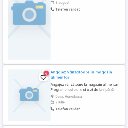
electrice) cu experienta in vanzari
3 august
(gestiune, facturare, receptii, cunostinte
Telefon validat
calculator ) . Program de lucru 8 ore pe zi ,
sambata 4 ore de doua ori pe luna . Doar
mesaje insotite de CV -uri ...
Angajez vânzătoare la magazin
6
alimentar
Angajez vânzătoare la magazin alimentar
Programul este o zi și o zi de luni până
sâmbătă, duminica inchis Detalii doar la
Deva, Hunedoara
numărul de telefon Rog seriozitate
9 iulie
Experiența constituie un avantaj
Telefon validat