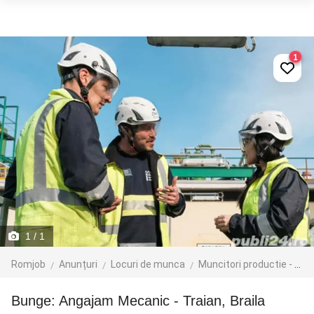
1
1
/ 1
Romjob
Anunțuri
Locuri de munca
Muncitori productie - depozit - logistica
Bunge: Angajam Mecanic - Traian, Braila