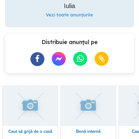
Iulia
Vezi toate anunțurile
Distribuie anunțul pe
Caut să grijă de o casă
Bonă internă
Ca