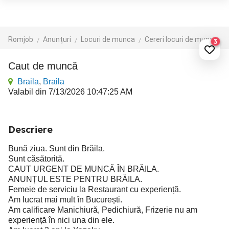
Romjob
Anunțuri
Locuri de munca
Cereri locuri de munca
3
Caut de muncă
Braila
,
Braila
Valabil din 7/13/2026 10:47:25 AM
Descriere
Bună ziua. Sunt din Brăila.
Sunt căsătorită.
CAUT URGENT DE MUNCĂ ÎN BRĂILA.
ANUNȚUL ESTE PENTRU BRĂILA.
Femeie de serviciu la Restaurant cu experiență.
Am lucrat mai mult în București.
Am calificare Manichiură, Pedichiură, Frizerie nu am
experiență în nici una din ele.