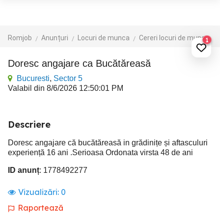
Romjob
Anunțuri
Locuri de munca
Cereri locuri de munca
1
Doresc angajare ca Bucătăreasă
Bucuresti
,
Sector 5
Valabil din 8/6/2026 12:50:01 PM
Descriere
Doresc angajare că bucătăreasă in grădinițe și aftasculuri
experiență 16 ani .Serioasa Ordonata virsta 48 de ani
ID anunț
: 1778492277
Vizualizări:
0
Raportează