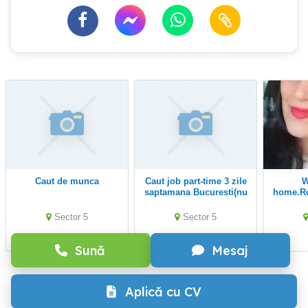
caut de munca
Caut job part-time 3 zile
Work f
saptamana Bucuresti(nu
home.R
Ilfov)
Sector 5
Sector 5
Sună
Mesaj
Aplică cu CV