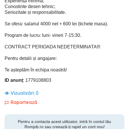
Experiență minimă;
Cunostinte desen tehnic;
Seriozitate și responsabilitate.
Se ofera: salariul 4000 net + 600 lei (tichete masa).
Program de lucru: luni- vineri 7-15:30.
CONTRACT PERIOADA NEDETERMINATA!!!
Pentru detalii și angajare:
Te așteptăm în echipa noastră!
ID anunț
: 1779108803
Vizualizări:
0
Raportează
Pentru a contacta acest utilizator, intră în contul tău
Romjob.ro sau creează-ți rapid un cont nou!