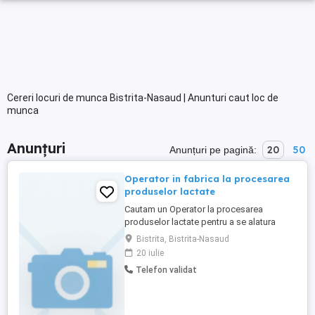
Cereri locuri de munca Bistrita-Nasaud | Anunturi caut loc de
munca
Anunțuri
20
50
Anunțuri pe pagină:
Operator in fabrica la procesarea
produselor lactate
Cautam un Operator la procesarea
produselor lactate pentru a se alatura
echipei noastre. Candidatul ideal va fi
Bistrita, Bistrita-Nasaud
responsabil de operarea echipamentelor
20 iulie
specifice procesarii laptelui si a
Telefon validat
produselor lactate, asigurand respectarea
standardelor de calitate si igiena.
Responsabilitati: * Operarea si ...