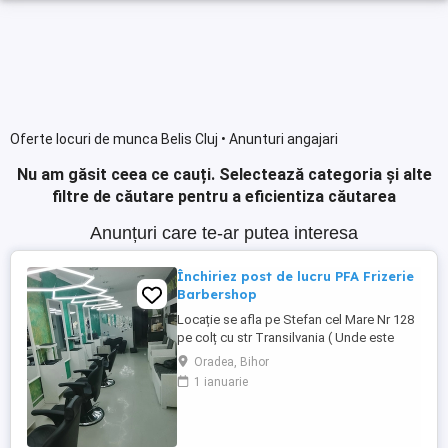
Oferte locuri de munca Belis Cluj • Anunturi angajari
Nu am găsit ceea ce cauți.
Selectează categoria și alte
filtre de căutare pentru a eficientiza căutarea
Anunțuri care te-ar putea interesa
Închiriez post de lucru PFA Frizerie
Barbershop
Locație se afla pe Stefan cel Mare Nr 128
pe colț cu str Transilvania ( Unde este
banca Transilvania și asigurări ) într-o
Oradea, Bihor
zonă foarte circulata zona Rogerius
1 ianuarie
spațiul pote fi folosit și pentru manichiură,
pedichiură și cosmetica pentru detalii
sunat la Nr de telefon