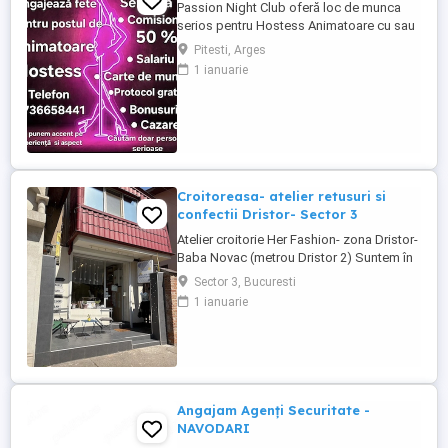
Passion Night Club oferă loc de munca
serios pentru Hostess Animatoare cu sau
fără experiență. Nu punem accent pe
Pitesti, Arges
aspecul fizic !! Dacă ai peste 18 ani, ești o
1 ianuarie
fire deschisă, sociabilă și fără inhibiții te
invităm să faci parte din echipa noastră
bazată pe respect, încredere și susținere .
Facilități: ...
Croitoreasa- atelier retusuri si
confectii Dristor- Sector 3
Atelier croitorie Her Fashion- zona Dristor-
Baba Novac (metrou Dristor 2) Suntem în
căutarea unei croitorese talentata și
Sector 3, Bucuresti
pasionata pentru a se alătura atelierului
1 ianuarie
nostru. Dacă aveți experiență în croitorie,
dragoste pentru arta, lucrati cu placere si
maiestrie și ...
Angajam Agenți Securitate -
NAVODARI