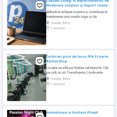
Căutăm colegi în departamentul de
Moderare conținut și Suport clienți
Alătură-te echipei noastre și contribuie la
menținerea unui mediu sigur și de
încredere pe platformele noastre de
Oradea, Bihor
anunțuri din România, Germania și
1 ianuarie
Ungaria. În funcție de experiența și
abilitățile tale, vei avea un rol în moderarea
conținutului postat de utilizatori și sau în
oferirea de suport clienților ...
Închiriez post de lucru PFA Frizerie
Barbershop
Locație se afla pe Stefan cel Mare Nr 128
pe colț cu str Transilvania ( Unde este
banca Transilvania și asigurări ) într-o
Oradea, Bihor
zonă foarte circulata zona Rogerius
1 ianuarie
spațiul pote fi folosit și pentru manichiură,
pedichiură și cosmetica pentru detalii
sunat la Nr de telefon
Animatoare si Hostess Pitești