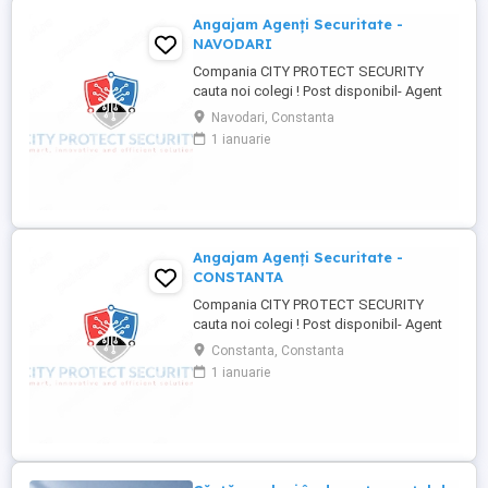
Angajam Agenți Securitate -
NAVODARI
Compania CITY PROTECT SECURITY
cauta noi colegi ! Post disponibil- Agent
de securitate: - KAUFLAND MARITIMO -
Navodari, Constanta
Bulevardul Aurel Vlaicu 218, 900380
1 ianuarie
Constanța - KAUFLAND NAVODARI -
Strada Hanului 1, Mamaia-Sat Cerinte: -
Studii -gimnaziale medii (minim 8 clase) -
Fara inscrisuri in cazier - Disponibilitate ...
Angajam Agenți Securitate -
CONSTANTA
Compania CITY PROTECT SECURITY
cauta noi colegi ! Post disponibil- Agent
de securitate: - KAUFLAND MARITIMO -
Constanta, Constanta
Bulevardul Aurel Vlaicu 218, 900380
1 ianuarie
Constanța - KAUFLAND NAVODARI -
Strada Hanului 1, Mamaia-Sat Cerinte: -
Studii -gimnaziale medii (minim 8 clase) -
Fara inscrisuri in cazier - Disponibilitate ...