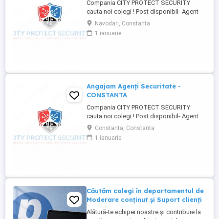
Compania CITY PROTECT SECURITY
cauta noi colegi ! Post disponibil- Agent
de securitate: - KAUFLAND MARITIMO -
Navodari, Constanta
Bulevardul Aurel Vlaicu 218, 900380
1 ianuarie
Constanța - KAUFLAND NAVODARI -
Strada Hanului 1, Mamaia-Sat Cerinte: -
Studii -gimnaziale medii (minim 8 clase) -
Fara inscrisuri in cazier - Disponibilitate ...
Angajam Agenți Securitate -
CONSTANTA
Compania CITY PROTECT SECURITY
cauta noi colegi ! Post disponibil- Agent
de securitate: - KAUFLAND MARITIMO -
Constanta, Constanta
Bulevardul Aurel Vlaicu 218, 900380
1 ianuarie
Constanța - KAUFLAND NAVODARI -
Strada Hanului 1, Mamaia-Sat Cerinte: -
Studii -gimnaziale medii (minim 8 clase) -
Fara inscrisuri in cazier - Disponibilitate ...
Căutăm colegi în departamentul de
Moderare conținut și Suport clienți
Alătură-te echipei noastre și contribuie la