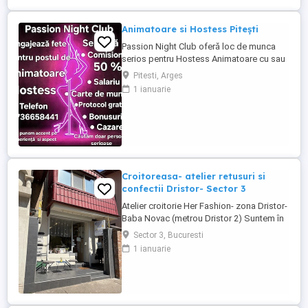
Animatoare si Hostess Pitești
Passion Night Club oferă loc de munca
serios pentru Hostess Animatoare cu sau
fără experiență. Nu punem accent pe
Pitesti, Arges
aspecul fizic !! Dacă ai peste 18 ani, ești o
1 ianuarie
fire deschisă, sociabilă și fără inhibiții te
invităm să faci parte din echipa noastră
bazată pe respect, încredere și susținere .
Facilități: ...
Croitoreasa- atelier retusuri si
confectii Dristor- Sector 3
Atelier croitorie Her Fashion- zona Dristor-
Baba Novac (metrou Dristor 2) Suntem în
căutarea unei croitorese talentata și
Sector 3, Bucuresti
pasionata pentru a se alătura atelierului
1 ianuarie
nostru. Dacă aveți experiență în croitorie,
dragoste pentru arta, lucrati cu placere si
maiestrie și ...