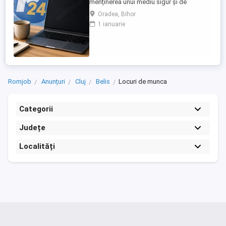
menținerea unui mediu sigur și de
încredere pe platformele noastre de
Oradea, Bihor
anunțuri din România, Germania și
1 ianuarie
Ungaria. În funcție de experiența și
abilitățile tale, vei avea un rol în moderarea
conținutului postat de utilizatori și sau în
oferirea de suport clienților ...
Romjob
Anunțuri
Cluj
Belis
Locuri de munca
Categorii
Județe
Localități